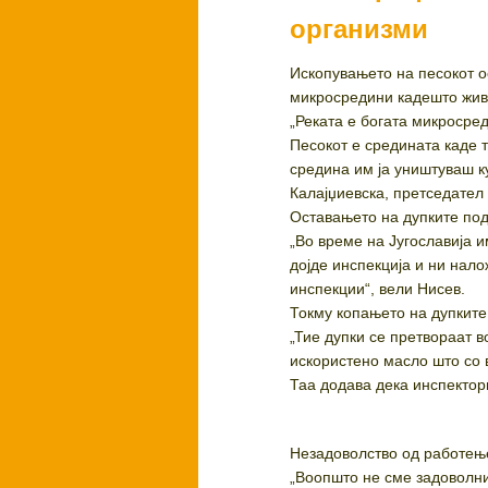
организми
Ископувањето на песокот о
микросредини кадешто живе
„Реката е богата микросред
Песокот е средината каде 
средина им ја уништуваш к
Калајџиевска, претседател
Оставањето на дупките по
„Во време на Југославија 
дојде инспекција и ни нало
инспекции“, вели Нисев.
Токму копањето на дупките
„Тие дупки се претвораат в
искористено масло што со в
Таа додава дека инспектори
Незадоволство од работењ
„Воопшто не сме задоволни