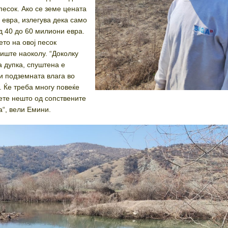
песок. Ако се земе цената
 евра, излегува дека само
д 40 до 60 милиони евра.
то на овој песок
иште наоколу. “Доколку
а дупка, спуштена е
 и подземната влага во
. Ќе треба многу повеќе
дете нешто од сопствените
а“, вели Емини.