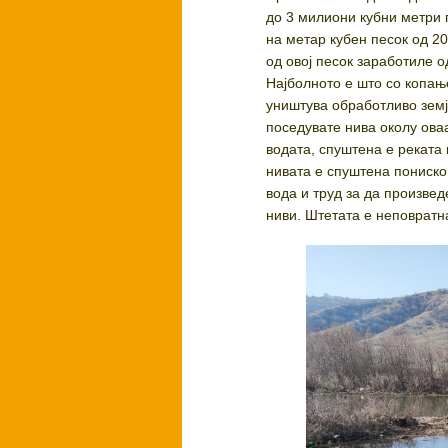
до 3 милиони кубни метри 
на метар кубен песок од 20
од овој песок заработиле о
Најболното е што со копање
уништува обработливо земј
поседувате нива околу ова
водата, спуштена е реката
нивата е спуштена пониско
вода и труд за да произве
ниви. Штетата е неповратн