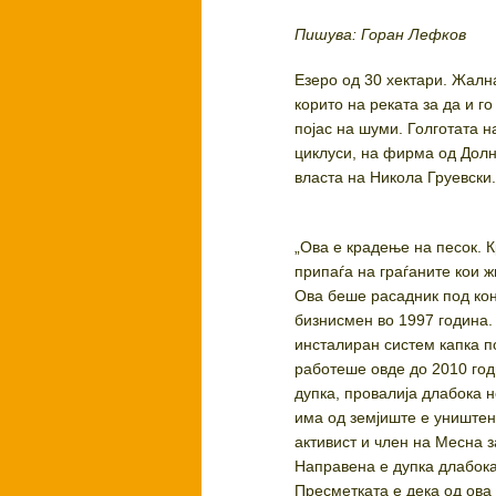
Пишува: Горан Лефков
Езеро од 30 хектари. Жалн
корито на реката за да и г
појас на шуми. Голготата н
циклуси, на фирма од Долн
власта на Никола Груевски
„Ова е крадење на песок. 
припаѓа на граѓаните кои ж
Ова беше расадник под кон
бизнисмен во 1997 година.
инсталиран систем капка по
работеше овде до 2010 год
дупка, провалија длабока н
има од земјиште е уништен
активист и член на Месна 
Направена е дупка длабока
Пресметката е дека од ова