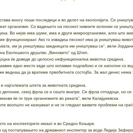
става многу лоши последици и во делот на екологијата. Се уништу
ат организми. Со вадењето на песокот нивните колонии се уништу
ина. Во нејзе има шуми, има и други микроорганизми, алги што жив
тие функционираат. Ако го извадиш песокот има ја уништуваш живо
уќата, им ја уништуваш заедницата им уништуваш се“, вели Јордан
 на Еколошкото друштво „Виножито“ од Штип.
доцна ќе доведе до целосно нефункционална животна средина.
имавме едно место каде што копавме подлабоко и се наполни со во
жи веднаш да ја вратиме првобитната состојба. За жал денес нема 
 е најголемата штета за животната средина.
о депонии, секој фрла се и сешто внатре. Се фрла отпадоци, но се
екови ќе ги труе организмите во реката“, вели Калајџиевска.
те воопшто не казнуваат и не ги гледаат ваквите проблеми на граѓ
ето на инспекторите имаат и во Средно Коњаре.
 од постапувањето на државниот инспектор за води Лидија Зафиро