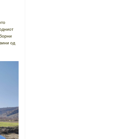
ото
ходниот
зборни
вини од