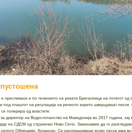
опустошена
е пресликана и по течението на реката Брегалница на потегот од
и под плаштот на регулација на речното корито шверцуваат песок.
 се толерира од властите.
за директор на Водостопанство на Македонија во 2017 година, кај
адар на СДСМ од струмичко Ново Село. Заминавме да го разгледам
ј селото Облешево, Кочанско. Се распрашуваше колку песок има во