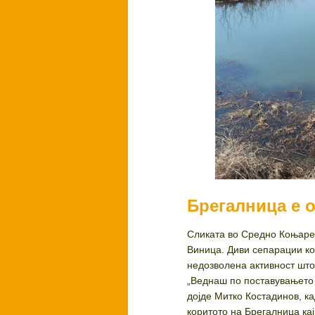
Брегалница е 
Сликата во Средно Коњаре 
Виница. Диви сепарации ко
недозволена активност што
„Веднаш по поставувањето 
дојде Митко Костадинов, к
коритото на Брегалница ка