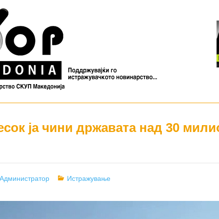
есок ја чини државата над 30 мил
Author
Categories
Администратор
Истражување