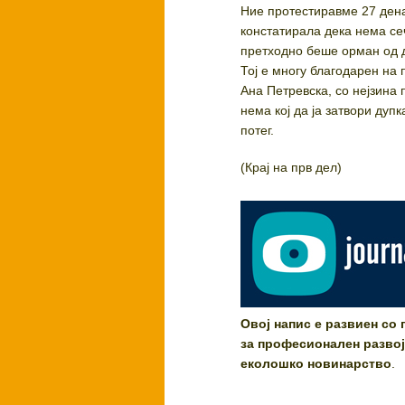
Ние протестиравме 27 дена
констатирала дека нема сеч
претходно беше орман од д
Тој е многу благодарен на
Ана Петревска, со нејзина 
нема кој да ја затвори дупк
потег.
(Крај на прв дел)
Овој напис е развиен со
за професионален развој 
еколошко новинарство
.