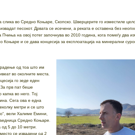
а слика во Средно Коњаре, Скопско. Шверцерите го изместиле цел
о извадат песокот. Дрвата се исечени, а реката е оставена без неоп
а Пчиња на овој потег започнува во 2010 година, кога помеѓу два и
о Коњаре и се дава концесија за експлоатација на минерални суро
.
Крадење од тоа што им
ивеат во околните места.
цесија го зеде еден
 За прв пат беше
 капка во него. Тој
ина. Сега ова е една
еколку метри и се што
о“, вели Халиме Емини,
заедница Средно Коњаре.
 од 5 до 10 метри.
 место се извадени од 2