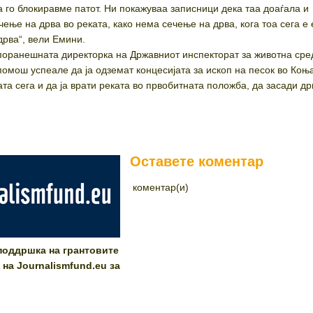
 го блокиравме патот. Ни покажуваа записници дека таа доаѓала и
ење на дрва во реката, како нема сечење на дрва, кога тоа сега е 
рва“, вели Емини.
 поранешната директорка на Државниот инспекторат за животна сре
помош успеале да ја одземат концесијата за ископ на песок во Коњ
ата сега и да ја врати реката во првобитната положба, да засади др
Оставете коментар
коментар(и)
 поддршка на грантовите
на Journalismfund.eu за