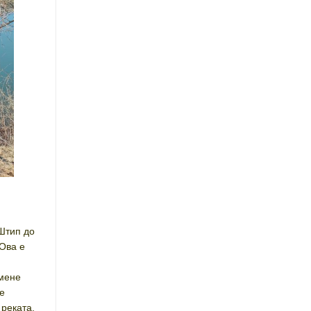
 Штип до
 Ова е
 мене
е
 реката,