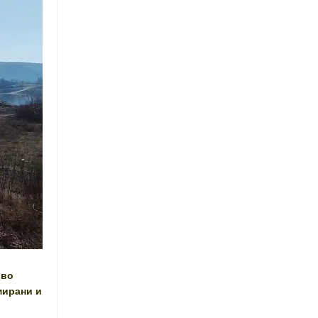
 во
мирани и