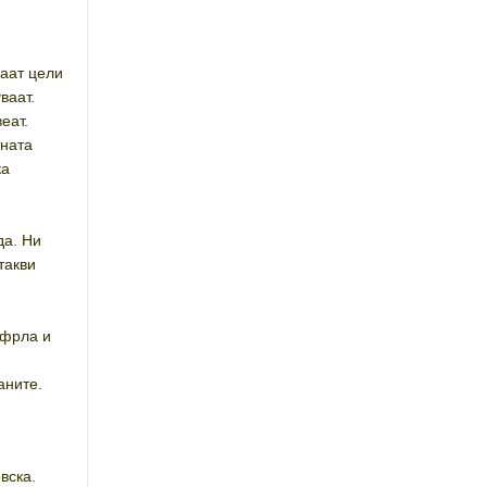
ваат цели
ваат.
еат.
тната
ка
да. Ни
такви
 фрла и
аните.
вска.