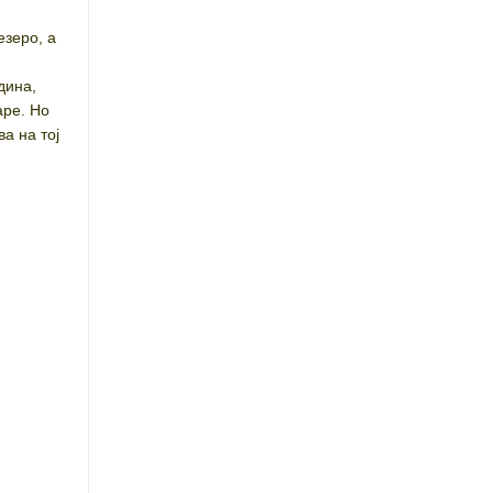
езеро, а
дина,
аре. Но
ва на тој