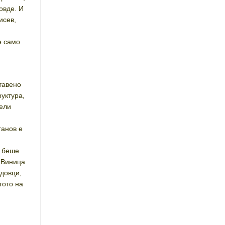
овде. И
исев,
е само
ставено
уктура,
вели
танов е
п беше
о Виница
рдовци,
тото на