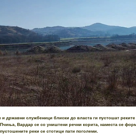
 и државни службеници блиски до власта ги пустошат реките
 Пчиња, Вардар се со уништени речни корита, наместа се фор
опустошените реки се стотици пати поголеми.