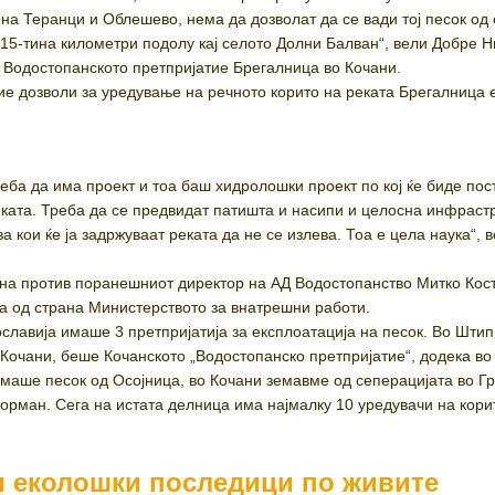
 на Теранци и Облешево, нема да дозволат да се вади тој песок од 
 15-тина километри подолу кај селото Долни Балван“, вели Добре Н
Водостопанското претпријатие Брегалница во Кочани.
ие дозволи за уредување на речното корито на реката Брегалница 
реба да има проект и тоа баш хидролошки проект по кој ќе биде по
еката. Треба да се предвидат патишта и насипи и целосна инфрастр
а кои ќе ја задржуваат реката да не се излева. Тоа е цела наука“, 
на против поранешниот директор на АД Водостопанство Митко Кос
а од страна Министерството за внатрешни работи.
славија имаше 3 претпријатија за експлоатација на песок. Во Шти
 Кочани, беше Кочанското „Водостопанско претпријатие“, додека в
маше песок од Осојница, во Кочани земавме од сеперацијата во Г
орман. Сега на истата делница има најмалку 10 уредувачи на кори
 еколошки последици по живите