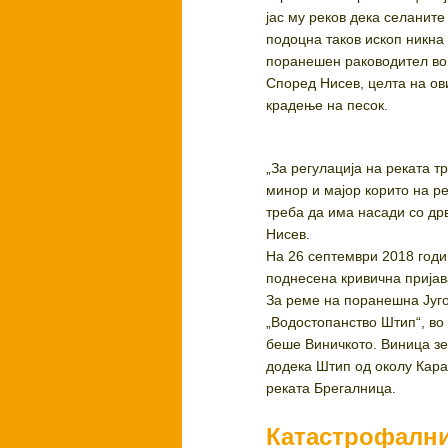
јас му реков дека селаните
подоцна таков ископ никна
поранешен раководител во 
Според Нисев, целта на ов
крадење на песок.
„За регулација на реката т
минор и мајор корито на р
треба да има насади со дрв
Нисев.
На 26 септември 2018 годи
поднесена кривична пријав
За реме на поранешна Југо
„Водостопанство Штип“, во
беше Виничкото. Виница зе
додека Штип од околу Кара
реката Брегалница.
Катастрофални