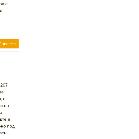
опје
га
,
Повеќе »
 267
ца
, а
ди на
се
ште е
ено под
авен