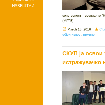
ИЗВЕШТАИ
сопственост – весниците “
(МРТВ)....
Posted
Aut
March 15, 2016
СКУ
on
објективност
,
пржино
СКУП ја освои 
истражувачко 