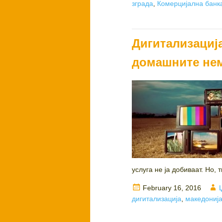
on
зграда
,
Комерцијална банк
Дигитализациј
домашните нем
услуга не ја добиваат. Но, 
Posted
February 16, 2016
on
дигитализација
,
македониј