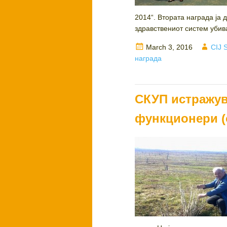
2014“. Втората награда ја
здравствениот систем убива 
Posted
Auth
March 3, 2016
CIJ 
on
награда
СКУП истражув
функционери (