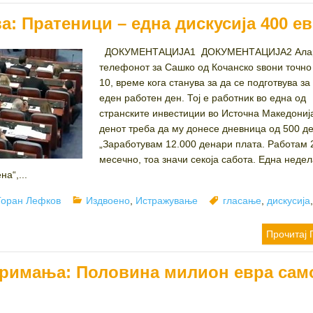
: Пратеници – една дискусија 400 е
ДОКУМЕНТАЦИЈА1 ДОКУМЕНТАЦИЈА2 Aлар
телефонот за Сашко од Кочанско ѕвони точно 
10, време кога станува за да се подготвува за
еден работен ден. Тој е работник во една од
странските инвестиции во Источна Македонија
денот треба да му донесе дневница од 500 д
„Заработувам 12.000 денари плата. Работам 
месечно, тоа значи секоја сабота. Една недел
на“,...
Author
Categories
Tags
Горан Лефков
Издвоено
,
Истражување
гласање
,
дискусија
Прочитај 
римања: Половина милион евра сам