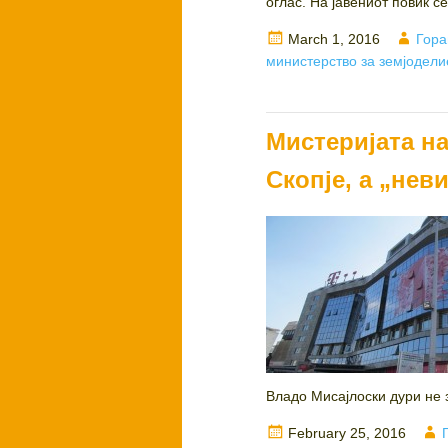
оглас. На јавениот повик се
Posted
Auth
March 1, 2016
Гора
on
министерство за земјодели
Мистеријата на
Скопје, а „нев
Владо Мисајлоски дури не з
Posted
February 25, 2016