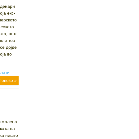
денари
оја екс-
иерското
исоката
ата, што
но е тоа
се дојде
оја во
плати
Повеќе »
амалена
ката на
ека ништо