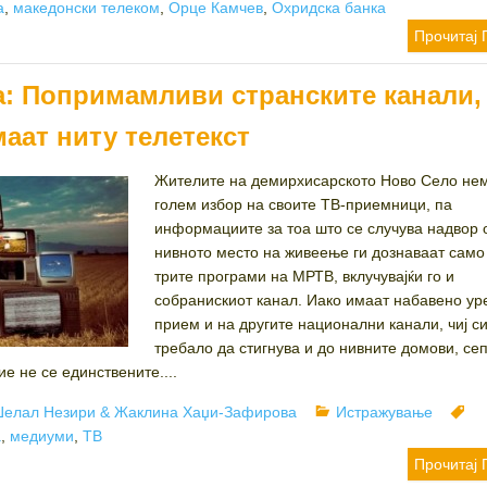
а
,
македонски телеком
,
Орце Камчев
,
Охридска банка
Прочитај 
а: Попримамливи странските канали,
аат ниту телетекст
Жителите на демирхисарското Ново Село не
голем избор на своите ТВ-приемници, па
информациите за тоа што се случува надвор 
нивното место на живеење ги дознаваат само
трите програми на МРТВ, вклучувајќи го и
собранискиот канал. Иако имаат набавено ур
прием и на другите национални канали, чиј с
требало да стигнува и до нивните домови, сеп
тие не се единствените....
Author
Categories
T
Џелал Незири & Жаклина Хаџи-Зафирова
Истражување
а
,
медиуми
,
ТВ
Прочитај 