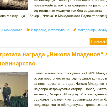
телевизија „А1“ набргу станаа влијателни ме
превземајќи ја моќта за креирање на јавното
од тогашните медиуми кои беа во државна
Нова Македонија”, “Вечер”, “Флака” и Македонската Радио-телевизи
hor
Categories
Tags
П Македонија
Издвоено
,
Истражување
македонија
,
меди
Прочитај 
третата награда „Никола Младенов“ 
новинарство
Тимот новинари-истражувачи на БИРН Македо
освои првото место на годинешниот конкурс
за новинарската награда „Никола Младенов“ 
најдобра истражувачка сторија. Победничката
на тема „Скопје 2014 под лупа“ е наградена з
серијалот текстови и интерактивната онлјан б
податоци, кои го обелоденуваат трошењето н