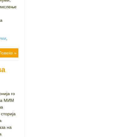
диуми,
 мислење
ја
уми
,
Повеќе »
за
нија го
 на МИМ
за
 сторија
а
аза на
а