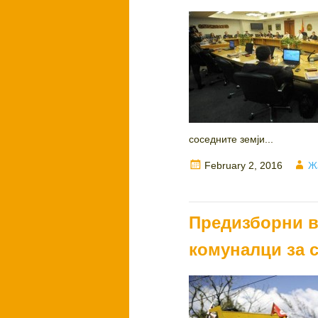
соседните земји...
Posted
Au
February 2, 2016
Ж
on
Предизборни в
комуналци за 