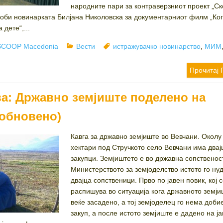
народните пари за контраверзниот проект „Ск
 доби новинарката Билјана Николовска за документарниот филм „Ко
дете“,...
or
Categories
Tags
SCOOP Macedonia
Вести
истражувачко новинарство
,
МИМ
Прочитај 
а: Државно земјиште поделено на
обновено)
Кавга за државно земјиште во Вевчани. Околу
хектари под Стручкото село Вевчани има двај
закупци. Земјиштето е во државна сопственост
Министерството за земјоделство истото го ну
двајца сопственици. Прво по јавен повик, кој 
распишува во ситуација кога државното земји
веќе засадено, а тој земјоделец го нема доби
закуп, а после истото земјиште е дадено на ј