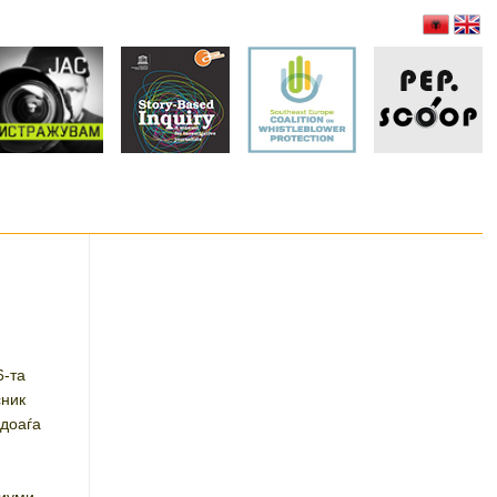
-та
сник
 доаѓа