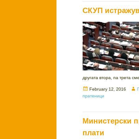
СКУП истражува
другата втора, па трета сме
Posted
February 12, 2016
on
пратеници
Министерски п
плати