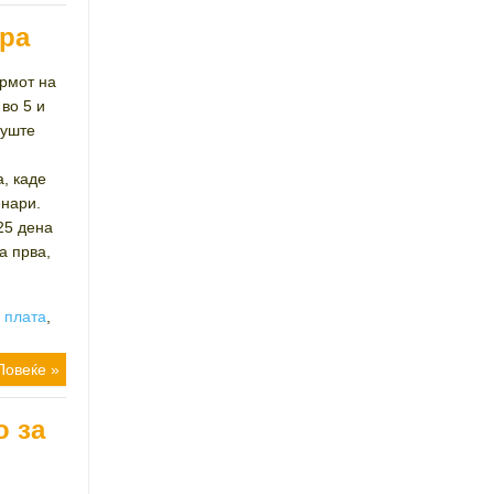
вра
мот на
во 5 и
 уште
, каде
енари.
25 дена
а прва,
,
плата
,
Повеќе »
о за