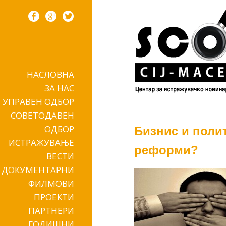
НАСЛОВНА
Skip to content
ЗА НАС
УПРАВЕН ОДБОР
СОВЕТОДАВЕН
ОДБОР
Бизнис и поли
ИСТРАЖУВАЊЕ
реформи?
ВЕСТИ
ДОКУМЕНТАРНИ
ФИЛМОВИ
ПРОЕКТИ
ПАРТНЕРИ
ГОДИШНИ