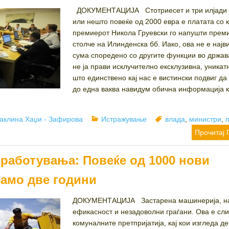
ДОКУМЕНТАЦИЈА Стотриесет и три илјади 
или нешто повеќе од 2000 евра е платата со к
премиерот Никола Груевски го напушти прем
столче на Илинденска бб. Иако, ова не е најв
сума споредено со другите функции во држав
не ја прави исклучително ексклузивна, уникат
што единствено кај нас е вистински подвиг да 
до една ваква навидум обична информација к
thor
Categories
Tags
аклина Хаџи - Зафирова
Истражување
влада
,
министри
,
Прочитај 
работувања: Повеќе од 1000 нови
само две години
ДОКУМЕНТАЦИЈА Застарена машинерија, н
ефикасност и незадоволни граѓани. Ова е сли
комуналните претпријатија, кај кои изгледа д