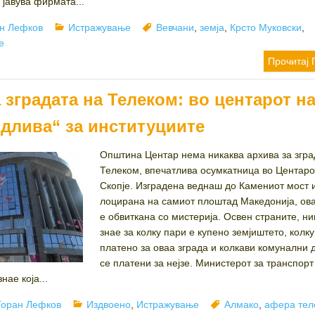
 јавува фирмата...
or
Categories
Tags
н Лефков
Истражување
Вевчани
,
земја
,
Крсто Муковски
,
е
Прочитај 
 зградата на Телеком: во центарот н
идлива“ за институциите
Општина Центар нема никаква архива за згра
Телеком, впечатлива осумкатница во Центаро
Скопје. Изградена веднаш до Камениот мост 
лоцирана на самиот плоштад Македонија, ова
е обвиткана со мистерија. Освен страните, ни
знае за колку пари е купено земјиштето, колку
платено за оваа зграда и колкави комунални 
се платени за нејзе. Министерот за транспорт 
нае која...
Author
Categories
Tags
Горан Лефков
Издвоено
,
Истражување
Алмако
,
афера тел