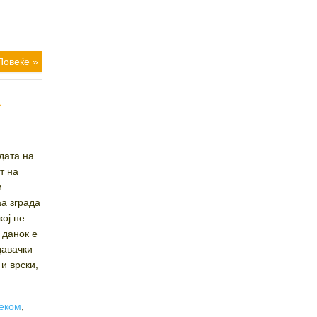
Повеќе »
а
дата на
т на
и
а зграда
кој не
 данок е
давачки
и врски,
еком
,