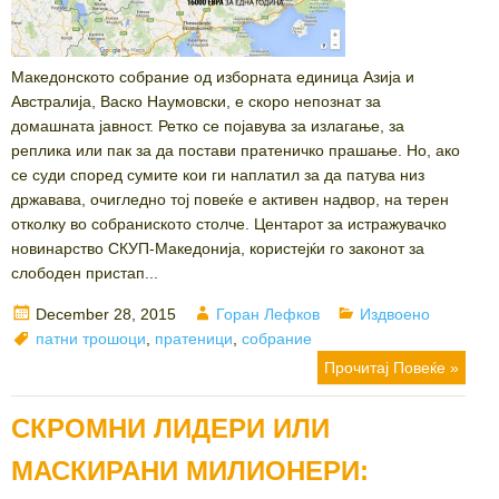
Македонското собрание од изборната единица Азија и
Австралија, Васко Наумовски, е скоро непознат за
домашната јавност. Ретко се појавува за излагање, за
реплика или пак за да постави пратеничко прашање. Но, ако
се суди според сумите кои ги наплатил за да патува низ
државава, очигледно тој повеќе е активен надвор, на терен
отколку во собраниското столче. Центарот за истражувачко
новинарство СКУП-Македонија, користејќи го законот за
слободен пристап...
Posted
Author
Categories
December 28, 2015
Горан Лефков
Издвоено
on
Tags
патни трошоци
,
пратеници
,
собрание
Прочитај Повеќе »
СКРОМНИ ЛИДЕРИ ИЛИ
МАСКИРАНИ МИЛИОНЕРИ: