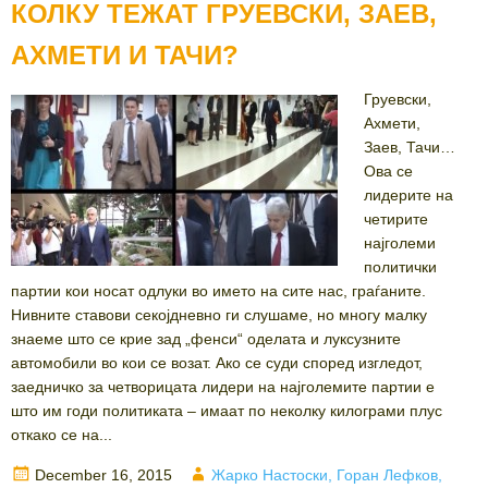
КОЛКУ ТЕЖАТ ГРУЕВСКИ, ЗАЕВ,
АХМЕТИ И ТАЧИ?
Груевски,
Ахмети,
Заев, Тачи…
Ова се
лидерите на
четирите
најголеми
политички
партии кои носат одлуки во името на сите нас, граѓаните.
Нивните ставови секојдневно ги слушаме, но многу малку
знаеме што се крие зад „фенси“ оделата и луксузните
автомобили во кои се возат. Ако се суди според изгледот,
заедничко за четворицата лидери на најголемите партии е
што им годи политиката – имаат по неколку килограми плус
откако се на...
Posted
Author
December 16, 2015
Жарко Настоски, Горан Лефков,