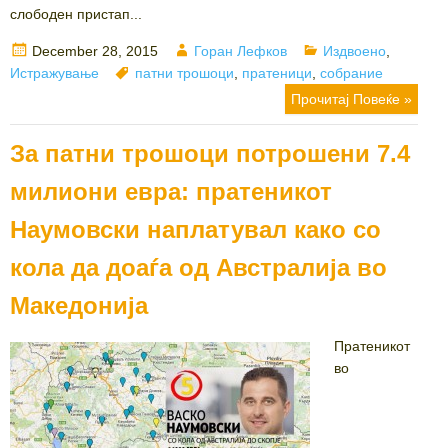
слободен пристап...
Posted
Author
Categories
December 28, 2015
Горан Лефков
Издвоено
,
on
Tags
Истражување
патни трошоци
,
пратеници
,
собрание
Прочитај Повеќе »
За патни трошоци потрошени 7.4
милиони евра: пратеникот
Наумовски наплатувал како со
кола да доаѓа од Австралија во
Македонија
Пратеникот
во