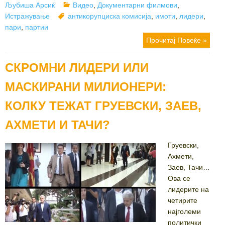
on
Categories
Љубиша Арсиќ
Видео
,
Документарни филмови
,
Tags
Истражување
антикорупциска комисија
,
имоти
,
лидери
,
пари
,
партии
Прочитај Повеќе »
СКРОМНИ ЛИДЕРИ ИЛИ
МАСКИРАНИ МИЛИОНЕРИ:
КОЛКУ ТЕЖАТ ГРУЕВСКИ, ЗАЕВ,
АХМЕТИ И ТАЧИ?
Груевски,
Ахмети,
Заев, Тачи…
Ова се
лидерите на
четирите
најголеми
политички