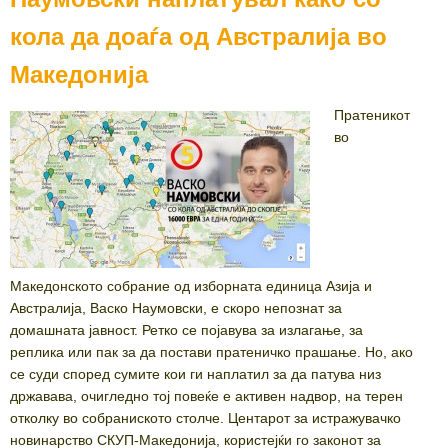
кола да доаѓа од Австралија во
Македонија
Пратеникот
во
Македонското собрание од изборната единица Азија и
Австралија, Васко Наумовски, е скоро непознат за
домашната јавност. Ретко се појавува за излагање, за
реплика или пак за да постави пратеничко прашање. Но, ако
се суди според сумите кои ги наплатил за да патува низ
државава, очигледно тој повеќе е активен надвор, на терен
отколку во собраниското столче. Центарот за истражувачко
новинарство СКУП-Македонија, користејќи го законот за