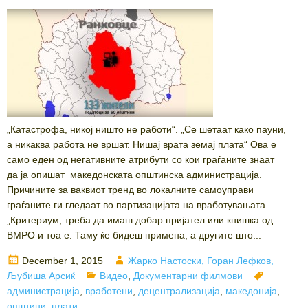
„Катастрофа, никој ништо не работи“. „Се шетаат како пауни,
а никаква работа не вршат. Нишај врата земај плата“ Ова е
само еден од негативните атрибути со кои граѓаните знаат
да ја опишат македонската општинска администрација.
Причините за ваквиот тренд во локалните самоуправи
граѓаните ги гледаат во партизацијата на вработувањата.
„Критериум, треба да имаш добар пријател или книшка од
ВМРО и тоа е. Таму ќе бидеш примена, а другите што...
Posted
Author
December 1, 2015
Жарко Настоски, Горан Лефков,
on
Categories
Tags
Љубиша Арсиќ
Видео
,
Документарни филмови
администрација
,
вработени
,
децентрализација
,
македонија
,
општини
,
плати