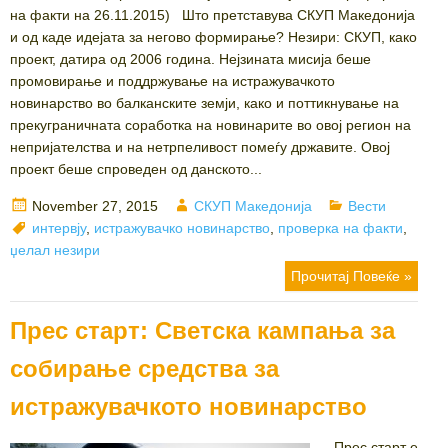
на факти на 26.11.2015) Што претставува СКУП Македонија
и од каде идејата за негово формирање? Незири: СКУП, како
проект, датира од 2006 година. Нејзината мисија беше
промовирање и поддржување на истражувачкото
новинарство во балканските земји, како и поттикнување на
прекуграничната соработка на новинарите во овој регион на
непријателства и на нетрпеливост помеѓу државите. Овој
проект беше спроведен од данското...
Posted
Author
Categories
November 27, 2015
СКУП Македонија
Вести
on
Tags
интервју
,
истражувачко новинарство
,
проверка на факти
,
џелал незири
Прочитај Повеќе »
Прес старт: Светска кампања за
собирање средства за
истражувачкото новинарство
Прес старт е