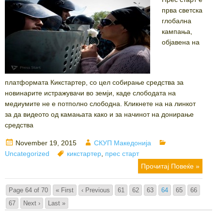
прва светска
глобална
кампања,
објавена на
платформата Кикстартер, со цел собирање средства за
новинарите истражувачи во земји, каде слободата на
медиумите не е потполно слободна. Кликнете на на линкот
за да видеото од камањата како и за начинот на донирање
средства
Posted
Author
Categories
November 19, 2015
СКУП Македонија
on
Tags
Uncategorized
кикстартер
,
прес старт
Прочитај Повеќе »
Page 64 of 70
« First
‹ Previous
61
62
63
64
65
66
67
Next ›
Last »