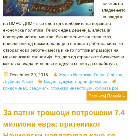
почеток на
владеењето
на владата
на ВМРО-ДПМНЕ се еден од столбовите на нејзината
економска политика. Речиси една деценија, власта ја
повторува истата мантра: бизнисмените од странство,
привлечени од ниските даноци и евтината работна сила, ќе
отворат нови работни места и ќе го поттикнат развојот на
македонската економија. Но, дел од странските бизнисмени
кои оваа влада ги донесе и одлучи со нив да соработува,...
Posted
Author
December 29, 2015
Жарко Настоски, Горан Лефков,
on
Categories
Tags
Љубиша Арсиќ
Видео
,
Документарни филмови
кондоминас
,
сведмилк
,
странски инвестиции
,
субрата рој
Прочитај Повеќе »
За патни трошоци потрошени 7.4
милиони евра: пратеникот
Наумовски наплатувал како со