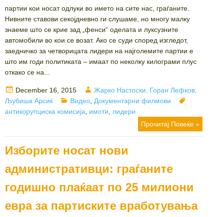
партии кои носат одлуки во името на сите нас, граѓаните.
Нивните ставови секојдневно ги слушаме, но многу малку
знаеме што се крие зад „фенси“ оделата и луксузните
автомобили во кои се возат. Ако се суди според изгледот,
заедничко за четворицата лидери на најголемите партии е
што им годи политиката – имаат по неколку килограми плус
откако се на...
Posted
Author
December 16, 2015
Жарко Настоски, Горан Лефков,
on
Categories
Tags
Љубиша Арсиќ
Видео
,
Документарни филмови
антикорупциска комисија
,
имоти
,
лидери
Прочитај Повеќе »
Изборите носат нови
административци: граѓаните
годишно плаќаат по 25 милиони
евра за партиските вработувања