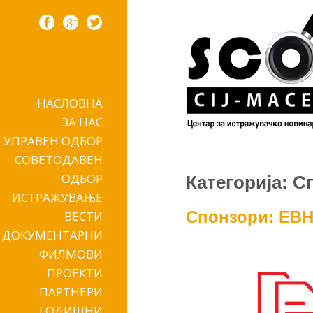
НАСЛОВНА
Skip to content
ЗА НАС
УПРАВЕН ОДБОР
СОВЕТОДАВЕН
ОДБОР
Категорија: 
ИСТРАЖУВАЊЕ
Спонзори: ЕВ
ВЕСТИ
ДОКУМЕНТАРНИ
ФИЛМОВИ
ПРОЕКТИ
ПАРТНЕРИ
ГОДИШНИ