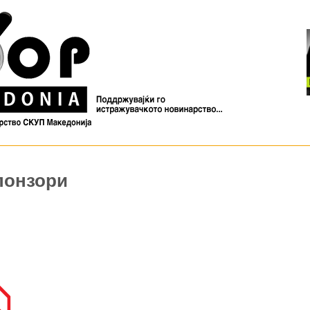
Спонзори
Н