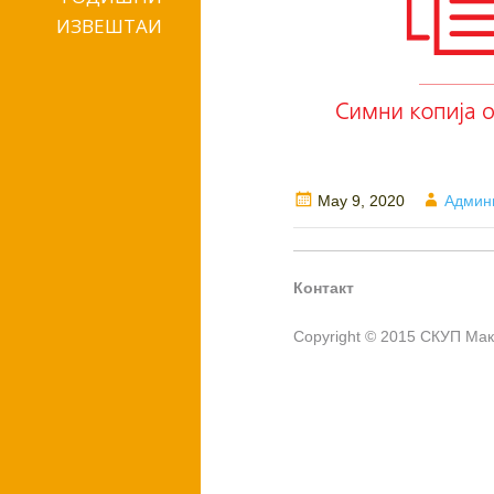
ИЗВЕШТАИ
Posted
Author
May 9, 2020
Админ
on
Контакт
Copyright © 2015 СКУП Ма