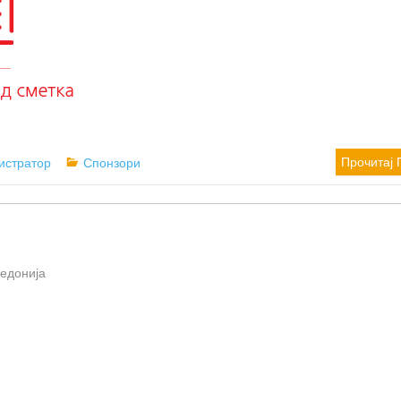
Categories
Прочитај 
истратор
Спонзори
кедонија