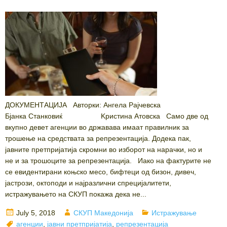
ДОКУМЕНТАЦИЈА Авторки: Ангела Рајчевска
Бјанка Станковиќ Kристина Атовска Само две од
вкупно девет агенции во државава имаат правилник за
трошење на средствата за репрезентација. Додека пак,
јавните претпријатија скромни во изборот на нарачки, но и
не и за трошоците за репрезентација. Иако на фактурите не
се евидентирани коњско месо, бифтеци од бизон, дивеч,
јастрози, октоподи и најразлични спрецијалитети,
истражувањето на СКУП покажа дека не...
Posted
Author
Categories
July 5, 2018
СКУП Македонија
Истражување
on
Tags
агенции
,
јавни претпријатија
,
репрезентација