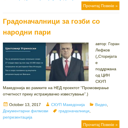
Прочитај Повеќе »
Градоначалници за гозби со
народни пари
автор: Горан
Лефков
(„Сторијата
е
поддржана
од ЦИН
СКУП
Македонија во рамките на НЕД проектот “Промовирање
отчетност преку истражувачко известување”.)
Posted
Author
Categories
October 13, 2017
СКУП Македонија
Видео
,
on
Tags
Документарни филмови
градоначалници
,
репрезентација
Прочитај Повеќе »