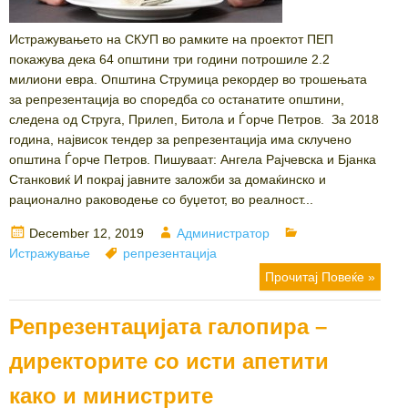
Истражувањето на СКУП во рамките на проектот ПЕП
покажува дека 64 општини три години потрошиле 2.2
милиони евра. Општина Струмица рекордер во трошењата
за репрезентација во споредба со останатите општини,
следена од Струга, Прилеп, Битола и Ѓорче Петров. За 2018
година, највисок тендер за репрезентација има склучено
општина Ѓорче Петров. Пишуваат: Ангела Рајчевска и Бјанка
Станковиќ И покрај јавните заложби за домаќинско и
рационално раководење со буџетот, во реалност...
Posted
Author
Categories
December 12, 2019
Администратор
on
Tags
Истражување
репрезентација
Прочитај Повеќе »
Репрезентацијата галопира –
директорите со исти апетити
како и министрите