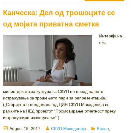
Канческа: Дел од трошоците се
од мојата приватна сметка
Интервју на
екс-
министерката за култура за СКУП по повод нашето
истражување за трошењето пари за репрезентација.
(„Сторијата е поддржана од ЦИН СКУП Македонија во
рамките на НЕД проектот “Промовирање отчетност преку
истражувачко известување”.)
Posted
Author
Categories
August 19, 2017
СКУП Македонија
Видео
,