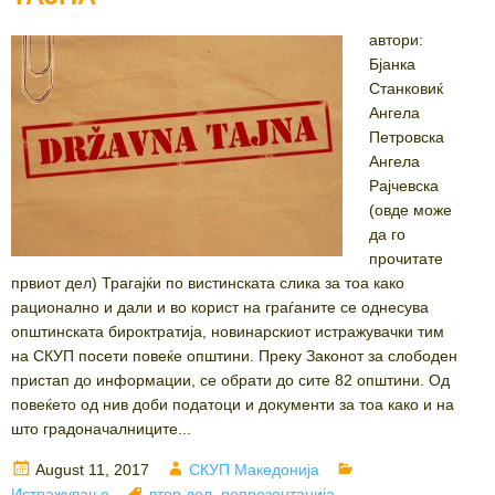
автори:
Бјанка
Станковиќ
Ангела
Петровска
Ангела
Рајчевска
(овде може
да го
прочитате
првиот дел) Трагајќи по вистинската слика за тоа како
рационално и дали и во корист на граѓаните се однесува
општинската бироктратија, новинарскиот истражувачки тим
на СКУП посети повеќе општини. Преку Законот за слободен
пристап до информации, се обрати до сите 82 општини. Од
повеќето од нив доби податоци и документи за тоа како и на
што градоначалниците...
Posted
Author
Categories
August 11, 2017
СКУП Македонија
on
Tags
Истражување
втор дел
,
репрезентација