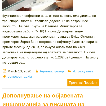
функционери опфатени во алатката за поголема дигитална
транспарентност, 61 трошеле додека 17 не потрошиле
воопшто. Пишува: Љубица Иванова Министерот за
надворешни работи (МНР) Никола Димитров, вице-
премиерот задолжен за европски прашања Бујар Османи и
премиерот Зоран Заев потрошиле најмногу буџетски пари во
првите месеци од 2019, покажува анализата на СКУП
заснована на податоците од алатката за отчетност. Никола
Димитров има потрошено вкупно 1.282.027 денари. Најмногу
потрошил во...
Posted
Author
Categories
March 13, 2020
Администратор
Истражување
on
Tags
репрезентација
Прочитај Повеќе »
Дополнување на објавената
информација за висината на