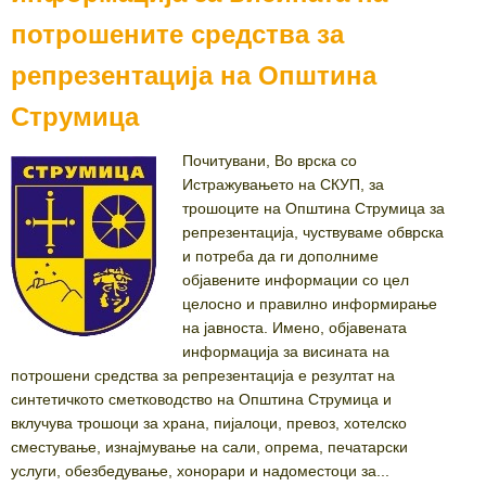
потрошените средства за
репрезентација на Општина
Струмица
Почитувани, Во врска со
Истражувањето на СКУП, за
трошоците на Општина Струмица за
репрезентација, чуствуваме обврска
и потреба да ги дополниме
објавените информации со цел
целосно и правилно информирање
на јавноста. Имено, oбјавената
информација за висината на
потрошени средства за репрезентација е резултат на
синтетичкото сметководство на Општина Струмица и
вклучува трошоци за храна, пијалоци, превоз, хотелско
сместување, изнајмување на сали, опрема, печатарски
услуги, обезбедување, хонорари и надоместоци за...