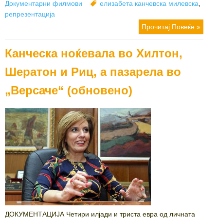
on
Tags
Документарни филмови
елизабета канчевска милевска
,
репрезентација
Прочитај Повеќе »
Канческа ноќевала во Хилтон,
Шератон и Риц, а пазарела во
„Версаче“ (обновено)
ДОКУМЕНТАЦИЈА Четири илјади и триста евра од личната