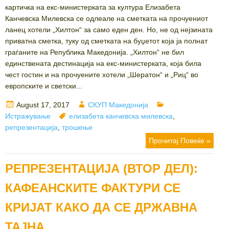
картичка на екс-министерката за култура Елизабета
Канчевска Милевска се одлеале на сметката на прочуениот
ланец хотели „Хилтон“ за само еден ден. Но, не од нејзината
приватна сметка, туку од сметката на буџетот која ја полнат
граѓаните на Република Македонија. „Хилтон“ не бил
единствената дестинација на екс-министерката, која била
чест гостин и на прочуените хотели „Шератон“ и „Риц“ во
европските и светски...
Posted
Author
Categories
August 17, 2017
СКУП Македонија
on
Tags
Истражување
елизабета канчевска милевска
,
репрезентација
,
трошење
Прочитај Повеќе »
РЕПРЕЗЕНТАЦИЈА (ВТОР ДЕЛ):
КАФЕАНСКИТЕ ФАКТУРИ СЕ
КРИЈАТ КАКО ДА СЕ ДРЖАВНА
ТАЈНА