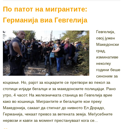
По патот на мигрантите:
Германија виа Гевгелија
Гевгелија,
oвој јужен
Македонски
град,
изминативе
неколку
години беше
синоним за
коцкање. Но, рајот за коцкарите се претвори во пекол за
стотици илјади бегалци и за македонските полицајци. Рано
утро, 4 часот. На железничката станица во Гевгелија врие
како во кошница. Мигрантите и бегалците кои преку
Македонија, сакаат да стигнат до нивното Ел Дорадо,
Германија, чекаат превоз за ветената земја. Меѓусебните
нервози и кавги за момент престануваат кога се...