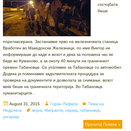
состојбата
беше
порелаксирана. Застанавме прво на железничката станица.
Вработен во Македонски Железници, по име Виктор не
информираше до каде е возот и дека за половина час ќе
биде во Куманово, а за околу 40 минути на граничниот
премин Табановце. Се упативме за Табановце со автомобил.
Додека ја поминавме задолжителната процедура за
проверка на документите и дозволата за снимање, возот
веќе беше на граничната територија. Во Табановце
хуманитарците...
Posted
Author
Categories
August 31, 2015
Горан Лефков
Тема на
on
Tags
Неделата
војна
,
Мигранти
,
сирија
,
табановце
,
унгарија
Прочитај Повеќе »