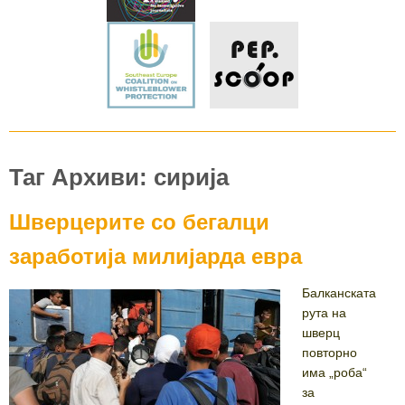
Таг Архиви: сирија
Шверцерите со бегалци
заработија милијарда евра
Балканската
рута на
шверц
повторно
има „роба“
за