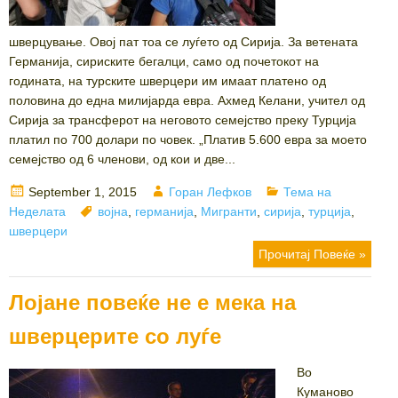
шверцување. Овој пат тоа се луѓето од Сирија. За ветената
Германија, сириските бегалци, само од почетокот на
годината, на турските шверцери им имаат платено од
половина до една милијарда евра. Ахмед Келани, учител од
Сирија за трансферот на неговото семејство преку Турција
платил по 700 долари по човек. „Платив 5.600 евра за моето
семејство од 6 членови, од кои и две...
Posted
Author
Categories
September 1, 2015
Горан Лефков
Тема на
on
Tags
Неделата
војна
,
германија
,
Мигранти
,
сирија
,
турција
,
шверцери
Прочитај Повеќе »
Лојане повеќе не е мека на
шверцерите со луѓе
Во
Куманово