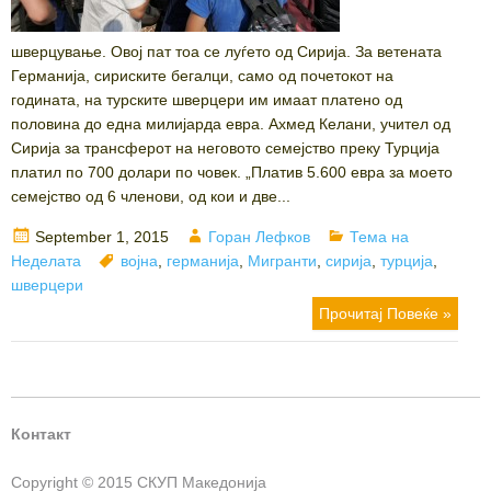
шверцување. Овој пат тоа се луѓето од Сирија. За ветената
Германија, сириските бегалци, само од почетокот на
годината, на турските шверцери им имаат платено од
половина до една милијарда евра. Ахмед Келани, учител од
Сирија за трансферот на неговото семејство преку Турција
платил по 700 долари по човек. „Платив 5.600 евра за моето
семејство од 6 членови, од кои и две...
Posted
Author
Categories
September 1, 2015
Горан Лефков
Тема на
on
Tags
Неделата
војна
,
германија
,
Мигранти
,
сирија
,
турција
,
шверцери
Прочитај Повеќе »
Контакт
Copyright © 2015 СКУП Македонија