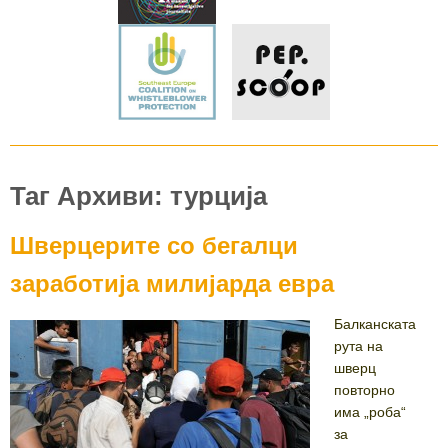
Таг Архиви: турција
Шверцерите со бегалци
заработија милијарда евра
Балканската
рута на
шверц
повторно
има „роба“
за