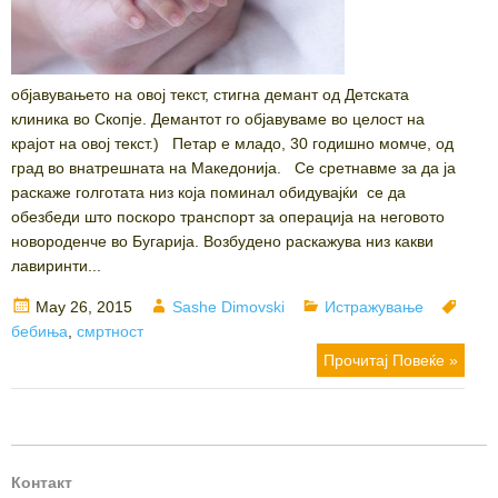
објавувањето на овој текст, стигна демант од Детската
клиника во Скопје. Демантот го објавуваме во целост на
крајот на овој текст.) Петар е младо, 30 годишно момче, од
град во внатрешната на Македонија. Се сретнавме за да ја
раскаже голготата низ која поминал обидувајќи се да
обезбеди што поскоро транспорт за операција на неговото
новороденче во Бугарија. Возбудено раскажува низ какви
лавиринти...
Posted
Author
Categories
Tags
May 26, 2015
Sashe Dimovski
Истражување
on
бебиња
,
смртност
Прочитај Повеќе »
Контакт