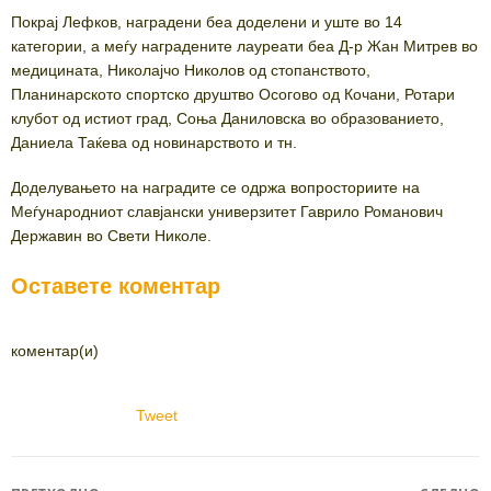
Покрај Лефков, наградени беа доделени и уште во 14
категории, а меѓу наградените лауреати беа Д-р Жан Митрев во
медицината, Николајчо Николов од стопанството,
Планинарското спортско друштво Осогово од Кочани, Ротари
клубот од истиот град, Соња Даниловска во образованието,
Даниела Таќева од новинарството и тн.
Доделувањето на наградите се одржа вопросториите на
Меѓународниот славјански универзитет Гаврило Романович
Державин во Свети Николе.
Оставете коментар
коментар(и)
Tweet