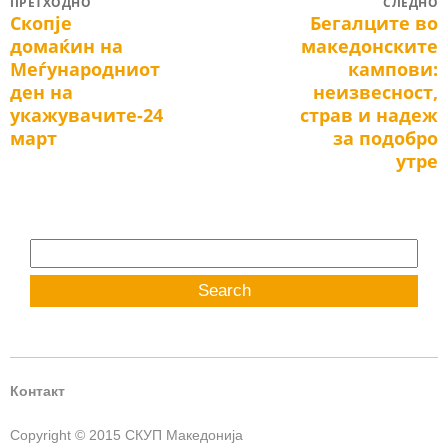
Post
ПРЕТХОДНО
СЛЕДНО
Скопје
Бегалците во
Previous
Next
navigation
домаќин на
македонските
post:
post:
Меѓународниот
кампови:
ден на
неизвесност,
укажувачите-24
страв и надеж
март
за подобро
утре
Search
for:
Контакт
Copyright © 2015 СКУП Македонија