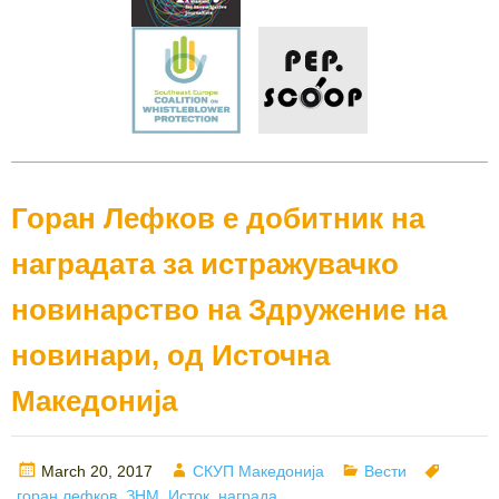
Горан Лефков е добитник на
наградата за истражувачко
новинарство на Здружение на
новинари, од Источна
Македонија
Posted
Author
Categories
Tags
March 20, 2017
СКУП Македонија
Вести
on
горан лефков
,
ЗНМ
,
Исток
,
награда