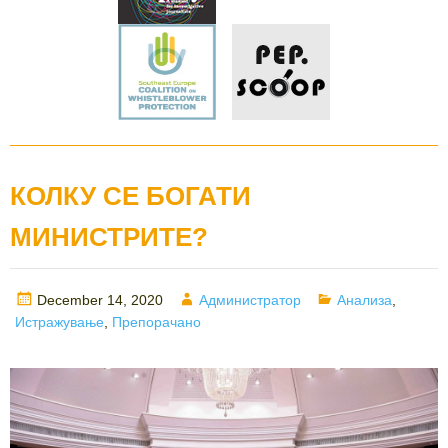
КОЛКУ СЕ БОГАТИ
МИНИСТРИТЕ?
Posted
Author
Categories
December 14, 2020
Администратор
Анализа
,
on
Истражување
,
Препорачано