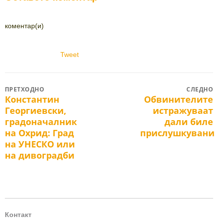
коментар(и)
Tweet
Post
ПРЕТХОДНО
СЛЕДНО
Константин
Обвинителите
Previous
Next
navigation
Георгиевски,
истражуваат
post:
post:
градоначалник
дали биле
на Охрид: Град
прислушкувани
на УНЕСКО или
на дивоградби
Контакт