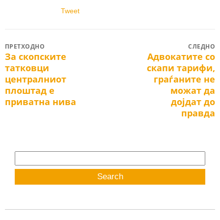
Tweet
Post
ПРЕТХОДНО
СЛЕДНО
За скопските
Адвокатите со
Previous
Next
navigation
татковци
скапи тарифи,
post:
post:
централниот
граѓаните не
плоштад е
можат да
приватна нива
дојдат до
правда
Search
for: