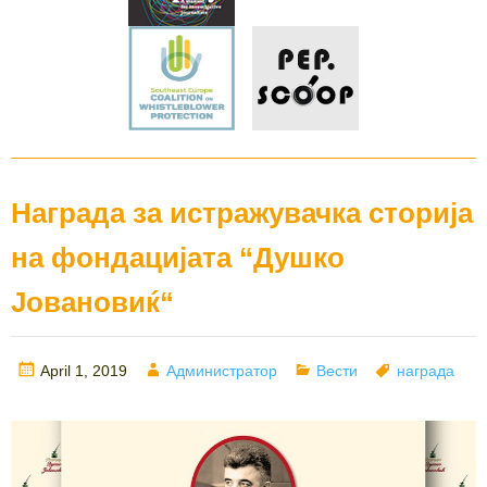
Награда за истражувачка сторија
на фондацијата “Душко
Јовановиќ“
Posted
Author
Categories
Tags
April 1, 2019
Администратор
Вести
награда
on