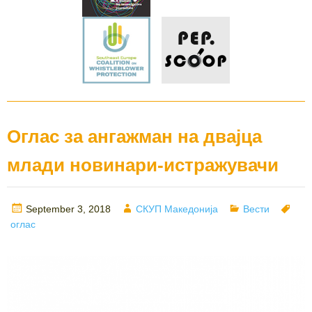
Оглас за ангажман на двајца
млади новинари-истражувачи
Posted
Author
Categories
Tag
September 3, 2018
СКУП Македонија
Вести
on
оглас