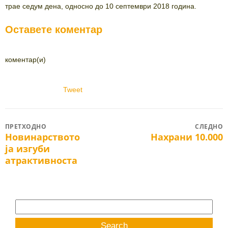
трае седум дена, односно до 10 септември 2018 година.
Оставете коментар
коментар(и)
Tweet
Post
ПРЕТХОДНО
СЛЕДНО
Новинарството
Нахрани 10.000
Previous
Next
navigation
ја изгуби
post:
post:
атрактивноста
Search
for: