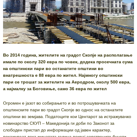
Во 2014 година, жителите на градот Скопје на располагање
имале по околу 320 евра по човек, додека просечната сума
на општински пари во останатите општини во
внатрешноста е 88 евра по жител. Најмногу општински
пари се трошат за жителите на Аеродром, околу 500 евра,
а најмалку за Боговиње, само 36 евра по жител
Огромен е јазот во собирањето и во потрошувачката на
општинските пари во градот Скопје во однос на останатите
општини во земјава. Податоците кои Центарот за истражувачко
новинарство СКУП – Македонија ги доби по Законот за
слободен пристап до информации од јавен карактер,
покажуваат дека минатата година покрај сопствените буџети