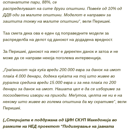
останатите пари, 88%, се
распределуваат на сите други општини. Повеќе од 10% од
ДДВ оди за малите општини. Моделот е направен за
заштита токму на малите општини“
, вели Перишиќ.
Таа смета дека ова е еден од поправедните модели за
распределба на делот од данокот на додадена вредност.
За Перишиќ, данокот на имот е директен данок и затоа и не
може да се направи некоја поголема интервенција.
„Граѓанинот чија куќа вреди 200.000 евра за данок на имот
плаќа 4.000 денари, додека куќата на тој што живее во
рурална средина вреди 15.000 евра и за неа плаќа по 200
денари за данок на имот. Нашата цел е да се избориме за
посоодветни извори на приходи. Меѓутоа, целта не ни е на
некому што живее во голема општина да му скратиме“
, вели
Перишиќ.
(„Сторијата е поддржана од ЦИН СКУП Македонија во
рамките на НЕД проектот “Подигнување на јавната