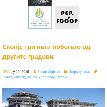
Скопје три пати побогато од
другите градови
Posted
Author
Categories
Tags
July 20, 2015
Горан Лефков
Истражување
on
буџет
,
жители
,
општини
,
приходи
,
скопје