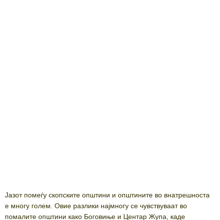
Јазот помеѓу скопските општини и општините во внатрешноста
е многу голем. Овие разлики најмногу се чувствуваат во
помалите општини како Боговиње и Центар Жупа, каде