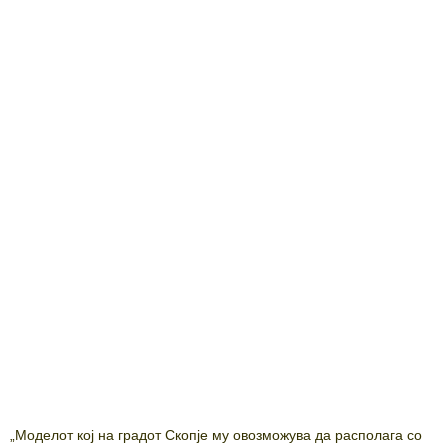
„Моделот кој на градот Скопје му овозможува да располага со