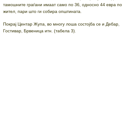
тамошните граѓани имаат само по 36, односно 44 евра по
жител, пари што ги собира општината.
Покрај Центар Жупа, во многу лоша состојба се и Дебар,
Гостивар, Брвеница итн. (табела 3).