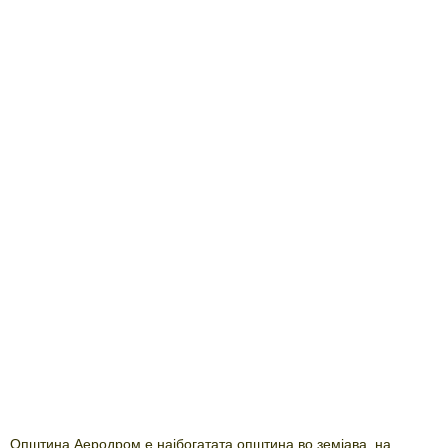
Општина Аеродром е најбогатата општина во земјава, на