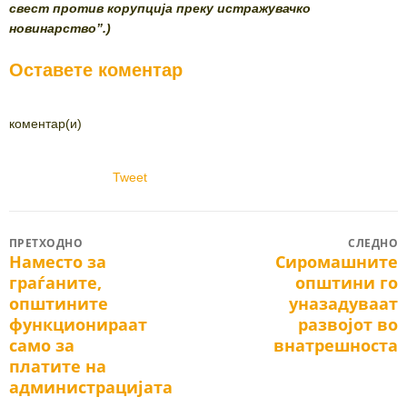
свест против корупција преку истражувачко
новинарство”.)
Оставете коментар
коментар(и)
Tweet
Post
ПРЕТХОДНО
СЛЕДНО
Наместо за
Сиромашните
Previous
Next
navigation
граѓаните,
општини го
post:
post:
општините
уназадуваат
функционираат
развојот во
само за
внатрешноста
платите на
администрацијата