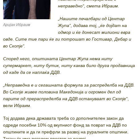
неправедно“, смета Ибраим.
„Нашите печалбари од Центар
Аријан Ибраим
Жупа“, додава тој, „ќе дојдат на
одмор и ќе донесат милиони евра
овде. Сите тие пари ќе ги потрошат во Гостивар, Дебар и
во Скопје“.
Според него, општината Центар Жупа нема ниту
супермаркет, ниту бутик, ниту каква било друга продавница
од каде да се наплаќа ДДВ.
„Неправедна е и сегашната формула за распределба на ДДВ.
Во Скопје живее половина Македонија и огромен дел од
парите од прераспределба на ДДВ остануваат во Скопје“
,
вели Ибраим.
Тој додава дека државата треба со дополнителен закон да
одреди посебни 10% од вкупниот фонд за поврат на ДДВ по
општините и да ги префрли за развој на руралните општини.
Тогаш ќе има поголем простор за развој.