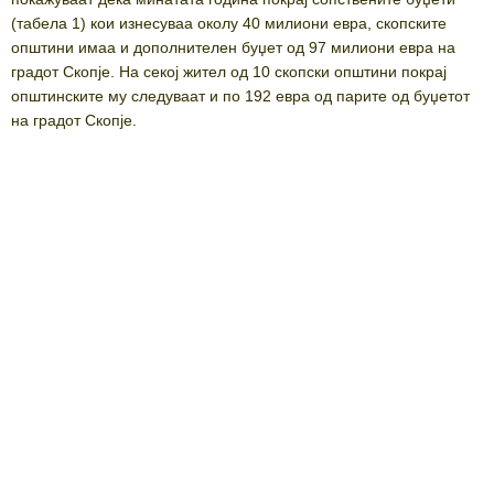
(табела 1) кои изнесуваа околу 40 милиони евра, скопските
општини имаа и дополнителен буџет од 97 милиони евра на
градот Скопје. На секој жител од 10 скопски општини покрај
општинските му следуваат и по 192 евра од парите од буџетот
на градот Скопје.