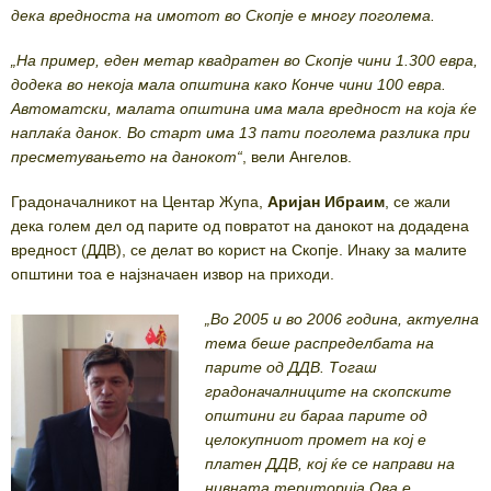
дека вредноста на имотот во Скопје е многу поголема.
„На пример, еден метар квадратен во Скопје чини 1.300 евра,
додека во некоја мала општина како Конче чини 100 евра.
Автоматски, малата општина има мала вредност на која ќе
наплаќа данок. Во старт има 13 пати поголема разлика при
пресметувањето на данокот“
, вели Ангелов.
Градоначалникот на Центар Жупа,
Аријан Ибраим
, се жали
дека голем дел од парите од повратот на данокот на додадена
вредност (ДДВ), се делат во корист на Скопје. Инаку за малите
општини тоа е најзначаен извор на приходи.
„Во 2005 и во 2006 година, актуелна
тема беше распределбата на
парите од ДДВ. Тогаш
градоначалниците на скопските
општини ги бараа парите од
целокупниот промет на кој е
платен ДДВ, кој ќе се направи на
нивната територија.Ова е