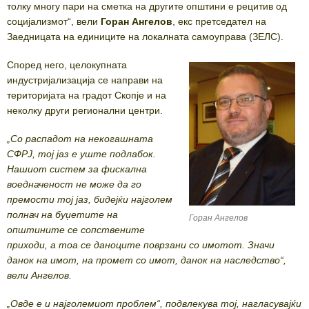
толку многу пари на сметка на другите општини е рецитив од
социјализмот“, вели
Горан Ангелов
, екс претседател на
Заедницата на единиците на локалната самоуправа (ЗЕЛС).
Според него, целокупната
индустријализација се направи на
територијата на градот Скопје и на
неколку други регионални центри.
„Со распадот на некогашната
СФРЈ, тој јаз е уште подлабок.
Нашиот систем за фискална
воедначеност не може да го
премости тој јаз, бидејќи најголем
полнач на буџетите на
Горан Ангелов
општините се сопствените
приходи, а тоа се даноците поврзани со имотот. Значи
данок на имот, на промет со имот, данок на наследство“,
вели Ангелов.
„Овде е и најголемиот проблем“, подвлекува тој, нагласувајќи