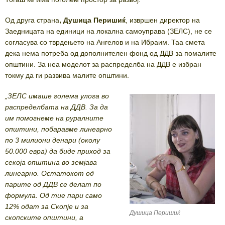
Од друга страна
, Душица Перишиќ
, извршен директор на
Заедницата на единици на локална самоуправа (ЗЕЛС), не се
согласува со тврдењето на Ангелов и на Ибраим. Таа смета
дека нема потреба од дополнителен фонд од ДДВ за помалите
општини. За неа моделот за распределба на ДДВ е избран
токму да ги развива малите општини.
„ЗЕЛС имаше голема улога во
распределбата на ДДВ. За да
им помогнеме на руралните
општини, побаравме линеарно
по 3 милиони денари (околу
50.000 евра) да биде приход за
секоја општина во земјава
линеарно. Остатокот од
парите од ДДВ се делат по
формула. Од тие пари само
12% одат за Скопје и за
Душица Перишиќ
скопските општини, а