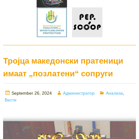
Тројца македонски пратеници
имаат „позлатени“ сопруги
Posted
Author
Categories
September 26, 2024
Администратор
Анализа
,
on
Вести