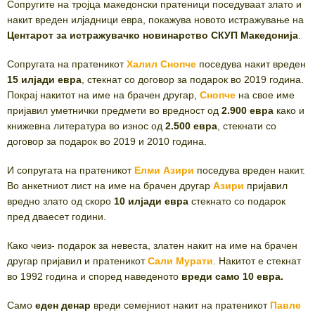
Сопругите на тројца македонски пратеници поседуваат злато и
накит вреден илјадници евра, покажува новото истражување на
Центарот за истражувачко новинарство СКУП Македонија
.
Сопругата на пратеникот
Халил Снопче
поседува накит вреден
15 илјади евра
, стекнат со договор за подарок во 2019 година.
Покрај накитот на име на брачен другар,
Снопче
на свое име
пријавил уметнички предмети во вредност од
2.900 евра
како и
книжевна литература во износ од
2.500 евра
, стекнати со
договор за подарок во 2019 и 2010 година.
И сопругата на пратеникот
Елми Азири
поседува вреден накит.
Во анкетниот лист на име на брачен другар
Азири
пријавил
вредно злато од скоро
10 илјади евра
стекнато со подарок
пред дваесет години.
Како чеиз- подарок за невеста, златен накит на име на брачен
другар пријавил и пратеникот
Сали Мурати
. Накитот е стекнат
во 1992 година и според наведеното
вреди само 10 евра.
Само
еден денар
вреди семејниот накит на пратеникот
Павле