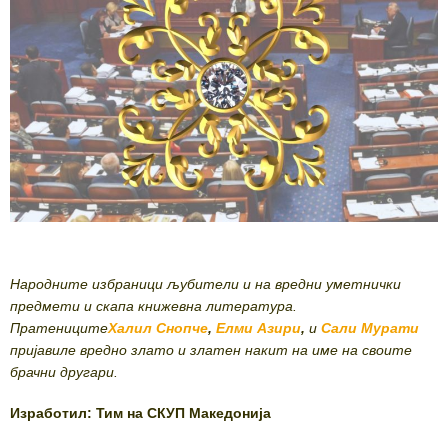
Народните избраници љубители и на вредни уметнички
предмети и скапа книжевна литература.
Пратениците
Халил Снопче
,
Елми Азири
,
и
Сали Мурати
пријавиле вредно злато и златен накит на име на своите
брачни другари.
Изработил: Тим на СКУП Македонија