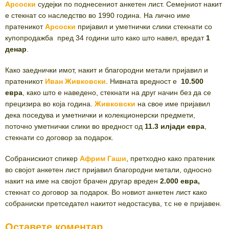
Арсоски
судејки по поднесениот анкетен лист. Семејниот накит
е стекнат со наследство во 1990 година. На лично име
пратеникот
Арсоски
пријавил и уметнички слики стекнати со
купопродажба пред 34 години што како што навел, вредат
1
денар
.
Како заеднички имот, накит и благородни метали пријавил и
пратеникот
Иван Живковски
. Нивната вредност е
10.500
евра
, како што е наведено, стекнати на друг начин без да се
прецизира во која година.
Живковски
на свое име пријавил
дека поседува и уметнички и колекционерски предмети,
поточно уметнички слики во вредност од
11.3 илјади евра
,
стекнати со договор за подарок.
Собранискиот спикер
Африм
Гаши
, претходно како пратеник
во својот анкетен лист пријавил благородни метали, односно
накит на име на својот брачен другар вреден
2.000 евра,
стекнат со договор за подарок. Во новиот анкетен лист како
собраниски претседател накитот недостасува, т.с не е пријавен.
Оставете коментар