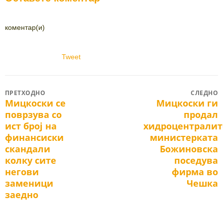
коментар(и)
Tweet
Post
ПРЕТХОДНО
СЛЕДНО
Мицкоски се
Мицкоски ги
Previous
Next
navigation
поврзува со
продал
post:
post:
ист број на
хидроцентралит
финансиски
министерката
скандали
Божиновска
колку сите
поседува
негови
фирма во
заменици
Чешка
заедно