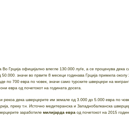
а Во Грција официјално влегле 130.000 луѓе, а се проценува дека 
д 50.000. значи во првите 8 месеци годинава Грција примила околу
даде по 700 евра по човек, значи само турските шверцери на мигран
они евра од почетокот на годината досега.
и рекоа дека шверцерите им земале од 3.000 до 5.000 евра по чове
арија, преку т.н. Источно медитеранска и Западнобалканска шверце
шверцерите заработиле
милијарда евра
од почетокот на 2015 годин