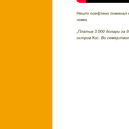
Нешто поефтино поминал н
човек.
„Платив 3.000 долари за 
остров Кос. Во семејство