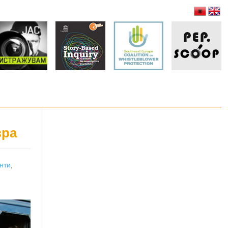
вра
нти
,