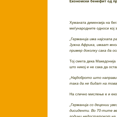
Економски бенефит од п
Хуманата димензија на бега
меѓународните односи кој 
„Германија има најскапа р
Јужна Африка, имаат мног
пример доколку сака да о
Тој смета дека Македонија 
што никој и не сака да оста
„Најдоброто што направи
така да не бидат на това
На слично мислење е и ек
„Германија со децении ув
дисиденти. Во 70-тите в
години недостатокот на р