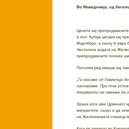
Во Македонија, од бегал
Цените кај препродавачите
и пол. Кутија цигари кај п
Марлборо, а околу 6 евра б
Честопати водата на Желез
препродавачите полнеа ши
Поголем ред имаше кај такс
„Ги носиме од Гевгелија д
наплаќаме. При тоа услов
документи не смееме да г
Храна кога има Црвениот кр
мигрантите, скоро и да не
на Железничката станица в
Кога ќе заминат во Кумано