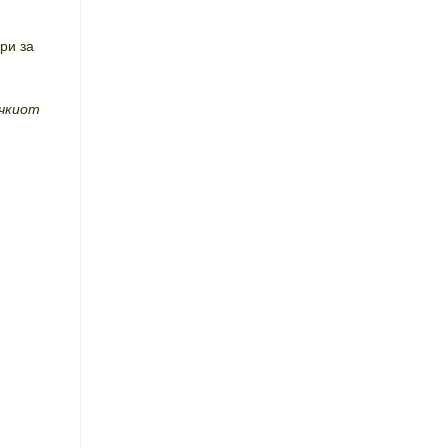
ри за
рчкиот