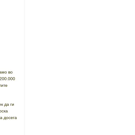
само во
 200.000
тите
к да ги
рска
а досега