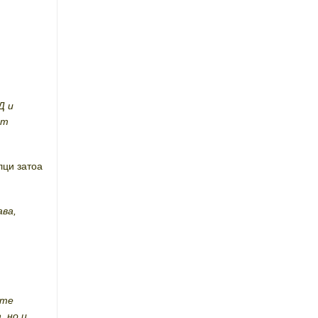
Д и
от
лци затоа
ава,
ите
, но и