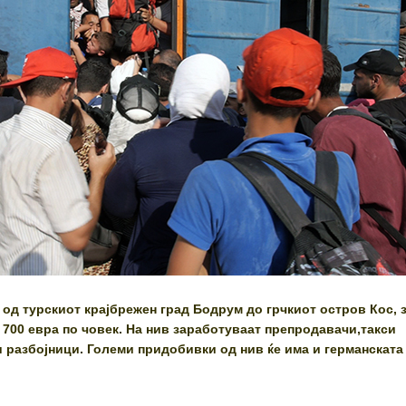
од турскиот крајбрежен град Бодрум до грчкиот остров Кос, з
 700 евра по човек. На нив заработуваат препродавачи,такси
 разбојници. Големи придобивки од нив ќе има и германската