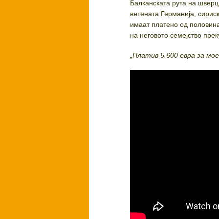
Балканската рута на шверц 
ветената Германија, сирис
имаат платено од половин
на неговото семејство прек
„Платив 5.600 евра за мое