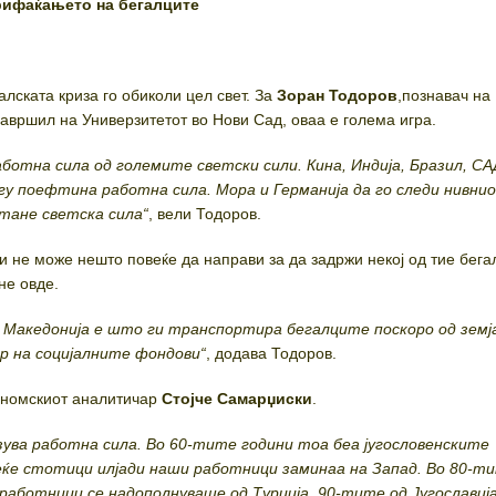
рифаќањето на бегалците
лската криза го обиколи цел свет. За
Зоран Тодоров
,познавач на
завршил на Универзитетот во Нови Сад, оваа е голема игра.
аботна сила од големите светски сили. Кина, Индија, Бразил, СА
у поефтина работна сила. Мора и Германија да го следи нивни
стане светска сила“
, вели Тодоров.
и не може нешто повеќе да направи за да задржи некој од тие бега
не овде.
 Македонија е што ги транспортира бегалците поскоро од земј
р на социјалните фондови“
, додава Тодоров.
ономскиот аналитичар
Стојче Самарџиски
.
езува работна сила. Во 60-тите години тоа беа југословенските
еќе стотици илјади наши работници заминаа на Запад. Во 80-т
аботници се надополнуваше од Турција, 90-тите од Југославија