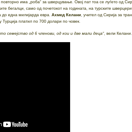
повторно има „роба“ за шверцување. Овој пат тоа се луѓето од Сир
ките бегалци, само од почетокот на годината, на турските шверцер
а до една милијарда евра.
Ахмед Келани
, учител од Сирија за тр
у Турција платил по 700 долари по човек.
то семејство од 6 членови, од кои и две мали деца“
, вели Келани