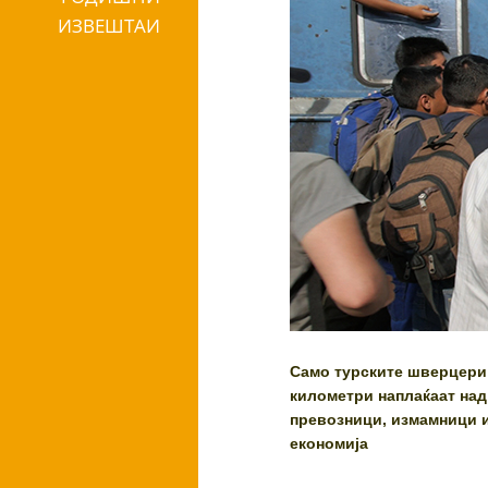
ИЗВЕШТАИ
Само турските шверцери 
километри наплаќаат над
превозници, измамници и
економија