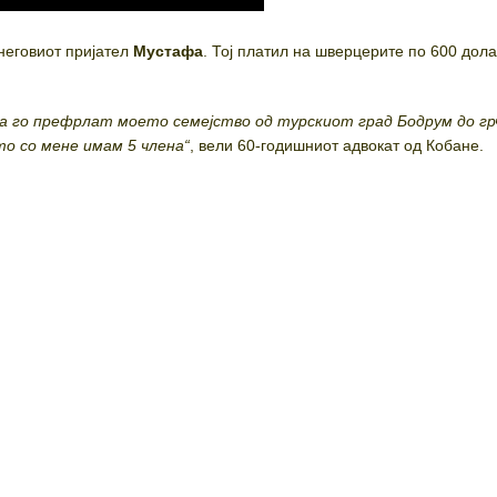
еговиот пријател
Мустафа
. Тој платил на шверцерите по 600 дола
да го префрлат моето семејство од турскиот град Бодрум до г
то со мене имам 5 члена“
, вели 60-годишниот адвокат од Кобане.