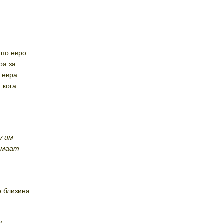
 по евро
ра за
 евра.
 кога
у им
немаат
о близина
и.