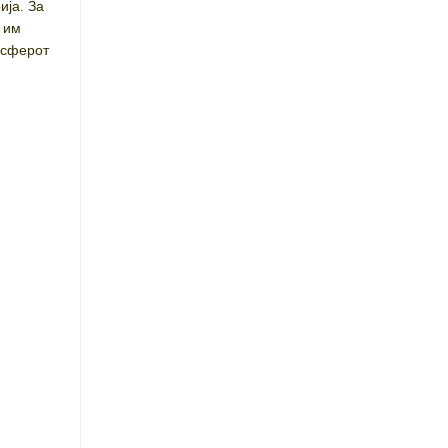
ија. За
и им
ансферот
.