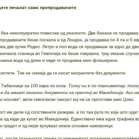
ците печалат само препродавачите
 беа неколкукратно повисоки од реалното. Две банани се продаваа
репродавачите беше поскапа и од Лондон, ја продаваа по 4 па и 5 ев
еа две кутии Родео. Литро и пол вода се продаваше за едно до две
ничката станица во Гевгелија не беше пакувана, туку имаше случаи
шиња вода од дома и овде ги продаваа како флаширана.
истите. Тие не смееја да ги носат мигрантите без документи.
о Табановце за 100 евра по кола. Толку ни е по таксиметар, толк
 е да имаат легални документи за престој во Македонија. Ако 
и носиме“
, вели гевгелиски таксист кој ни се претстави како Џоко.
ст им дели од сопствените резерви, а по таа рута по која што одат
ма од каде да купат во Македонија. Единствено има една трафика в
о градот и од нејзе купуваат некои основни намирници.
во, после граничната линија ги пречекуваат локалните препродавач