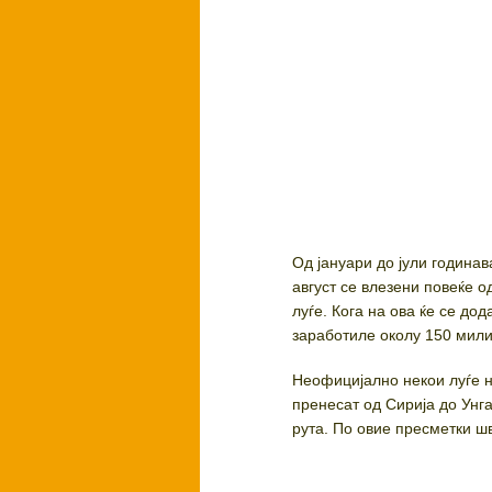
Од јануари до јули годинав
август се влезени повеќе о
луѓе. Кога на ова ќе се до
заработиле околу 150 мили
Неофицијално некои луѓе н
пренесат од Сирија до Унг
рута. По овие пресметки 