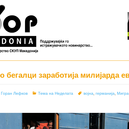
о бегалци заработија милијарда е
Author
Categories
Tags
Горан Лефков
Тема на Неделата
војна
,
германија
,
Мигра