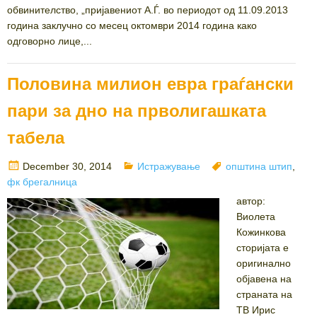
обвинителство, „пријавениот А.Ѓ. во периодот од 11.09.2013
година заклучно со месец октомври 2014 година како
одговорно лице,...
Половина милион евра граѓански
пари за дно на прволигашката
табела
Posted
Categories
Tags
December 30, 2014
Истражување
општина штип
,
on
фк брегалница
автор:
Виолета
Кожинкова
сторијата е
оригинално
објавена на
страната на
ТВ Ирис