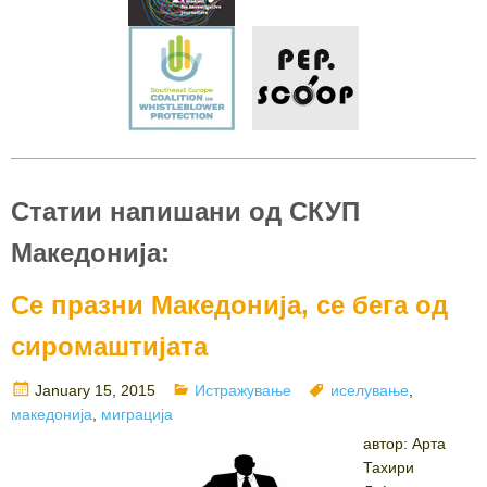
Статии напишани од СКУП
Македонија:
Се празни Македонија, се бега од
сиромаштијата
Posted
Categories
Tags
January 15, 2015
Истражување
иселување
,
on
македонија
,
миграција
автор: Арта
Тахири