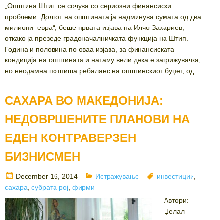
„Општина Штип се сочува со сериозни финансиски
проблеми. Долгот на општината ја надминува сумата од два
милиони евра“, беше првата изјава на Илчо Захариев,
откако ја презеде градоначалничката функција на Штип.
Година и половина по оваа изјава, за финансиската
кондиција на општината и натаму вели дека е загрижувачка,
но неодамна потпиша ребаланс на општинскиот буџет, од...
САХАРА ВО МАКЕДОНИЈА:
НЕДОВРШЕНИТЕ ПЛАНОВИ НА
ЕДЕН КОНТРАВЕРЗЕН
БИЗНИСМЕН
Posted
Categories
Tags
December 16, 2014
Истражување
инвестиции
,
on
сахара
,
субрата рој
,
фирми
Автори:
Џелал