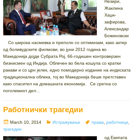
Незири,
Жаклина
Хаџи-
зафирова,
Александар
Божиновски
Со широка насмевка и преполн со оптимизам, како актер
од боливудските филмови, во јуни 2012 година во
Македонија дојде Субрата Рој, 66-годишен контроверзен
бизнисмен од Индија. Облечен во бела кошула со кратки
ракави и со црн јелек, едно помодерно издание на индиската
традиционална облека, тој во Македонија беше претставен
како спасител на домашната економија. Се сретна со
поголемиот дел...
Работнички трагедии
Posted
Categories
Tags
March 10, 2014
Истражување
права
,
работници
,
on
трагедии
од Екипата