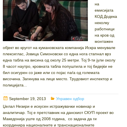
на
емисијата
КОД Додека
неколку
работници
на кров од
монтажен
објект во кругот на кумановската компанија Искра менувале
плексиглас, Јовица Симоновски со една нога стапнал врз
една табла на висина од околу 25 метри. Тој 9-ти јули околу
8 часот наутро, кровната табла попуштила и тој бидејќи не
бил осигурен со јаже или со појас паѓа од големата
височина. Загинува на лице место. Трудовиот инспектор и
полицијата...
Posted
Categories
September 19, 2013
Управен одбор
on
Џелал Незири е искусен истражувачки новинар и
аналитичар. Тој е претставник на данскиот СКУП проект во
Македонија уште од 2008 година, со задача да ги
координира националните и транснационалните