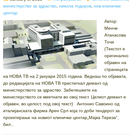
on
министерство за здраство
,
никола тодоров
,
нов клинички
центар
Автор:
Менче
Атанасова
Точи
(Текстот е
оригинално
објавен на
страницата
на НОВА ТВ на 2 јануари 2015 година. Веднаш по објавата,
до редакцијата на НОВА ТВ пристигнал демант од
министерството за здраство. Забелешките на
министерството се вметнати во овој текст. Целиот демант е
објавен, во целост, под овој текст) Антонио Савоино од
италијанската фирма Арен Срл која го доби тендерот за
проектирање на новиот клинички центар„Мајка Тереза“,
бил...