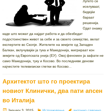
Луѓето се
иселуваат,
бидејќи
бараат
решенија.
Одат онаму
каде што можат да најдат работа и да обезбедат
подостоинствен живот за себе и за своето семејство, велат
експертите во Скопје. Жителите на земјите од Западен
Балкан, вклучувајќи ја тука и Македонија, мигрираат кон
земјите од Европската унија (ЕУ). Овој феномен ја зафати не
само Македонија, туку и Косово. Во последниве денови
најчестите телевизиски глетки во Косово...
Архитектот што го проектира
новиот Клинички, два пати апсен
во Италија
Posted
Categories
Tags
January 3, 2015
Истражување
антонио савоино
,