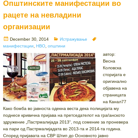
Општинските манифестации во
рацете на невладини
организации
Posted
Categories
Tags
December 30, 2014
Истражување
on
манифестации
,
НВО
,
општини
автор:
Весна
Коловска
сторијата е
оригинално
објавена на
страницата
на Канал77
Како бомба во јавноста одекна веста дека полицијата му
поднесе кривична пријава на претседателот на граѓанското
здружение „Пастрмалијада 2013“, под сомение за проневера
на пари од Пастрмалијадата во 2013-та и 2014-та година.
Според пријавата на СВР Штип до Основното јавно