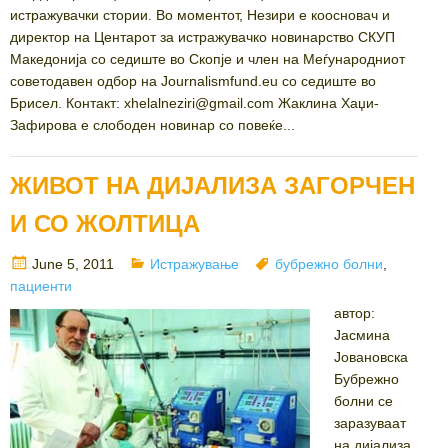
истражувачки стории. Во моментот, Незири е коосновач и
директор на Центарот за истражувачко новинарство СКУП
Македонија со седиште во Скопје и член на Меѓународниот
советодавен одбор на Journalismfund.eu со седиште во
Брисел. Контакт: xhelalneziri@gmail.com Жаклина Хаџи-
Зафирова е слободен новинар со повеќе...
ЖИВОТ НА ДИЈАЛИЗА ЗАГОРЧЕН
И СО ЖОЛТИЦА
Posted
Categories
Tags
June 5, 2011
Истражување
бубрежно болни
,
on
пациенти
автор:
Јасмина
Јовановска
Бубрежно
болни се
заразуваат
на дијализа