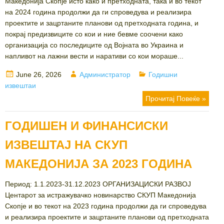
Македонија Скопје исто како и претходната, така и во текот
на 2024 година продолжи да ги спроведува и реализира
проектите и зацртаните планови од претходната година, и
покрај предизвиците со кои и ние бевме соочени како
организација со последиците од Војната во Украина и
напливот на лажни вести и наративи со кои мораше...
Posted
Author
Categories
June 26, 2026
Администратор
Годишни
on
извештаи
Прочитај Повеќе »
ГОДИШЕН И ФИНАНСИСКИ
ИЗВЕШТАЈ НА СКУП
МАКЕДОНИЈА ЗА 2023 ГОДИНА
Период: 1.1.2023-31.12.2023 ОРГАНИЗАЦИСКИ РАЗВОЈ
Центарот за истражувачко новинарство СКУП Македонија
Скопје и во текот на 2023 година продолжи да ги спроведува
и реализира проектите и зацртаните планови од претходната