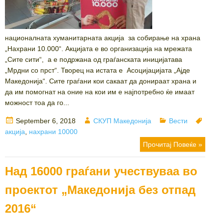
националната хуманитарната акција за собирање на храна
„Нахрани 10.000“. Акцијата е во организација на мрежата
„Сите сити“, а е подржана од граѓанската иницијатава
„Мрдни со прст“. Творец на истата е Асоцијацијата „Ајде
Македонија“. Сите граѓани кои сакаат да донираат храна и
да им помогнат на оние на кои им е најпотребно ќе имаат
можност тоа да го...
Posted
Author
Categories
Tags
September 6, 2018
СКУП Македонија
Вести
on
акција
,
нахрани 10000
Прочитај Повеќе »
Над 16000 граѓани учествуваа во
проектот „Македонија без отпад
2016“