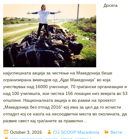
Досега
најуспешната акција за чистење на Македонија беше
огранизирана викендов од „Ајде Македонија“ во која
учествуваа над 16000 учесници, 70 граѓански организации и
над 100 училишта, кои чистеа 156 локации низ земјата во 53
општини. Националната акција е во рамки на проектот
„Македонија без отпад 2016“ кој има за цел да го исчисти
отпадот кој се наоѓа на несоодветни места во околината, да
развие свест кај граѓаните за правилно...
Posted
Author
Categories
October 3, 2016
CIJ SCOOP Macedonia
Вести
on
Tags
ајде македонија
,
акција
,
отпад
,
чистење