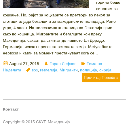
години беше
синоним за
коцкање. Но, рајот за коцкарите се претвори во пекол за
стотици илјади бегалци и за македонските полицајци. Рано
утро, 4 часот. На железничката станица во Гевгелија врие
како во кошница. Мигрантите и бегалците кои преку
Македонија, сакаат да стигнат до нивното Ел Дорадо,
Германија, чекаат превоз за ветената земја. Меѓусебните
нервози и кавги за момент престануваат кога се...
Posted
Author
Categories
August 27, 2015
Горан Лефков
Тема на
on
Tags
Неделата
воз
,
гевгелија
,
Мигранти
,
полиција
,
сирија
Прочитај Повеќе »
Контакт
Copyright © 2015 СКУП Македонија