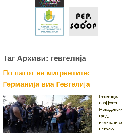
Таг Архиви: гевгелија
По патот на мигрантите:
Германија виа Гевгелија
Гевгелија,
oвој јужен
Македонски
град,
изминативе
неколку