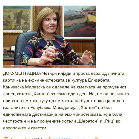
ДОКУМЕНТАЦИЈА Четири илјади и триста евра од личната
картичка на екс-министерката за култура Елизабета
Канчевска Милевска се одлеале на сметката на прочуениот
ланец хотели „Хилтон“ за само еден ден. Но, не од нејзината
приватна сметка, туку од сметката на буџетот која ја полнат
граѓаните на Република Македонија. „Хилтон“ не бил
единствената дестинација на екс-министерката, која била
чест гостин и на прочуените хотели „Шератон“ и „Риц“ во
европските и светски...
Posted
Author
Categories