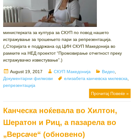
министерката за култура за СКУП по повод нашето
истражување за трошењето пари за репрезентација.
(„Сторијата е поддржана од ЦИН СКУП Македонија во
рамките на НЕД проектот “Промовирање отчетност преку
истражувачко известување”.)
Posted
Author
Categories
August 19, 2017
СКУП Македонија
Видео
,
on
Tags
Документарни филмови
елизабета канчевска милевска
,
репрезентација
Прочитај Повеќе »
Канческа ноќевала во Хилтон,
Шератон и Риц, а пазарела во
„Версаче“ (обновено)