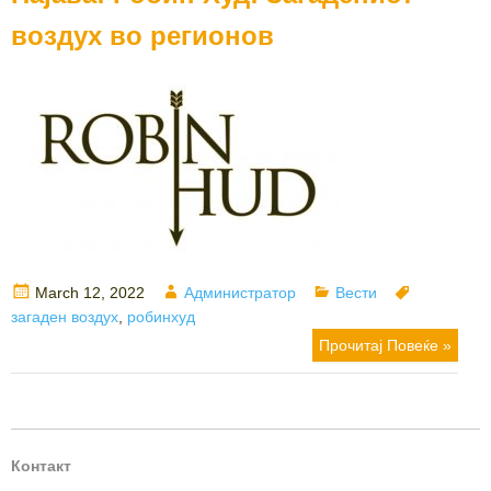
воздух во регионов
Posted
Author
Categories
Tags
March 12, 2022
Администратор
Вести
on
загаден воздух
,
робинхуд
Прочитај Повеќе »
Контакт