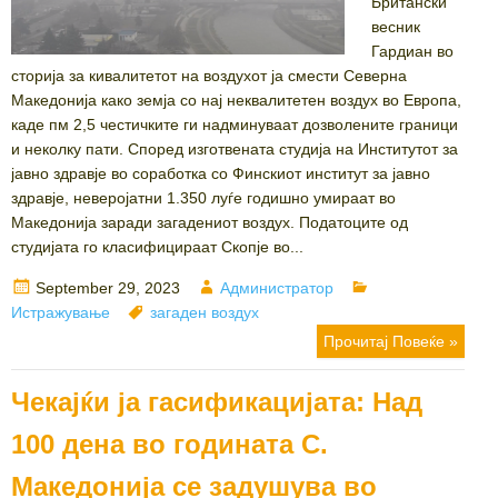
Британски
весник
Гардиан во
сторија за кивалитетот на воздухот ја смести Северна
Македонија како земја со нај неквалитетен воздух во Европа,
каде пм 2,5 честичките ги надминуваат дозволените граници
и неколку пати. Според изготвената студија на Институтот за
јавно здравје во соработка со Финскиот институт за јавно
здравје, неверојатни 1.350 луѓе годишно умираат во
Македонија заради загадениот воздух. Податоците од
студијата го класифицираат Скопје во...
Posted
Author
Categories
September 29, 2023
Администратор
on
Tags
Истражување
загаден воздух
Прочитај Повеќе »
Чекајќи ја гасификацијата: Над
100 дена во годината С.
Македонија се задушува во