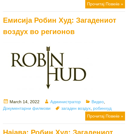
Прочитај Повеќе »
Емисија Робин Худ: Загадениот
воздух во регионов
Posted
Author
Categories
March 14, 2022
Администратор
Видео
,
on
Tags
Документарни филмови
загаден воздух
,
робинхуд
Прочитај Повеќе »
Најава: Робин Худ: Загадениот