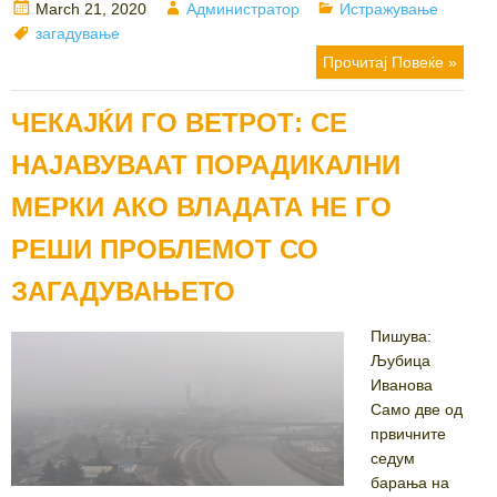
Posted
Author
Categories
March 21, 2020
Администратор
Истражување
on
Tags
загадување
Прочитај Повеќе »
ЧЕКАЈЌИ ГО ВЕТРОТ: СЕ
НАЈАВУВААТ ПОРАДИКАЛНИ
МЕРКИ АКО ВЛАДАТА НЕ ГО
РЕШИ ПРОБЛЕМОТ СО
ЗАГАДУВАЊЕТО
Пишува:
Љубица
Иванова
Само две од
првичните
седум
барања на