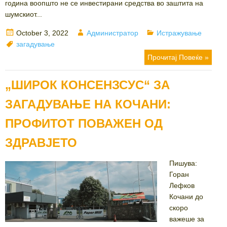
година воопшто не се инвестирани средства во заштита на
шумскиот...
Posted
Author
Categories
October 3, 2022
Администратор
Истражување
on
Tags
загадување
Прочитај Повеќе »
„ШИРОК КОНСЕНЗСУС“ ЗА
ЗАГАДУВАЊЕ НА КОЧАНИ:
ПРОФИТОТ ПОВАЖЕН ОД
ЗДРАВЈЕТО
Пишува:
Горан
Лефков
Кочани до
скоро
важеше за