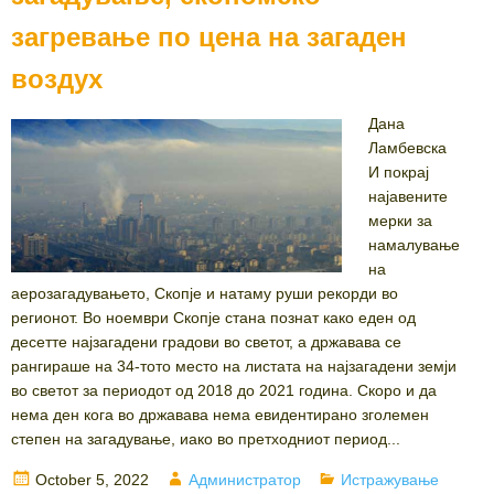
загревање по цена на загаден
воздух
Дана
Ламбевска
И покрај
најавените
мерки за
намалување
на
аерозагадувањето, Скопје и натаму руши рекорди во
регионот. Во ноември Скопје стана познат како еден од
десетте најзагадени градови во светот, а државава се
рангираше на 34-тото место на листата на најзагадени земји
во светот за периодот од 2018 до 2021 година. Скоро и да
нема ден кога во државава нема евидентирано зголемен
степен на загадување, иако во претходниот период...
Posted
Author
Categories
October 5, 2022
Администратор
Истражување