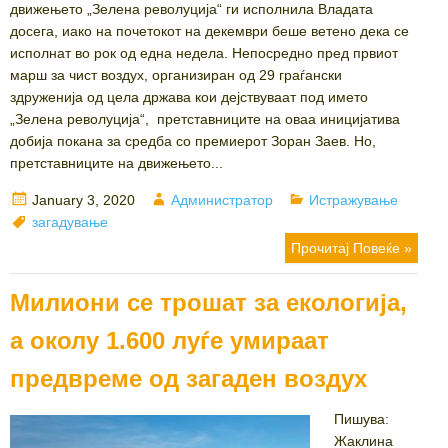
движењето „Зелена револуција“ ги исполнила Владата
досега, иако на почетокот на декември беше ветено дека се
исполнат во рок од една недела. Непосредно пред првиот
марш за чист воздух, организиран од 29 граѓански
здруженија од цела држава кои дејствуваат под името
„Зелена револуција“, претставниците на оваа иницијатива
добија покана за средба со премиерот Зоран Заев. Но,
претставниците на движењето...
Posted
Author
Categories
January 3, 2020
Администратор
Истражување
on
Tags
загадување
Прочитај Повеќе »
Милиони се трошат за екологија,
а околу 1.600 луѓе умираат
предвреме од загаден воздух
Пишува:
Жаклина