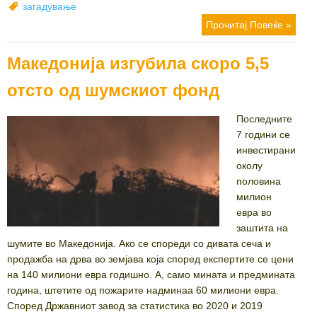
on
Tags
загадување
Прочитај Повеќе »
Mакедонија изгубила скоро 5,5
отсто од шумскиот фонд
Последните
7 години се
инвестирани
околу
половина
милион
евра во
заштита на
шумите во Македонија. Ако се спореди со дивата сеча и
продажба на дрва во земјава која според експертите се цени
на 140 милиони евра годишно. А, само мината и предмината
година, штетите од пожарите надминаа 60 милиони евра.
Според Државниот завод за статистика во 2020 и 2019