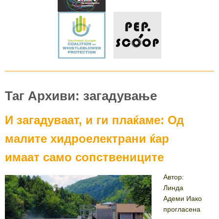
Таг Архиви: загадување
И загадуваат, и ги плаќаме: Од
малите хидроелектрани ќар
имаат само сопствениците
Автор:
Линда
Адеми Иако
прогласена