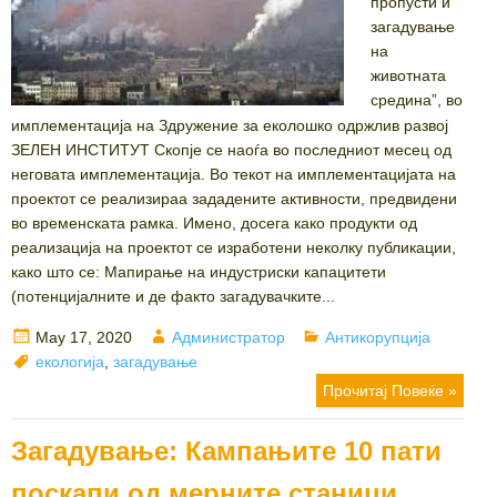
пропусти и
загадување
на
животната
средина”, во
имплементација на Здружение за еколошко одржлив развој
ЗЕЛЕН ИНСТИТУТ Скопје се наоѓа во последниот месец од
неговата имплементација. Во текот на имплементацијата на
проектот се реализираа зададените активности, предвидени
во временската рамка. Имено, досега како продукти од
реализација на проектот се изработени неколку публикации,
како што се: Мапирање на индустриски капацитети
(потенцијалните и де факто загадувачките...
Posted
Author
Categories
May 17, 2020
Администратор
Антикорупција
on
Tags
екологија
,
загадување
Прочитај Повеќе »
Загадување: Кампањите 10 пати
поскапи од мерните станици