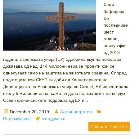
Хаџи-
Зафирова
Во
последниве
шест
години,
почнувајќи
од 2013
година, Европската унија (ЕУ) одобрила вкупна помош за
државава од над 144 милиони евра за проекти кои се
однесуваат само на заштита на животната средина. Според
податоците кои СКУП ги доби од Канцеларијата на
Делегацијата на Европската унија во Скопје, ЕУ инвестирала
околу 5 милиони евра, само во делот за квалитет на воздух.
Освен финансиската поддршка од ЕУ и...
Posted
Author
Categories
December 20, 2019
Администратор
on
Tags
Истражување
загадување
Прочитај Повеќе »