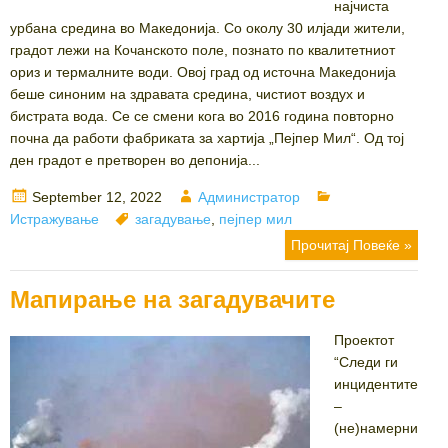
најчиста
урбана средина во Македонија. Со околу 30 илјади жители,
градот лежи на Кочанското поле, познато по квалитетниот
ориз и термалните води. Овој град од источна Македонија
беше синоним на здравата средина, чистиот воздух и
бистрата вода. Се се смени кога во 2016 година повторно
почна да работи фабриката за хартија „Пејпер Мил“. Од тој
ден градот е претворен во депонија...
Posted
Author
Categories
September 12, 2022
Администратор
on
Tags
Истражување
загадување
,
пејпер мил
Прочитај Повеќе »
Мапирање на загадувачите
Проектот
“Следи ги
инцидентите
–
(не)намерни