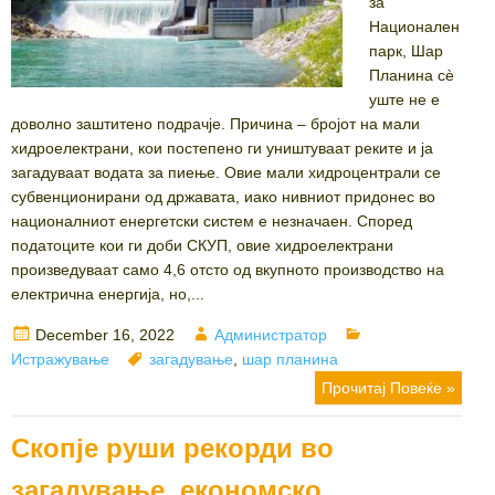
за
Национален
парк, Шар
Планина сè
уште не е
доволно заштитено подрачје. Причина – бројот на мали
хидроелектрани, кои постепено ги уништуваат реките и ја
загадуваат водата за пиење. Овие мали хидроцентрали се
субвенционирани од државата, иако нивниот придонес во
националниот енергетски систем е незначаен. Според
податоците кои ги доби СКУП, овие хидроелектрани
произведуваат само 4,6 отсто од вкупното производство на
електрична енергија, но,...
Posted
Author
Categories
December 16, 2022
Администратор
on
Tags
Истражување
загадување
,
шар планина
Прочитај Повеќе »
Скопје руши рекорди во
загадување, економско