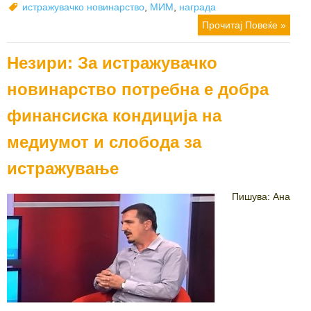
on
Tags
истражувачко новинарство
,
МИМ
,
награда
Прочитај Повеќе »
Незири: За истражувачко
новинарство потребна е добра
финансиска кондиција на
медиумот и слобода за
истражување
Пишува: Ана