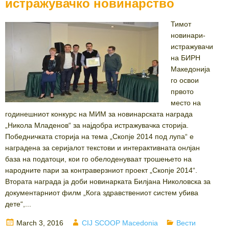
истражувачко новинарство
Тимот
новинари-
истражувачи
на БИРН
Македонија
го освои
првото
место на
годинешниот конкурс на МИМ за новинарската награда
„Никола Младенов“ за најдобра истражувачка сторија.
Победничката сторија на тема „Скопје 2014 под лупа“ е
наградена за серијалот текстови и интерактивната онлјан
база на податоци, кои го обелоденуваат трошењето на
народните пари за контраверзниот проект „Скопје 2014“.
Втората награда ја доби новинарката Билјана Николовска за
документарниот филм „Кога здравствениот систем убива
дете“,...
Posted
Author
Categories
March 3, 2016
CIJ SCOOP Macedonia
Вести