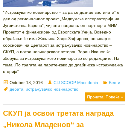
“Истражувачко новинарство – за да се дознае вистината” е
дел од регионалниот проект „Медиумска опсерваторија на
Југоисточна Европа“, чиј што национален партнер е МИМ.
Проектот е финансиран од Европската Унија. Воведно
обраќање ќе има Жаклина Хаџи-Зафирова, новинар и
соосновач на Центарот за истражувачко новинарство –
СКУП, а потоа новинарскиот ветеран Зоран Иванов ќе
зборува за истражувачкото новинарство во редакциите. На
тема „По трагата на парите-како до длабинска истражувачка
сторија“...
Posted
Author
Categories
October 18, 2016
CIJ SCOOP Macedonia
Вести
on
Tags
дебата
,
истражувачко новинарство
Прочитај Повеќе »
СКУП ја освои третата награда
„Никола Младенов“ за