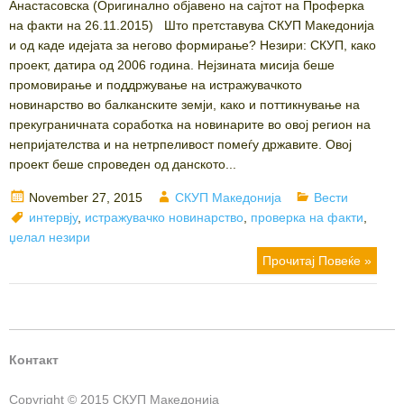
Анастасовска (Оригинално објавено на сајтот на Проферка
на факти на 26.11.2015) Што претставува СКУП Македонија
и од каде идејата за негово формирање? Незири: СКУП, како
проект, датира од 2006 година. Нејзината мисија беше
промовирање и поддржување на истражувачкото
новинарство во балканските земји, како и поттикнување на
прекуграничната соработка на новинарите во овој регион на
непријателства и на нетрпеливост помеѓу државите. Овој
проект беше спроведен од данското...
Posted
Author
Categories
November 27, 2015
СКУП Македонија
Вести
on
Tags
интервју
,
истражувачко новинарство
,
проверка на факти
,
џелал незири
Прочитај Повеќе »
Контакт
Copyright © 2015 СКУП Македонија