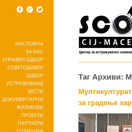
НАСЛОВНА
Skip to content
ЗА НАС
УПРАВЕН ОДБОР
СОВЕТОДАВЕН
ОДБОР
Таг Архиви: 
ИСТРАЖУВАЊЕ
Мултикултурат
ВЕСТИ
ДОКУМЕНТАРНИ
за градење ха
ФИЛМОВИ
ПРОЕКТИ
ПАРТНЕРИ
ГОДИШНИ