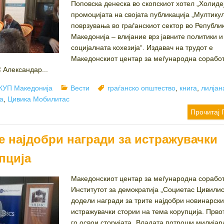
Поповска денеска во скопскиот хотел „Холидеј
промоцијата на својата публикација „Мултику
поврзувања во граѓанскиот сектор во Републи
Македонија – влијание врз јавните политики и
социјалната кохезија“. Издавач на трудот е
Македонскиот центар за меѓународна соработ
 Александар...
uthor
Categories
Tags
КУП Македонија
Вести
граѓанско општество
,
книга
,
лилјан
а
,
Цивика Мобилитас
Прочитај 
е најдобри награди за истражувачки
пција
Македонскиот центар за меѓународна соработ
Институтот за демократија „Социетас Цивилис
додели награди за трите најдобри новинарск
истражувачки стории на тема корупција. Прво
го освои сторијата „Владата потроши милијар