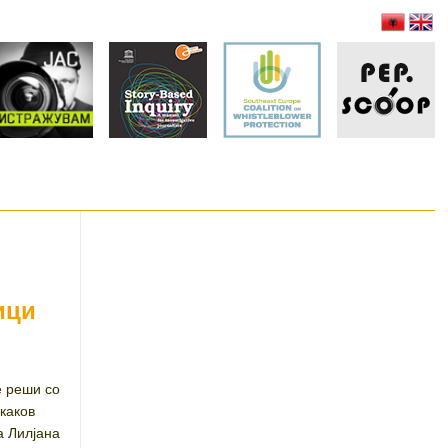
ици
е реши со
 каков
а Лилјана