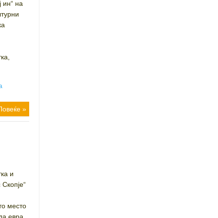
 ин“ на
лтурни
ка
ка,
а
Повеќе »
ка и
 Скопје“
и
то место
да евра