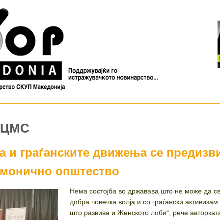
МЦМС
а и граѓанските движења се предизв
рмонично општество
Нема состојба во државава што не може да с
добра човечка волја и со граѓански активизам
што развива и Женското лоби“, рече авторкат