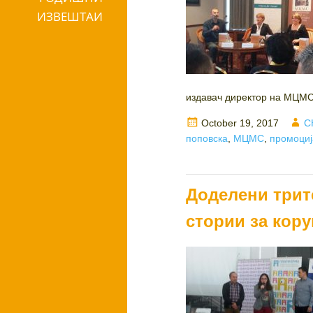
ИЗВЕШТАИ
издавач директор на МЦМС
Posted
A
October 19, 2017
С
on
поповска
,
МЦМС
,
промоциј
Доделени трит
стории за кору