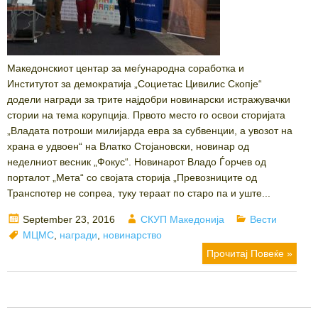
Македонскиот центар за меѓународна соработка и
Институтот за демократија „Социетас Цивилис Скопје“
додели награди за трите најдобри новинарски истражувачки
стории на тема корупција. Првото место го освои сторијата
„Владата потроши милијарда евра за субвенции, а увозот на
храна е удвоен“ на Влатко Стојановски, новинар од
неделниот весник „Фокус“. Новинарот Владо Ѓорчев од
порталот „Мета“ со својата сторија „Превозниците од
Транспотер не сопреа, туку тераат по старо па и уште...
Posted
Author
Categories
September 23, 2016
СКУП Македонија
Вести
on
Tags
МЦМС
,
награди
,
новинарство
Прочитај Повеќе »