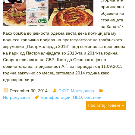
оригинално
објавена на
страницата
на Канал77
Како бомба во јавноста одекна веста дека полицијата му
поднесе кривична пријава на претседателот на граѓанското
здружение „Пастрмалијада 2013“, под сомение за проневера
на пари од Пастрмалијадата во 2013-та и 2014-та година.
Според пријавата на СВР Штип до Основното јавно
обвинителство, „пријавениот А.Ѓ. во периодот од 11.09.2013
година заклучно со месец октомври 2014 година како
одговорно лице,...
Posted
Author
Categories
December 30, 2014
СКУП Македонија
on
Tags
Истражување
манифестации
,
НВО
,
општини
Прочитај Повеќе »