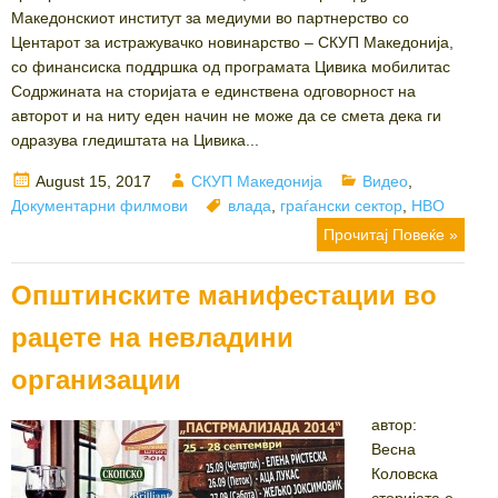
Македонскиот институт за медиуми во партнерство со
Центарот за истражувачко новинарство – СКУП Македонија,
со финансиска поддршка од програмата Цивика мобилитас
Содржината на сторијата е единствена одговорност на
авторот и на ниту еден начин не може да се смета дека ги
одразува гледиштата на Цивика...
Posted
Author
Categories
August 15, 2017
СКУП Македонија
Видео
,
on
Tags
Документарни филмови
влада
,
граѓански сектор
,
НВО
Прочитај Повеќе »
Општинските манифестации во
рацете на невладини
организации
автор:
Весна
Коловска
сторијата е