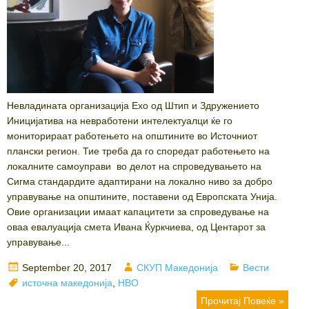
Невладината организација Ехо од Штип и Здружението
Иницијатива на невработени интелектуалци ќе го
мониторираат работењето на општините во Источниот
плански регион. Тие треба да го споредат работењето на
локалните самоуправи во делот на спроведувањето на
Сигма стандардите адаптирани на локално ниво за добро
управување на општините, поставени од Европската Унија.
Овие организации имаат капацитети за спроведување на
оваа евалуација смета Ивана Ќуркчиева, од Центарот за
управување...
Posted
Author
Categories
September 20, 2017
СКУП Македонија
Вести
on
Tags
источна македонија
,
НВО
Прочитај Повеќе »