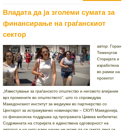
Владата да ја зголеми сумата за
финансирање на граѓанскиот
сектор
автор: Горан
Теменугов
Сторијата е
изработена
во рамки на
проектот
„Известување за граѓанското општество и неговото влијание
врз промените во општеството“, што го спроведува
Македонскиот институт за медиуми во партнерство со
Центарот за истражувачко новинарство – СКУП Македонија,
со финансиска поддршка од програмата Цивика мобилитас
Содржината на сторијата е единствена одговорност на
авторот и на ниту еден начин не може да се смета дека ги