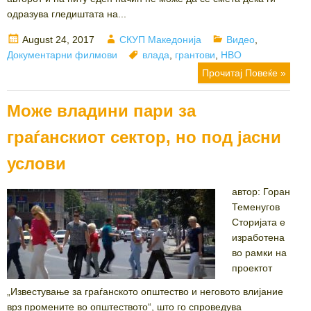
одразува гледиштата на...
Posted
Author
Categories
August 24, 2017
СКУП Македонија
Видео
,
on
Tags
Документарни филмови
влада
,
грантови
,
НВО
Прочитај Повеќе »
Може владини пари за
граѓанскиот сектор, но под јасни
услови
автор: Горан
Теменугов
Сторијата е
изработена
во рамки на
проектот
„Известување за граѓанското општество и неговото влијание
врз промените во општеството“, што го спроведува