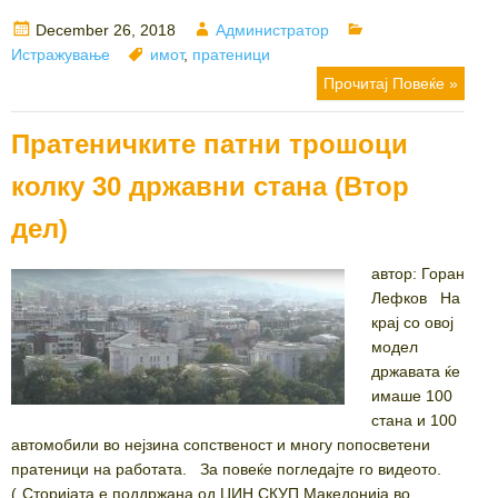
Posted
Author
Categories
December 26, 2018
Администратор
on
Tags
Истражување
имот
,
пратеници
Прочитај Повеќе »
Пратеничките патни трошоци
колку 30 државни стана (Втор
дел)
автор: Горан
Лефков На
крај со овој
модел
државата ќе
имаше 100
стана и 100
автомобили во нејзина сопственост и многу попосветени
пратеници на работата. За повеќе погледајте го видеото.
(„Сторијата е поддржана од ЦИН СКУП Македонија во