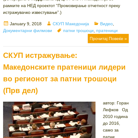
рамките на НЕД проектот “Промовирање отчетност преку
истражувачко известување”.)
Posted
Author
Categories
January 9, 2018
СКУП Македонија
Видео
,
on
Tags
Документарни филмови
патни трошоци
,
пратеници
Прочитај Повеќе »
СКУП истражување:
Македонските пратеници лидери
во регионот за патни трошоци
(Прв дел)
автор: Горан
Лефков Од
2010 година
до 2016,
само за
патни