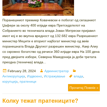
Поранешниот премиер Ковачевски е побогат од сегашниот
Џафери за околу 400 илјади евра Претседателот на
Собранието во техничката влада Јован Митрески пријавил
имот кој е во вкупна вредност од 132.682 евра Разрешениот
министер Меџити е вториот најбогат министер од веќе
поранешната Влада Другиот разрешен министер, Азир Алиу
со скромно богатство од речиси 360 илјади евра На 100 дена
пред двојните избори, Северна Македонија ја доби третата
преодна (техничка) влада...
Posted
Author
Categories
February 28, 2024
Администратор
on
Tags
Антикорупција
,
Издвоено
,
Истражување
влада
,
корупција
,
пратеници
Прочитај Повеќе »
Колку тежат пратениците?