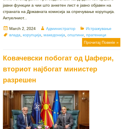
јавни функции а чии што анкетен лист е јавно објавен на
страната на Државната комисија за спречување корупција.
Актуелниот...
Posted
Author
Categories
March 2, 2024
Администратор
Истражување
on
Tags
влада
,
корупција
,
македонија
,
општини
,
пратеници
Прочитај Повеќе »
Ковачевски побогат од Џафери,
вториот најбогат министер
разрешен