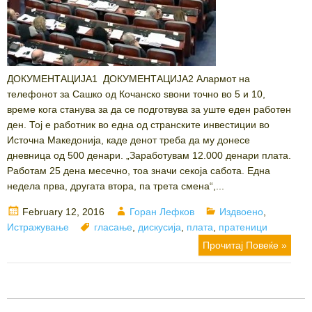
ДОКУМЕНТАЦИЈА1 ДОКУМЕНТАЦИЈА2 Aлармот на
телефонот за Сашко од Кочанско ѕвони точно во 5 и 10,
време кога станува за да се подготвува за уште еден работен
ден. Тој е работник во една од странските инвестиции во
Источна Македонија, каде денот треба да му донесе
дневница од 500 денари. „Заработувам 12.000 денари плата.
Работам 25 дена месечно, тоа значи секоја сабота. Една
недела прва, другата втора, па трета смена“,...
Posted
Author
Categories
February 12, 2016
Горан Лефков
Издвоено
,
on
Tags
Истражување
гласање
,
дискусија
,
плата
,
пратеници
Прочитај Повеќе »