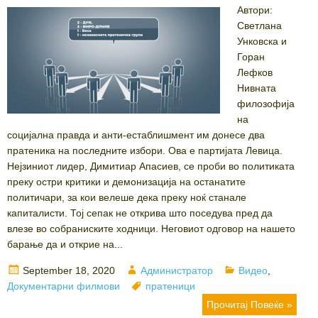
Автори:
Светлана
Унковска и
Горан
Лефков
Нивната
филозофија
на
социјална правда и анти-естаблишмент им донесе два
пратеника на последните избори. Ова е партијата Левица.
Нејзиниот лидер, Димитиар Апасиев, се проби во политиката
преку остри критики и демонизација на останатите
политичари, за кои велеше дека преку ноќ станале
капиталисти. Тој сепак не открива што поседува пред да
влезе во собраниските ходници. Неговиот одговор на нашето
барање да и открие на...
Posted
Author
Categories
September 18, 2020
Администратор
Видео
,
on
Tags
Документарни филмови
пратеници
Прочитај Повеќе »