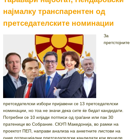
најмалку транспарентен од
претседателските номинации
За
претстојните
претседателски избори пријавени се 13 претседателски
номинации, но тоа не значи дека сите ќе бидат кандидати.
Потребни се 10 илјади потписи од граѓани или пак 30
пратеници во Собрание. СКУП Македонија, во рамки на
проектот ПЕП, направи анализа на анкетните листови на
оние потенцијални претседателски кандидати кои вршеле