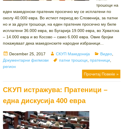
трошоци на
еден македонски пратеник просечно му се исплатени по
околу 40.000 евра. Во истиот период во Словенија, за патни
но и за други трошоци, на еден пратеник просечно му биле
исплатени 36.000 евра, во Бугарија 19.000 евра, во Хрватска
– 14.000 евра и во Косово – само 6.000 евра. Овие бројки
покажуваат дека македонските народни избраници...
Posted
Author
Categories
December 25, 2017
СКУП Македонија
Видео
,
on
Tags
Документарни филмови
патни трошоци
,
пратеници
,
регион
Прочитај Повеќе »
СКУП истражува: Пратеници –
една дискусија 400 евра