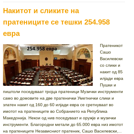
Накитот и сликите на
пратениците се тешки 254.958
евра
Пратеникот
Сашо
Василевски
со слики и
накит од 85
илјади евра
Пушки и
пиштоли поседуваат тројца пратеници Музички инструменти
само во домовите на две пратенички Уметнички слики и
златен накит од 160 до 60 илјади евра се сретнуваат во
имотот на пратениците во Собранието на Република
Македонија. Некои од нив поседуваат и оружје и музички
инструменти. Благородни метали до 65.000 евра низ имотот
на пратениците Независниот пратеник, Сашо Василевски,...