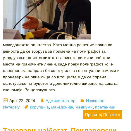
македонското општество. Како можно решение почна во
јавноста да се зборува за примена на полиграфот за
утврдување на интегритетот за високо ризични работни
места на граничните линии, каде преку полиграфот кој е
електронска направа би се открило за евентуални измами и
проневери на овие лица со што целта е да се спречи
оштетување на Буџетот и дополнително ширење на сивата
економија. За целокупната...
Posted
Author
Categories
April 22, 2024
Администратор
Издвоено
,
on
Tags
Интервју
корупција
,
македонија
,
медиуми
,
пратеници
Прочитај Повеќе »
Таравари најбогат, Пендаровски