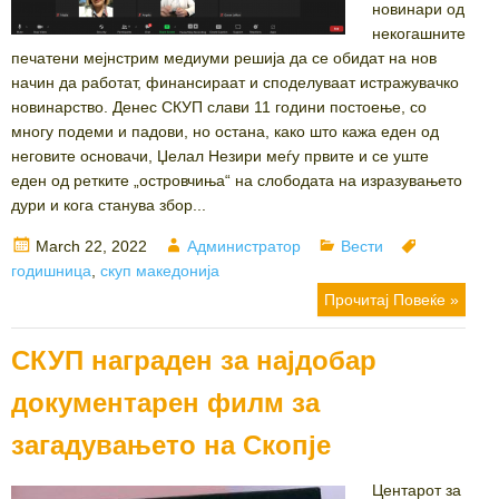
новинари од
некогашните
печатени мејнстрим медиуми решија да се обидат на нов
начин да работат, финансираат и споделуваат истражувачко
новинарство. Денес СКУП слави 11 години постоење, со
многу подеми и падови, но остана, како што кажа еден од
неговите основачи, Џелал Незири меѓу првите и се уште
еден од ретките „островчиња“ на слободата на изразувањето
дури и кога станува збор...
Posted
Author
Categories
Tags
March 22, 2022
Администратор
Вести
on
годишница
,
скуп македонија
Прочитај Повеќе »
СКУП награден за најдобар
документарен филм за
загадувањето на Скопје
Центарот за