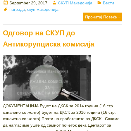
Posted
Author
Categories
September 29, 2017
СКУП Македонија
Вести
on
Tags
награда
,
скуп македонија
Прочитај Повеќе »
Одговор на СКУП до
Антикорупциска комисија
ДОКУМЕНТАЦИЈА Буџет на ДКСК за 2014 година (16 стр.
означено со жолто) Буџет на ДКСК за 2016 година (16 стр.
означено со жолто) Плати на вработените во ДКСК Сакаме
да нагласиме уште од самиот почеток дека Центарот за