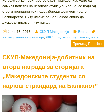
истражувачко новинарство СКУП-Македонија, уште од
самиот почеток на неговото функционирање, се води од
строги принципи кои подразбираат документирано
новинарство. Ниту имаме за цел некого лично да
дискредитираме, ниту пак да...
Posted
Author
Categories
Tags
June 13, 2016
СКУП Македонија
Вести
on
антикорупциска комисија
,
ДКСК
,
одговор
,
скуп македонија
Прочитај Повеќе »
СКУП-Македонија-добитник на
втора награда за сторијата
,,Македонските студенти со
најлош страндард на Балканот”