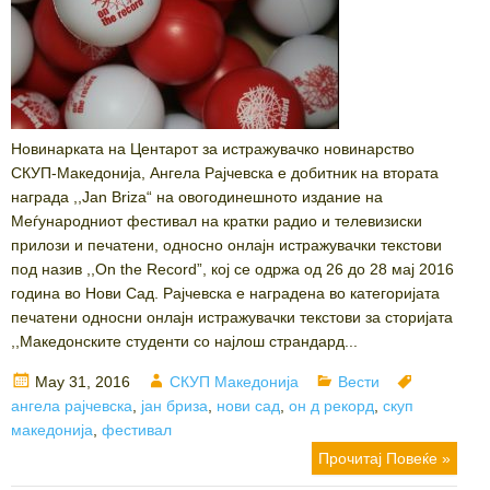
Новинарката на Центарот за истражувачко новинарство
СКУП-Македонија, Ангела Рајчевска е добитник на втората
награда ,,Jan Briza“ на овогодинешното издание на
Меѓународниот фестивал на кратки радио и телевизиски
прилози и печатени, односно онлајн истражувачки текстови
под назив ,,On the Record”, кој се одржа од 26 до 28 мај 2016
година во Нови Сад. Рајчевска е наградена во категоријата
печатени односни онлајн истражувачки текстови за сторијата
,,Македонските студенти со најлош страндард...
Posted
Author
Categories
Tags
May 31, 2016
СКУП Македонија
Вести
on
ангела рајчевска
,
јан бриза
,
нови сад
,
он д рекорд
,
скуп
македонија
,
фестивал
Прочитај Повеќе »