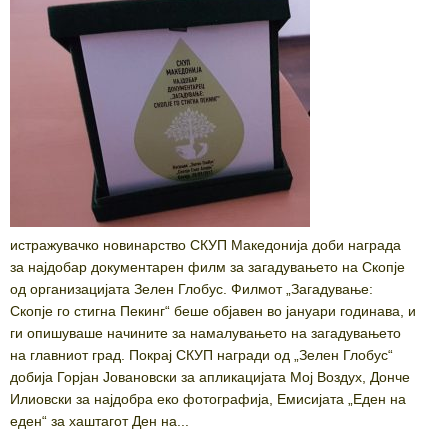
истражувачко новинарство СКУП Македонија доби награда
за најдобар документарен филм за загадувањето на Скопје
од организацијата Зелен Глобус. Филмот „Загадување:
Скопје го стигна Пекинг“ беше објавен во јануари годинава, и
ги опишуваше начините за намалувањето на загадувањето
на главниот град. Покрај СКУП награди од „Зелен Глобус“
добија Горјан Јовановски за апликацијата Мој Воздух, Донче
Илиовски за најдобра еко фотографија, Емисијата „Еден на
еден“ за хаштагот Ден на...