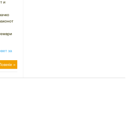
т и
вачко
законот
н
птември
овет за
Повеќе »