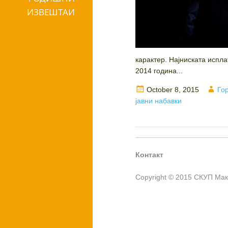
ИЗВЕШТАИ
карактер. Најниската испл
2014 година...
Posted
Aut
October 8, 2015
Го
on
јавни набавки
Контакт
Copyright © 2015 СКУП Ма