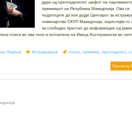
дури од претседателот, шефот на парламенто
премиерот на Република Македонија. Ова се
податоците до кои дојде Центарот за истражу
новинарство СКУП Македонија, користејќи го 
за слободен пристап до информации од јаве
атена плата во ова тело е исплатена на Ивица Костојчиноски во се
hor
Categories
Tags
ран Лефков
Истражување
плати
,
премиер
,
претседател
,
с
Прочитај 
кедонија