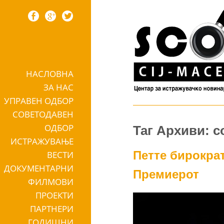
НАСЛОВНА
Skip to content
ЗА НАС
УПРАВЕН ОДБОР
СОВЕТОДАВЕН
ОДБОР
Таг Архиви: с
ИСТРАЖУВАЊЕ
Петте бирократ
ВЕСТИ
ДОКУМЕНТАРНИ
Премиерот
ФИЛМОВИ
ПРОЕКТИ
ПАРТНЕРИ
ГОДИШНИ