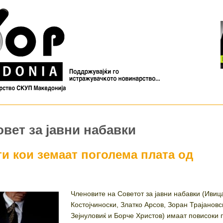
овет за јавни набавки
и кои земаат поголема плата од
Членовите на Советот за јавни набавки (Ивиц
Костојчиноски, Златко Арсов, Зоран Трајановс
Зејнуловиќ и Борче Христов) имаат повисоки 