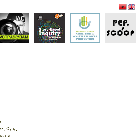
а
ки, Суад
плати