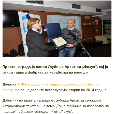
Првата награда ја освои Љубиша Арсиќ од „Фокус“, кој ја
откри тајната фабрика за изработка на пасоши
Денеска
МИМ ги додели наградите од конкурсот „Никола
Младенов“
за најдобрите истражувачки стории во 2014 година.
Добитник на првата награда е Љубиша Арсиќ за серијалот
истражувачки текстови на тема „Тајна фабрика за изработка на
пасоши“, објавени во неделникот „Фокус“.