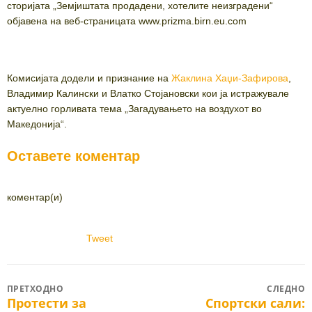
сторијата „Земјиштата продадени, хотелите неизградени“
објавена на веб-страницата www.prizma.birn.eu.com
Комисијата додели и признание на
Жаклина Хаџи-Зафирова
,
Владимир Калински и Влатко Стојановски кои ја истражувале
актуелно горливата тема „Загадувањето на воздухот во
Македонија“.
Оставете коментар
коментар(и)
Tweet
Post
ПРЕТХОДНО
СЛЕДНО
Протести за
Спортски сали:
Previous
Next