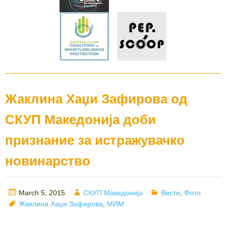
Жаклина Хаџи Зафирова од
СКУП Македонија доби
признание за истражувачко
новинарство
Posted
Author
Categories
March 5, 2015
СКУП Македонија
Вести
,
Фото
on
Tags
Жаклина Хаџи Зафирова
,
МИМ