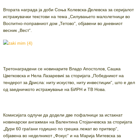
Втората награда ја доби Соња Колевска-Делевска за серијалот
истражувачки текстови на тема „Силувањето малолетници во
Воспитно-поправниот дом „Тетово“, објавени во дневниот
весник „Вест“.
Третонаградени се новинарите Владо Апостолов, Сашка
Цветковска и Нела Лазаревиќ за сторијата „Победникот на
тендерот за Дрисла: ниту искуство, ниту инвестиции“, што е дел
од заедничкото истражување на БИРН и ТВ Нова.
Комисијата одлучи да додели две пофалници за истакнат
новинарски ангажман на Валентина Стојанчевска за сторијата
„Дури 60 граѓани годишно по грешка лежат во притвор“,
објавена во неделникот „Фокус“ и на Марија Митевска за