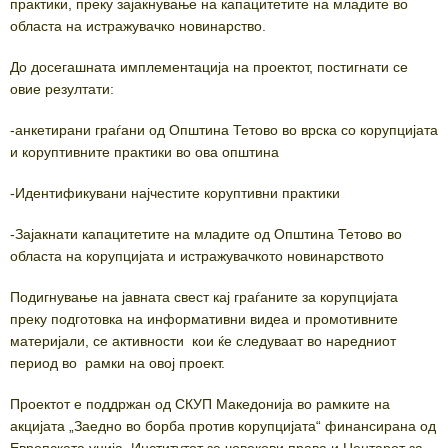
практики, преку зајакнување на капацитетите на младите во
областа на истражувачко новинарство.
До досегашната имплементација на проектот, постигнати се
овие резултати:
-анкетирани граѓани од Општина Тетово во врска со корупцијата
и коруптивните практики во ова општина
-Идентификувани најчестите коруптивни практики
-Зајакнати капацитетите на младите од Општина Тетово во
областа на корупцијата и истражувачкото новинарството
Подигнување на јавната свест кај граѓаните за корупцијата
преку подготовка на информативни видеа и промотивните
материјали, се активности кои ќе следуваат во наредниот
период во рамки на овој проект.
Проектот е поддржан од СКУП Македонија во рамките на
акцијата „Заедно во борба против корупцијата“ финансирана од