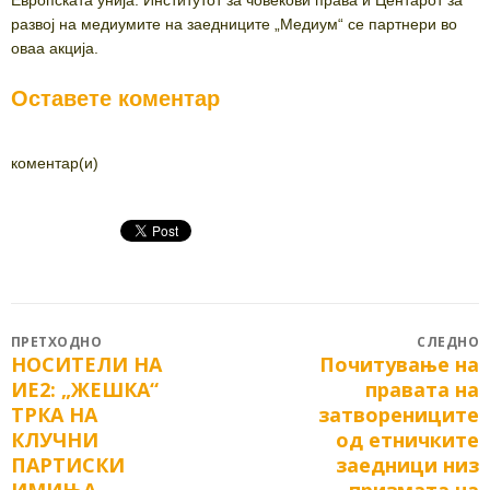
Европската унија. Институтот за човекови права и Центарот за
развој на медиумите на заедниците „Медиум“ се партнери во
оваа акција.
Оставете коментар
коментар(и)
Post
ПРЕТХОДНО
СЛЕДНО
НОСИТЕЛИ НА
Почитување на
Previous
Next
navigation
ИЕ2: „ЖЕШКА“
правата на
post:
post:
ТРКА НА
затворениците
КЛУЧНИ
од етничките
ПАРТИСКИ
заедници низ