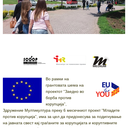
Во рамки на
грантовата шема на
проектот “Заедно во
борба против
корупција”,
Здружение Мултикултура преку 6 месечниот проект “Младите
против корупција”, има за цел да придонесува за подигнување
на јавната свест кај граѓаните за корупцијата и коруптивните