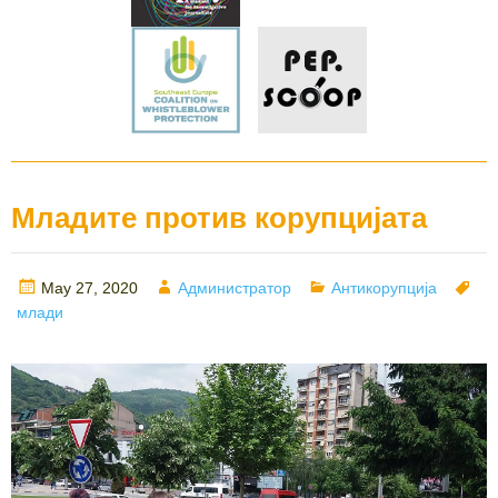
Младите против корупцијата
Posted
Author
Categories
Ta
May 27, 2020
Администратор
Антикорупција
on
млади