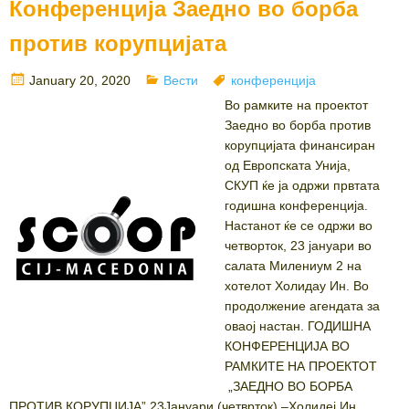
Конференција Заедно во борба
против корупцијата
Posted
Categories
Tags
January 20, 2020
Вести
конференција
on
Во рамките на проектот
Заедно во борба против
корупцијата финансиран
од Европската Унија,
СКУП ќе ја одржи првтата
годишна конференција.
Настанот ќе се одржи во
четворток, 23 јануари во
салата Милениум 2 на
хотелот Холидау Ин. Во
продолжение агендата за
оваој настан. ГОДИШНА
КОНФЕРЕНЦИЈА ВО
РАМКИТЕ НА ПРОЕКТОТ
„ЗАЕДНО ВО БОРБА
ПРОТИВ КОРУПЦИЈА” 23Јануари (четврток) –Холидеј Ин