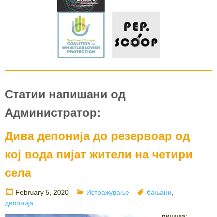
Статии напишани од
Администратор:
Дива депонија до резервоар од
кој вода пијат жители на четири
села
Posted
Categories
Tags
February 5, 2020
Истражување
бањани
,
on
депонија
пишува: