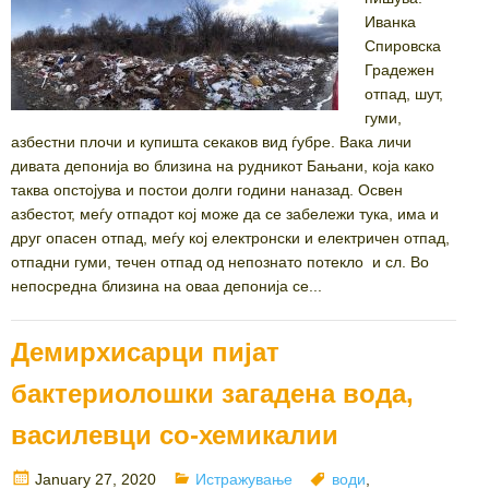
Иванка
Спировска
Градежен
отпад, шут,
гуми,
азбестни плочи и купишта секаков вид ѓубре. Вака личи
дивата депонија во близина на рудникот Бањани, која како
таква опстојува и постои долги години наназад. Освен
азбестот, меѓу отпадот кој може да се забележи тука, има и
друг опасен отпад, меѓу кој електронски и електричен отпад,
отпадни гуми, течен отпад од непознато потекло и сл. Во
непосредна близина на оваа депонија се...
Демирхисарци пијат
бактериолошки загадена вода,
василевци со-хемикалии
Posted
Categories
Tags
January 27, 2020
Истражување
води
,