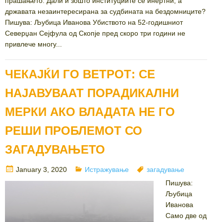
прашањето: Дали и зошто институциите се инертни, а
државата незаинтересирана за судбината на бездомниците?
Пишува: Љубица Иванова Убиството на 52-годишниот
Северџан Сејфула од Скопје пред скоро три години не
привлече многу...
ЧЕКАЈЌИ ГО ВЕТРОТ: СЕ
НАЈАВУВААТ ПОРАДИКАЛНИ
МЕРКИ АКО ВЛАДАТА НЕ ГО
РЕШИ ПРОБЛЕМОТ СО
ЗАГАДУВАЊЕТО
Posted
Categories
Tags
January 3, 2020
Истражување
загадување
on
Пишува:
Љубица
Иванова
Само две од