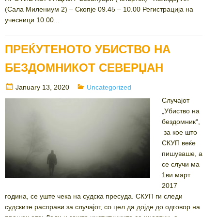
(Сала Милениум 2) – Скопје 09.45 – 10.00 Регистрација на
учесници 10.00...
ПРЕЌУТЕНОТО УБИСТВО НА
БЕЗДОМНИКОТ СЕВЕРЏАН
Posted
Categories
January 13, 2020
Uncategorized
on
Случајот
„Убиство на
бездомник“,
за кое што
СКУП веќе
пишуваше, а
се случи ма
1ви март
2017
година, се уште чека на судска пресуда. СКУП ги следи
судските расправи за случајот, со цел да дојде до одговор на