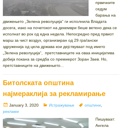
првичните
седум
барања на
движењето „Зелена револуција“ ги исполнила Владата
досега, иако на почетокот на декември беше ветено дека се
исполнат во рок од една недела. Непосредно пред првиот
марш за чист воздух, организиран од 29 граѓански
здруженија од цела држава кои дејствуваат под името
„Зелена револуција“, претставниците на оваа иницијатива
добија покана за средба со премиерот Зоран Заев. Но,
претставниците на движењето...
Битолската општина
најмераклија за рекламирање
Posted
Categories
Tags
January 3, 2020
Истражување
општини
,
on
реклами
Пишуваат:
Ангела