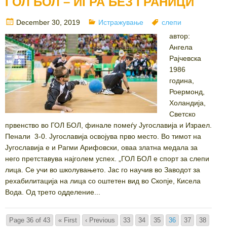
ГОЛ БОЛ – ИГРА БЕЗ ГРАНИЦИ
Posted
Categories
Tags
December 30, 2019
Истражување
слепи
on
автор:
Ангела
Рајчевска
1986
година,
Роермонд,
Холандија,
Светско
првенство во ГОЛ БОЛ, финале помеѓу Југославија и Израел.
Пенали 3-0. Југославија освојува прво место. Во тимот на
Југославија е и Рагми Арифовски, оваа златна медала за
него претставува најголем успех. „ГОЛ БОЛ е спорт за слепи
лица. Се учи во школувањето. Јас го научив во Заводот за
рехабилитација на лица со оштетен вид во Скопје, Кисела
Вода. Од трето одделение...
Page 36 of 43
« First
‹ Previous
33
34
35
36
37
38