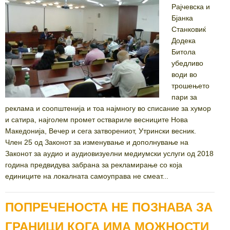
Рајчевска и
Бјанка
Станковиќ
Додека
Битола
убедливо
води во
трошењето
пари за
реклама и соопштенија и тоа најмногу во списание за хумор
и сатира, најголем промет оствариле весниците Нова
Македонија, Вечер и сега затворениот, Утрински весник.
Член 25 од Законот за изменување и дополнување на
Законот за аудио и аудиовизуелни медиумски услуги од 2018
година предвидува забрана за рекламирање со која
единиците на локалната самоуправа не смеат...
ПОПРЕЧЕНОСТА НЕ ПОЗНАВА ЗА
ГРАНИЦИ КОГА ИМА МОЖНОСТИ