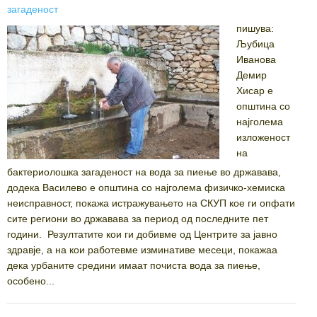
on
загаденост
пишува:
Љубица
Иванова
Демир
Хисар е
општина со
најголема
изложеност
на
бактериолошка загаденост на вода за пиење во државава,
додека Василево е општина со најголема физичко-хемиска
неисправност, покажа истражувањето на СКУП кое ги опфати
сите региони во државава за период од последните пет
години. Резултатите кои ги добивме од Центрите за јавно
здравје, а на кои работевме изминативе месеци, покажаа
дека урбаните средини имаат почиста вода за пиење,
особено...