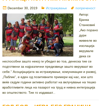
Posted
Categories
Tags
December 30, 2019
Истражување
попреченост
on
Автор:
Бјанка
Станковиќ
„Ако порано
дури
живееле во
изолација
верувале
дека се
неспособни зашто некој ги убедил во тоа, денеска тие се
подготвени за најразлични предизвици зашто веруваат во
себе.“ Асоцијацијата за истражување, комуникации и развој,
„Паблик“, е еден од позитивните примери кај нас, кои што
веќе седум години активно работат на вклучување на тешко
вработливите лица на пазарот на труд и нивна интеграција
во општеството. Тие го издаваат...