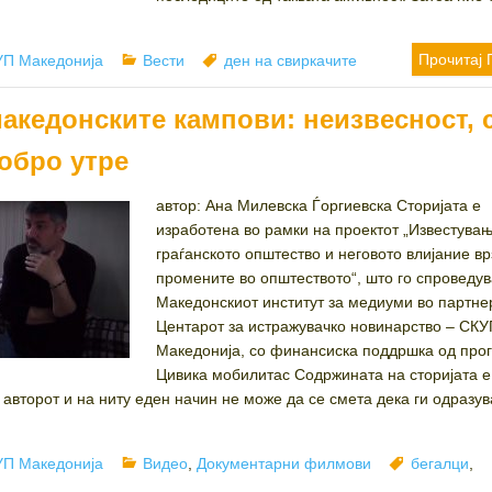
hor
Categories
Tags
Прочитај 
П Македонија
Вести
ден на свиркачите
македонските кампови: неизвесност, 
добро утре
автор: Ана Милевска Ѓоргиевска Сторијата е
изработена во рамки на проектот „Известувањ
граѓанското општество и неговото влијание вр
промените во општеството“, што го спроведув
Македонскиот институт за медиуми во партне
Центарот за истражувачко новинарство – СКУ
Македонија, со финансиска поддршка од про
Цивика мобилитас Содржината на сторијата е
авторот и на ниту еден начин не може да се смета дека ги одразув
hor
Categories
Tags
П Македонија
Видео
,
Документарни филмови
бегалци
,