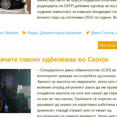
Министерството за труд и социјална политика
редакцијата на СКУП добивме одговор во кој 
содржан извештајот за извршен вондреден по
возниот парк од септември 2016-та година. Во
hor
Categories
Tags
ан Лефков
Видео
,
Документарни филмови
Диме Спасов
,
Прочитај 
ачите гласно одбележан во Скопје
– Специјалното јавно обвинителство (СЈО) во
континуитет укажува на потребата од носење
Законот за заштита на свиркачите, затоа што 
можеме според актуелниот закон да им пруж
соодветна заштита на сите кои сакаат да сор
со нас во таа насока. Граѓаните сѐ поретко се
решаваат да укажат на коруптивно работење 
криминал, поради стравот што го имаат од
последиците од таквата активност. Затоа ние 