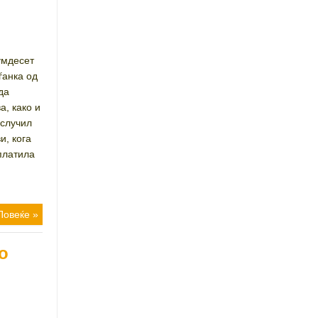
уредник
умдесет
ѓанка од
да
а, како и
 случил
и, кога
 платила
Повеќе »
о