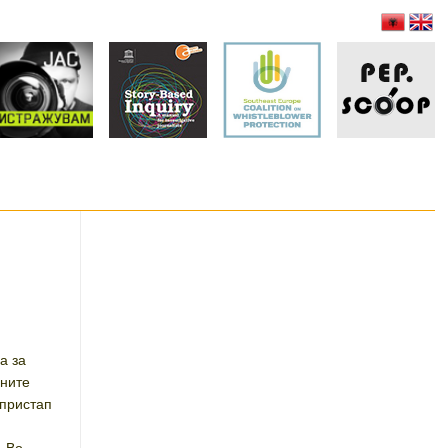
,
а за
ените
 пристап