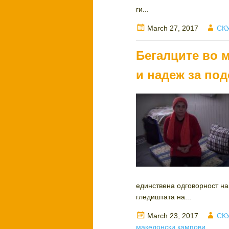
ги...
Posted
Aut
March 27, 2017
СКУ
on
Бегалците во 
и надеж за по
единствена одговорност на 
гледиштата на...
Posted
Aut
March 23, 2017
СКУ
on
македонски кампови