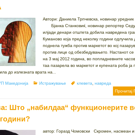
А
Автори: Даниела Трпчевска, новинар 
Бјанка Станковиќ, новинар репортер Сед
илјади денари отштета добила навредена гра
Куманово која пред неколку години одлучила 
поднела тужба против маркетот во кој пазарув
против лице од обезбедувањето. Настанот се
на 3 мај 2012 година, во попладневните часов
таа пазарела во маркетот и купената роба ја
ила до излезната врата на...
hor
Categories
Tags
П Македонија
Истражување
клевета
,
навреда
Прочитај 
а: Што „набилдаа“ функционерите в
 години?
автор: Горазд Чомовски Скромен, насмеан и