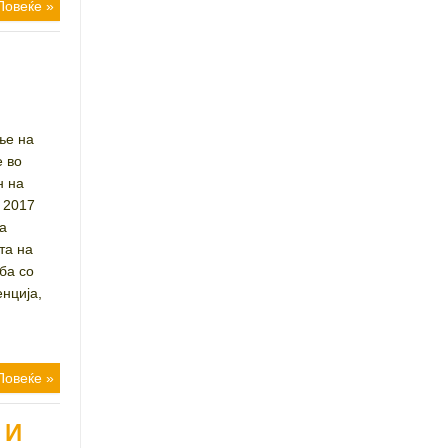
Повеќе »
ње на
е во
н на
т 2017
на
та на
ба со
енција,
Повеќе »
 И