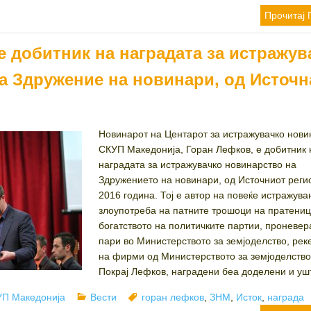
Прочитај 
е добитник на наградата за истражув
а Здружение на новинари, од Источн
Новинарот на Центарот за истражувачко нови
СКУП Македонија, Горан Лефков, е добитник 
наградата за истражувачко новинарство на
Здружението на новинари, од Источниот реги
2016 година. Тој е автор на повеќе истражува
злоупотреба на патните трошоци на пратениц
богатството на политичките партии, проневер
пари во Министерството за земјоделство, ре
на фирми од Министерството за земјоделство 
Покрај Лефков, наградени беа доделени и ушт
hor
Categories
Tags
П Македонија
Вести
горан лефков
,
ЗНМ
,
Исток
,
награда