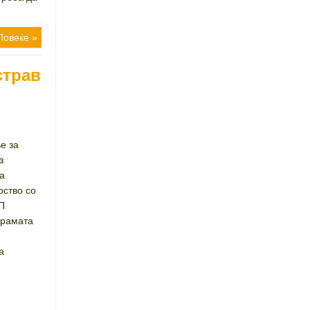
Повеќе »
страв
е за
з
а
рство со
П
грамата
а