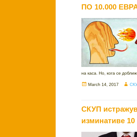
ПО 10.000 ЕВР
на каса. Но, кога се доближ
Posted
Aut
March 14, 2017
СКУ
on
СКУП истражув
изминативе 10