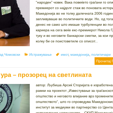
“народен” човек. Вака повеќето граѓани го о
премиерот со најдолг стаж во поновата истор
Македонија во не толку далечната 2006 годин
запливуваше во политичките води. Но, од тог
денес не само што имаше турбуленции во по
кариера на сега веќе екс-премиерот Никола Г
туку и во неговите банкарски сметки, за кои 
колку би се поистоветиле со описот...
or
Categories
Tags
зд Чомовски
Истражување
имот
,
македонија
,
политичари
Прочитај 
ура – прозорец на светлината
автор: Љубиша Арсиќ Сторијата е изработена
рамки на проектот „Известување за граѓанско
општество и неговото влијание врз промените
општеството“, што го спроведува Македонски
институт за медиуми во партнерство со Цента
истражувачко новинарство – СКУП Македонија