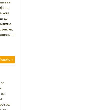
пишуваа
ија на
а кога
аш до
литичка
руевски,
прашање е
Повеќе »
 во
то
 во
от
рот за
, со