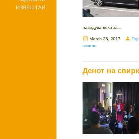
ИЗВЕШТАИ
наведува дека за...
Posted
Aut
March 28, 2017
Гор
on
возила
Денот на свирк