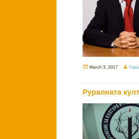
Posted
Auth
March 3, 2017
Гора
on
Руралната култ