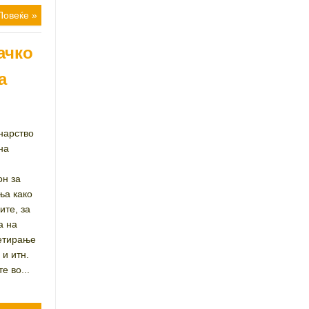
Повеќе »
ачко
а
нарство
на
он за
ња како
ите, за
а на
кетирање
и итн.
е во...