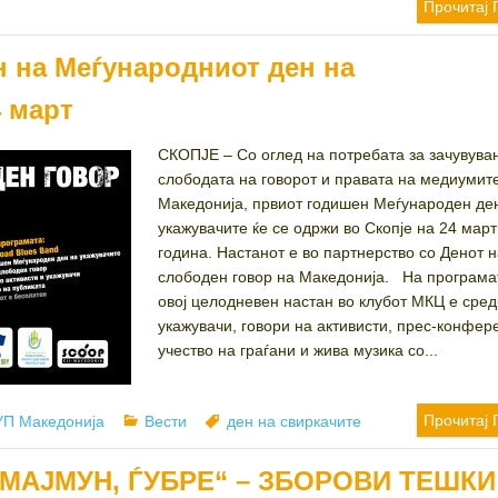
Прочитај 
н на Меѓународниот ден на
4 март
СКОПЈЕ – Со оглед на потребата за зачувува
слободата на говорот и правата на медиумит
Македонија, првиот годишен Меѓународен де
укажувачите ќе се одржи во Скопје на 24 мар
година. Настанот е во партнерство со Денот 
слободен говор на Македонија. На програма
овој целодневен настан во клубот МКЦ е сред
укажувачи, говори на активисти, прес-конфер
учество на граѓани и жива музика со...
hor
Categories
Tags
Прочитај 
П Македонија
Вести
ден на свиркачите
 МАЈМУН, ЃУБРЕ“ – ЗБОРОВИ ТЕШКИ