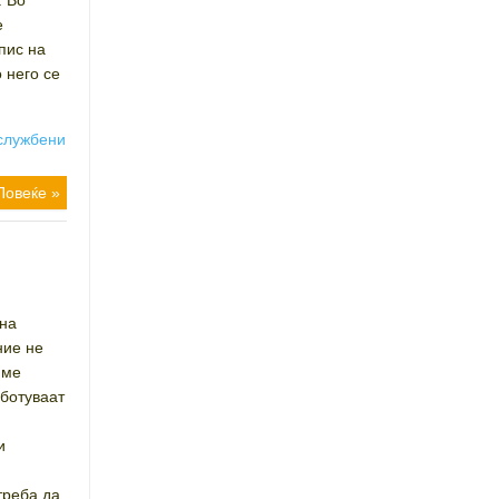
. Во
е
пис на
 него се
службени
Повеќе »
 на
ние не
име
аботуваат
и
треба да