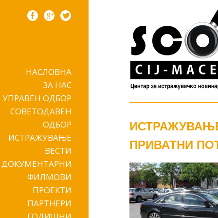
НАСЛОВНА
Skip to content
ЗА НАС
УПРАВЕН ОДБОР
СОВЕТОДАВЕН
ОДБОР
ИСТРАЖУВАЊЕ
ИСТРАЖУВАЊЕ
ПРИВАТНИ ПО
ВЕСТИ
ДОКУМЕНТАРНИ
ФИЛМОВИ
ПРОЕКТИ
ПАРТНЕРИ
ГОДИШНИ