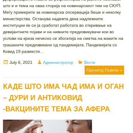
што е и тема на оваа сторија на новинарскиот тим на СКУП.
Меѓу примерите за новинарска опсервација беше и неколку
министерства. Останува надежта дека надлежните
институции ќе си ја сработат работата во откривање на
девијантните појави и на нивните предизвикувачи кои во
услови на криза нечесно се збогатија на сметка на маките на
грашаните предизвикани од пандемијата. Пандемијата со
Ковид 19 размести...
Posted
Author
Categories
July 6, 2021
Администратор
Вести
on
Прочитај Повеќе »
КАДЕ ШТО ИМА ЧАД ИМА И ОГАН
– ДУРИ И АНТИКОВИД
-ВАКЦИНИТЕ ТЕМА ЗА АФЕРА