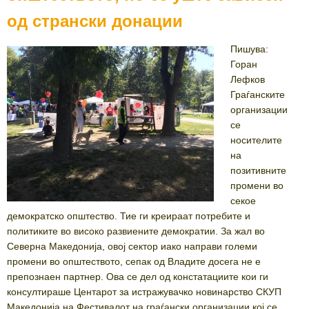
од странски донации
Пишува:
Горан
Лефков
Граѓанските
организации
се
носителите
на
позитивните
промени во
секое
демократско општество. Тие ги креираат потребите и
политиките во високо развиените демократии. За жал во
Северна Македонија, овој сектор иако направи големи
промени во општеството, сепак од Владите досега не е
препознаен партнер. Ова се дел од констатациите кои ги
консултираше Центарот за истражувачко новинарство СКУП
Македонија на Фестивалот на граѓански организации кој се