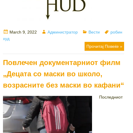
Posted
Author
Categories
Tags
March 9, 2022
Администратор
Вести
робин
on
худ
Прочитај Повеќе »
Повлечен документарниот филм
„Децата со маски во школо,
возрасните без маски во кафани“
Последниот