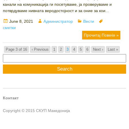
канали на комуникација ги посетуваме, ја проверуваме и
потврдуваме нивната веродостојност и за оние за кои...
Posted
Author
Categories
Tags
June 8, 2021
Администратор
Вести
on
сметки
Прочитај Повеќе »
Page 3 of 16
‹ Previous
1
2
3
4
5
6
Next ›
Last »
Search
for:
Контакт
Copyright © 2015 СКУП Македонија