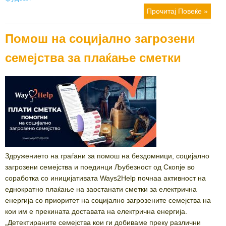
Прочитај Повеќе »
Помош на социјално загрозени
семејства за плаќање сметки
Здружението на граѓани за помош на бездомници, социјално
загрозени семејства и поединци Љубезност од Скопје во
соработка со иницијативата Ways2Help почнаа активност на
еднократно плаќање на заостанати сметки за електрична
енергија со приоритет на социјално загрозените семејства на
кои им е прекината доставата на електрична енергија.
„Детектираните семејства кои ги добиваме преку различни