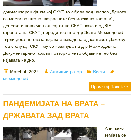
документарен филм кој СКУП го објави под наслов „Децата
со маски во школо, возрасните без маски во кафани“,
денеска е повлечен од сајтот на СКУП, како и од ФБ
страната на СКУП, поради тоа што д-р Злате Мехмедовиќ
тврди дека неговата изјава е извадена од контекст. Доколку
тоа е случај, СКУП му се извинува на д-р Мехмедовиќ.
Документарниот филм повторно ќе го објавиме, но без
изјавата на д-р...
Posted
Author
Categories
Tags
March 4, 2022
Администратор
Вести
on
мехмедовиќ
Прочитај Повеќе »
ПАНДЕМИЈАТА НА ВРАТА –
ДРЖАВАТА ЗАД ВРАТА
Или, како
земјава се