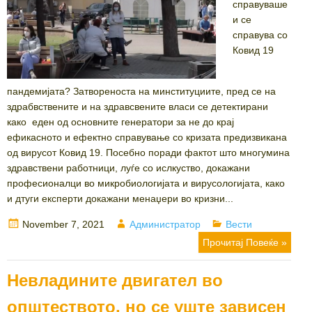
справуваше
и се
справува со
Ковид 19
пандемијата? Затвореноста на минституциите, пред се на
здрабвствените и на здравсвените власи се детектирани
како еден од основните генератори за не до крај
ефикасното и ефектно справување со кризата предизвикана
од вирусот Ковид 19. Посебно поради фактот што многумина
здравствени работници, луѓе со ислкуство, докажани
професионалци во микробиологијата и вирусологијата, како
и дтуги експерти докажани менаџери во кризни...
Posted
Author
Categories
November 7, 2021
Администратор
Вести
on
Прочитај Повеќе »
Невладините двигател во
општеството, но се уште зависен