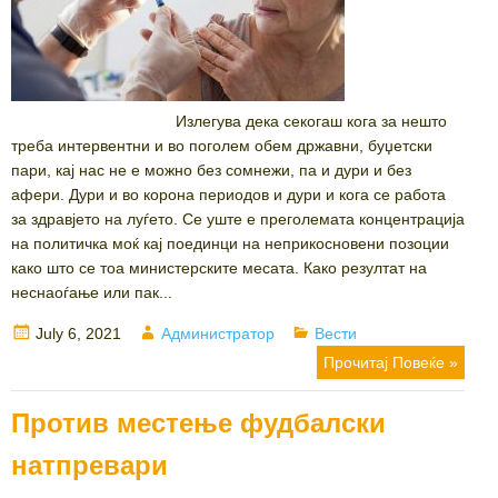
Излегува дека секогаш кога за нешто
треба интервентни и во поголем обем државни, буџетски
пари, кај нас не е можно без сомнежи, па и дури и без
афери. Дури и во корона периодов и дури и кога се работа
за здравјето на луѓето. Се уште е преголемата концентрација
на политичка моќ кај поединци на неприкосновени позоции
како што се тоа министерските месата. Како резултат на
неснаоѓање или пак...
Posted
Author
Categories
July 6, 2021
Администратор
Вести
on
Прочитај Повеќе »
Против местење фудбалски
натпревари