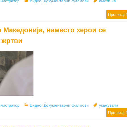
or
Categories
Tags
нистратор
Видео
,
Документарни филмови
имоти на
Прочитај 
 Македонија, наместо херои се
 жртви
or
Categories
Tags
нистратор
Видео
,
Документарни филмови
укажувачи
Прочитај 