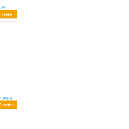
цид
Повеќе »
андард
Повеќе »