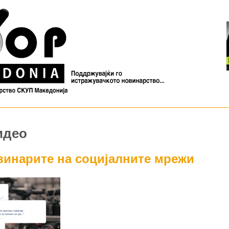
идео
винарите на социјалните мрежи