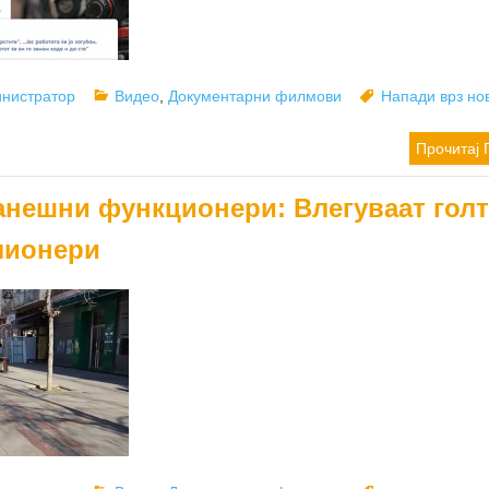
or
Categories
Tags
нистратор
Видео
,
Документарни филмови
Напади врз но
Прочитај 
анешни функционери: Влегуваат голт
лионери