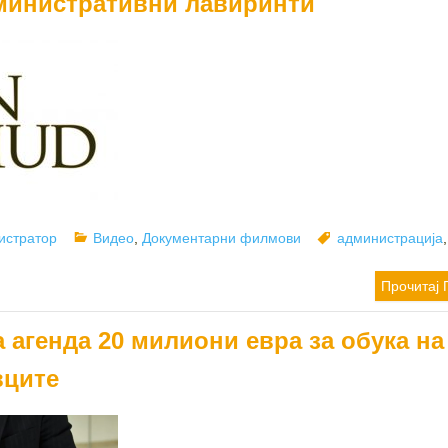
министративни лавиринти
Categories
Tags
истратор
Видео
,
Документарни филмови
администрација
,
Прочитај 
 агенда 20 милиони евра за обука на
вците