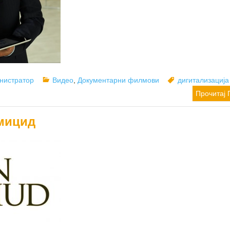
r
Categories
Tags
нистратор
Видео
,
Документарни филмови
дигитализација
Прочитај 
мицид