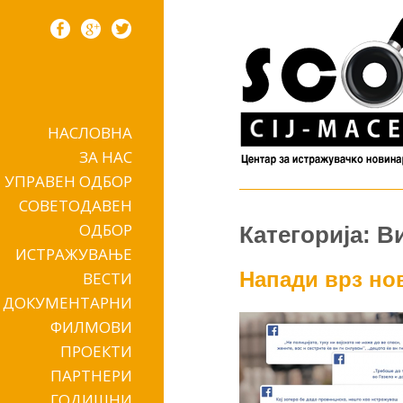
НАСЛОВНА
Skip to content
ЗА НАС
УПРАВЕН ОДБОР
СОВЕТОДАВЕН
ОДБОР
Категорија: В
ИСТРАЖУВАЊЕ
Напади врз но
ВЕСТИ
ДОКУМЕНТАРНИ
ФИЛМОВИ
ПРОЕКТИ
ПАРТНЕРИ
ГОДИШНИ