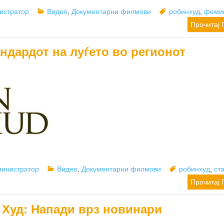
Categories
Tags
истратор
Видео
,
Документарни филмови
робинхуд
,
феми
Прочитај 
ндардот на луѓето во регионот
hor
Categories
Tags
инистратор
Видео
,
Документарни филмови
робинхуд
,
ст
Прочитај 
 Худ: Напади врз новинари