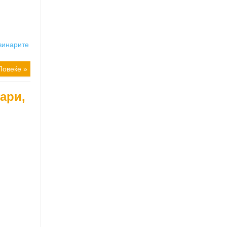
винарите
Повеќе »
ари,