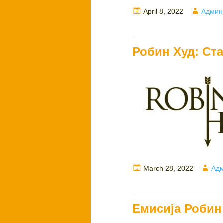
Posted
Author
April 8, 2022
Админ
on
Робин Худ: Ста
Posted
Aut
March 28, 2022
Адм
on
Емисија Робин