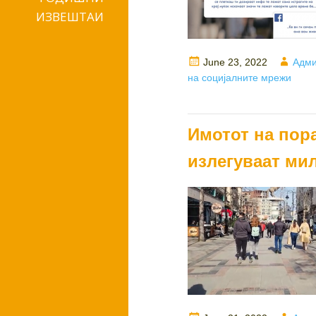
ИЗВЕШТАИ
Posted
Auth
June 23, 2022
Адми
on
на социјалните мрежи
Имотот на пор
излегуваат ми