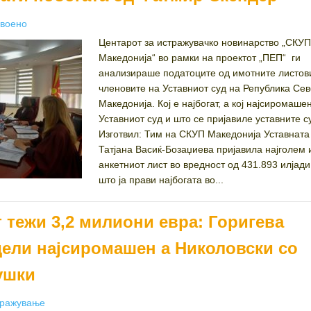
egories
воено
Центарот за истражувачко новинарство „СКУП
Македонија“ во рамки на проектот „ПЕП“ ги
анализираше податоците од имотните листов
членовите на Уставниот суд на Република Се
Македонија. Кој е најбогат, а кој најсиромаше
Уставниот суд и што се пријавиле уставните с
Изготвил: Тим на СКУП Македонија Уставната 
Татјана Васиќ-Бозаџиева пријавила најголем 
анкетниот лист во вредност од 431.893 илјади
што ја прави најбогата во...
 тежи 3,2 милиони евра: Горигева
ндели најсиромашен а Николовски со
ушки
egories
тражување