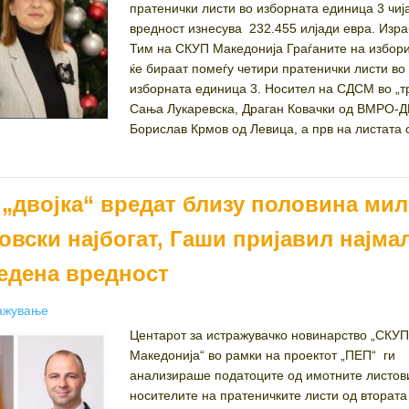
пратенички листи во изборната единица 3 чиј
вредност изнесува 232.455 илјади евра. Изра
Тим на СКУП Македонија Граѓаните на избори
ќе бираат помеѓу четири пратенички листи во
изборната единица 3. Носител на СДСМ во „тр
Сања Лукаревска, Драган Ковачки од ВМРО-
Борислав Крмов од Левица, а прв на листата 
 „двојка“ вредат близу половина ми
вски најбогат, Гаши пријавил најма
ведена вредност
ories
ажување
Центарот за истражувачко новинарство „СКУП
Македонија“ во рамки на проектот „ПЕП“ ги
анализираше податоците од имотните листов
носителите на пратеничките листи од втората