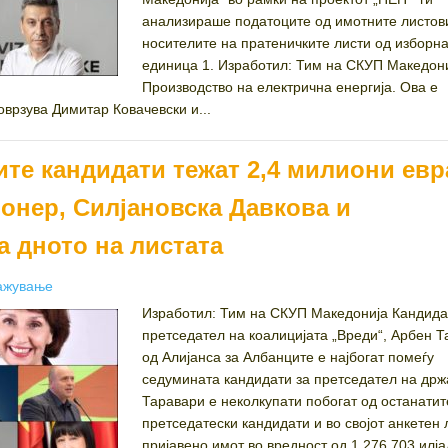
анализираше податоците од имотните листов
носителите на пратеничките листи од изборн
единица 1. Изработил: Тим на СКУП Македон
Производство на електрична енергија. Ова е
поврзува Димитар Ковачевски и...
те кандидати тежат 2,4 милиони евр
онер, Силјановска Давкова и
а дното на листата
ories
ажување
Изработил: Тим на СКУП Македонија Кандида
претседател на коалицијата „Вреди“, Арбен 
од Алијанса за Албанците е најбогат помеѓу
седумината кандидати за претседател на држ
Таравари е неколкупати побогат од останати
претседатески кандидати и во својот анкетен 
пријавено имот во вредност од 1.276.703 илја