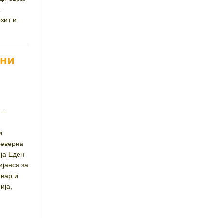
а
зит и
они
 –
и
Северна
ја Еден
ијанса за
ивар и
ија,