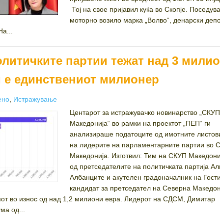
Тој на свое пријавил куќа во Скопје. Поседув
моторно возило марка „Волво“, денарски депо
На...
олитичките партии тежат над 3 мили
и е единствениот милионер
ries
ено
,
Истражување
Центарот за истражувачко новинарство „СКУП
Македонија“ во рамки на проектот „ПЕП“ ги
анализираше податоците од имотните листов
на лидерите на парламентарните партии во 
Македонија. Изготвил: Тим на СКУП Македони
од претседателите на политичката партија Ал
Албанците и акутелен градоначалник на Гост
кандидат за претседател на Северна Македон
от во износ од над 1,2 милиони евра. Лидерот на СДСМ, Димитар
ма од...