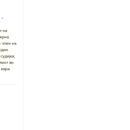
 –
и на
верна
н член на
удии.
судијка,
имот во
 евра