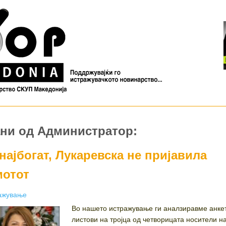
ни од Администратор:
најбогат, Лукаревска не пријавила
мотот
ories
ажување
Во нашето истражување ги аналзиравме анке
листови на тројца од четворицата носители н