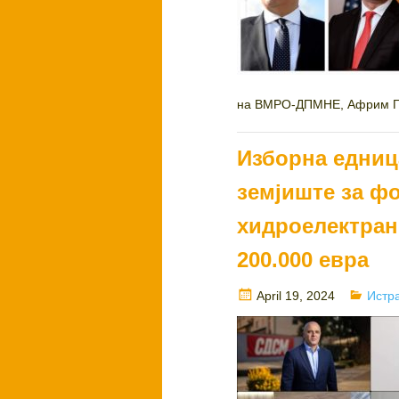
на ВМРО-ДПМНЕ, Африм Га
Изборна едниц
земјиште за ф
хидроелектран
200.000 евра
Posted
Categ
April 19, 2024
Истр
on