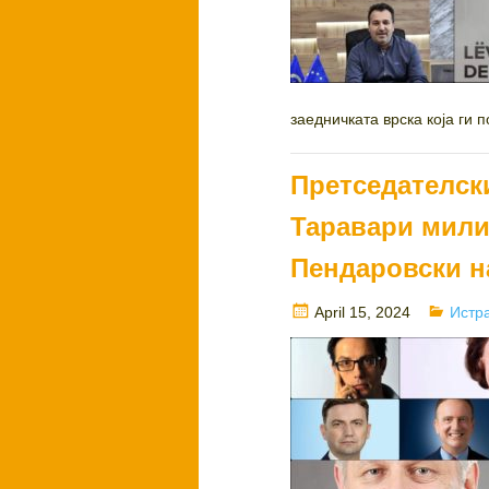
заедничката врска која ги 
Претседателски
Таравари мили
Пендаровски н
Posted
Categ
April 15, 2024
Истр
on