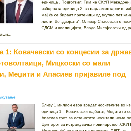
единица . Подготвил: Тим на СКУП Македониј
изборната единица 2, за парламентарните из
мај ќе се бираат пратеници од вкупно пет кан
листи. Во „двојката“, Оливер Спасовски е нос
СДСМ и коалицијата, Владо Мисајловски од р
ши...
а 1: Ковачевски со концесии за држа
отоволтаици, Мицкоски со мали
и, Меџити и Апасиев пријавиле под
ories
ажување
Близу 1 милион евра вредат носителите во и
единица 1 – Ковачевски најбогат, Меџити го с
Апасиев трет, за останатите носители нема п
Центарот за истражувачко новинарство „СКУП
Македонија“ во рамки на проектот „ПЕП“ ги