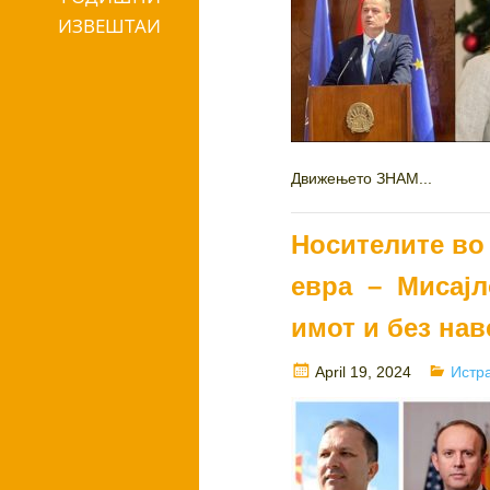
ИЗВЕШТАИ
Движењето ЗНАМ...
Носителите во
евра – Мисајло
имот и без на
Posted
Categ
April 19, 2024
Истр
on