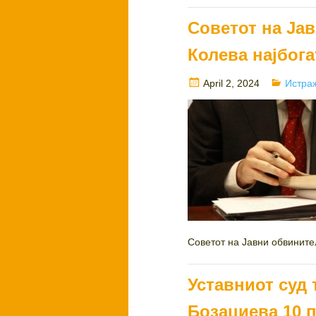
Советот на Ја
Колева најбога
Posted
Catego
April 2, 2024
Истра
on
Советот на Јавни обвините
Уставниот суд 
Бозаџиева 10 