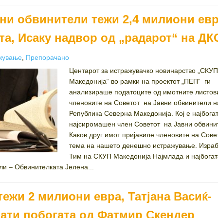
вни обвинители тежи 2,4 милиони евр
та, Исаку надвор од „радарот“ на ДК
ries
жување
,
Препорачано
Центарот за истражувачко новинарство „СКУП
Македонија“ во рамки на проектот „ПЕП“ ги
анализираше податоците од имотните листов
членовите на Советот на Јавни обвинители н
Република Северна Македонија. Кој е најбогат,
најсиромашен член Советот на Јавни обвини
Каков друг имот пријавиле членовите на Сов
тема на нашето денешно истражување. Израб
Тим на СКУП Македонија Најмлада и најбогат
ли – Обвинителката Јелена...
тежи 2 милиони евра, Татјана Васиќ-
пати побогата од Фатмир Скендер