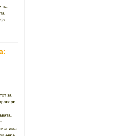
и на
ата
ија
а:
тот за
Таравари
авата.
те
лист има
ди евра.