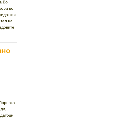
а Во
бори во
дидатски
ител на
едовите
вно
зборната
еди,
одатоци.
 –