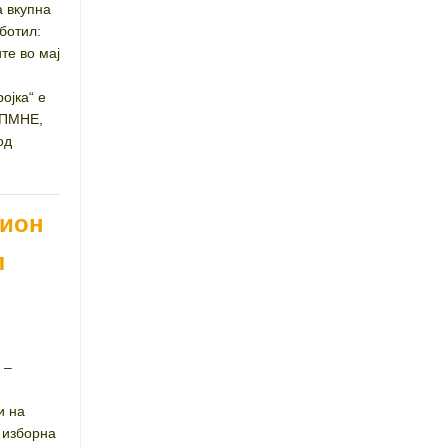
а вкупна
ботил:
те во мај
ојка“ е
ДПМНЕ,
од
лион
л
 –
и на
 изборна