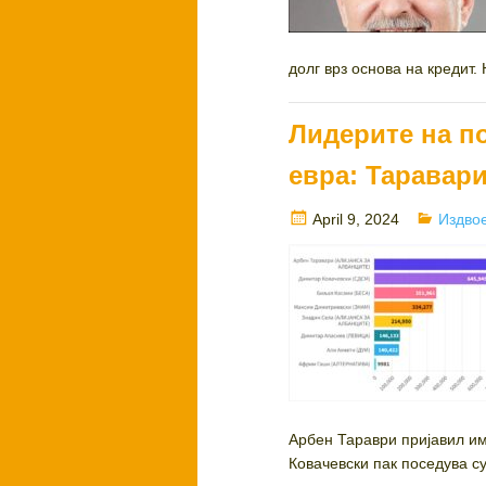
долг врз основа на кредит. 
Лидерите на п
евра: Таравар
Posted
Catego
April 9, 2024
Издво
on
Арбен Тараври пријавил им
Ковачевски пак поседува су