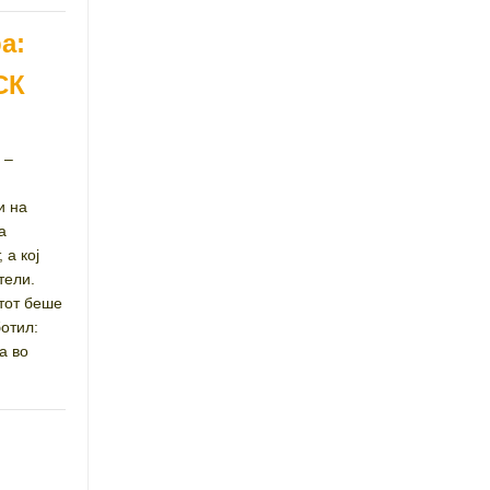
а:
СК
 –
и на
а
 а кој
тели.
етот беше
отил:
а во