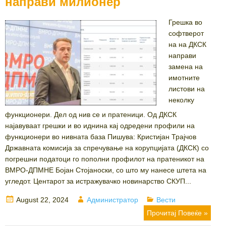
направи милионер
Грешка во
софтверот
на на ДКСК
направи
замена на
имотните
листови на
неколку
функционери. Дел од нив се и пратеници. Од ДКСК
најавуваат грешки и во иднина кај одредени профили на
функционери во нивната база Пишува: Кристијан Трајчов
Државната комисија за спречување на корупцијата (ДКСК) со
погрешни податоци го пополни профилот на пратеникот на
ВМРО-ДПМНЕ Бојан Стојаноски, со што му нанесе штета на
угледот. Центарот за истражувачко новинарство СКУП...
Posted
Author
Categories
August 22, 2024
Администратор
Вести
on
Прочитај Повеќе »