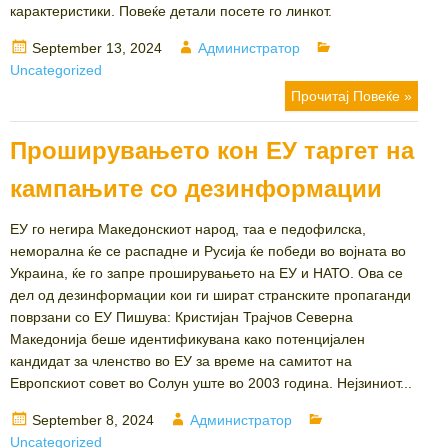
карактеристики. Повеќе детали посете го линкот.
Posted
Author
Categories
September 13, 2024
Администратор
on
Uncategorized
Прочитај Повеќе »
Проширувањето кон ЕУ таргет на
кампањите со дезинформации
ЕУ го негира Македонскиот народ, таа е педофилска,
неморална ќе се распадне и Русија ќе победи во војната во
Украина, ќе го запре проширувањето на ЕУ и НАТО. Ова се
дел од дезинформации кои ги шират странските пропаганди
поврзани со ЕУ Пишува: Кристијан Трајчов Северна
Македонија беше идентификувана како потенцијален
кандидат за членство во ЕУ за време на самитот на
Европскиот совет во Солун уште во 2003 година. Нејзиниот...
Posted
Author
Categories
September 8, 2024
Администратор
on
Uncategorized