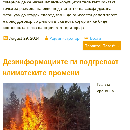
сугерира да се назначат антикорупциски тела како контакт
точки за размена на овие податоци, но на секоја држава
останува да утврди според тоа и да го извести депозитарот
на овој договор со дипломатска нота кој орган ќе биде
контактната точка на нејзината територија...
Posted
Author
Categories
August 29, 2024
Администратор
Вести
on
Прочитај Повеќе »
Дезинформациите ги подгреваат
климатските промени
Главна
храна на