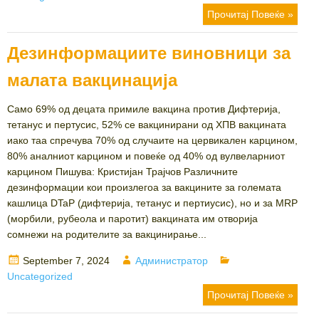
Прочитај Повеќе »
Дезинформациите виновници за
малата вакцинација
Само 69% од децата примиле вакцина против Дифтерија,
тетанус и пертусис, 52% се вакцинирани од ХПВ вакцината
иако таа спречува 70% од случаите на цервикален карцином,
80% аналниот карцином и повеќе од 40% од вулвеларниот
карцином Пишува: Кристијан Трајчов Различните
дезинформации кои произлегоа за вакцините за големата
кашлица DTaP (дифтерија, тетанус и пертиусис), но и за MRP
(морбили, рубеола и паротит) вакцината им отворија
сомнежи на родителите за вакцинирање...
Posted
Author
Categories
September 7, 2024
Администратор
on
Uncategorized
Прочитај Повеќе »