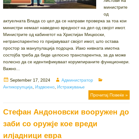
листови на
министрите
од
актуелната Влада со цел да се направи проверка за тоа кои
министри немаат наведено вредност на дел од својот имот.
Министрите од кабинетот на Христијан Мицкоски,
нетранспарентно го пријавуваат својот имот, што остава
простор за манупулација подоцна. Иако нивната имотна
состојба треба да биде целосно транспарентна, за да може
полесно да се идентификуваат корумпираните функционери.
Важно...
Posted
Author
Categories
September 17, 2024
Администратор
on
Антикорупција
,
Издвоено
,
Истражување
Прочитај Повеќе »
Стефан Андоновски вооружен до
заби со оружје кое вреди
илјадници евра