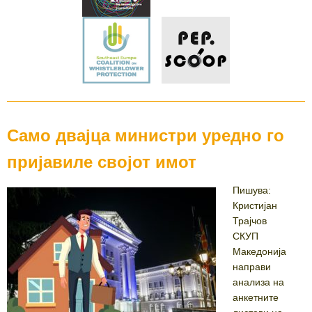
Само двајца министри уредно го
пријавиле својот имот
Пишува:
Кристијан
Трајчов
СКУП
Македонија
направи
анализа на
анкетните