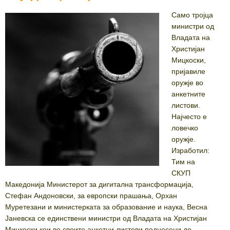
Само тројца
министри од
Владата на
Христијан
Мицкоски,
пријавиле
оружје во
анкетните
листови.
Најчесто е
ловечко
оружје.
Изработил:
Тим на
СКУП
Македонија Министерот за дигитална трансформација,
Стефан Андоновски, за европски прашања, Орхан
Муретезани и министерката за образование и наука, Весна
Јаневска се единствени министри од Владата на Христијан
Мицкоски кои во своите анкетни листови поднесени до