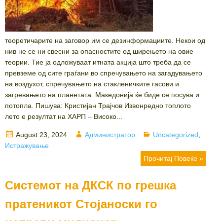
теоретичарите на заговор им се дезинформациите. Некои од
нив не се ни свесни за опасностите од ширењето на овие
теории. Тие ја одложуваат итната акција што треба да се
превземе од сите граѓани во спречувањето на загадувањето
на воздухот, спречувањето на стакленичките гасови и
загревањето на планетата. Македонија ќе биде се посува и
потопла. Пишува: Кристијан Трајчов Извонредно топлото
лето е резултат на ХАРП – Високо...
Posted
Author
Categories
August 23, 2024
Администратор
Uncategorized
,
on
Истражување
Прочитај Повеќе »
Системот на ДКСК по грешка
пратеникот Стојаноски го