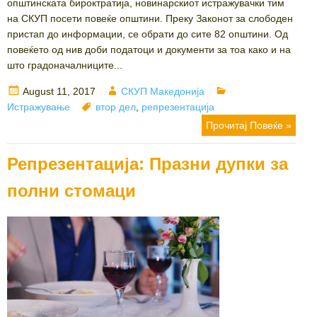
општинската бироктратија, новинарскиот истражувачки тим
на СКУП посети повеќе општини. Преку Законот за слободен
пристап до информации, се обрати до сите 82 општини. Од
повеќето од нив доби податоци и документи за тоа како и на
што градоначалниците...
Posted
Author
Categories
August 11, 2017
СКУП Македонија
on
Tags
Истражување
втор дел
,
репрезентација
Прочитај Повеќе »
Репрезентација: Празни дупки за
полни стомаци