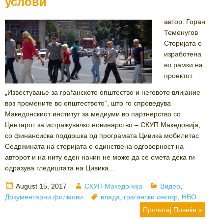
услови
автор: Горан
Теменугов
Сторијата е
изработена
во рамки на
проектот
„Известување за граѓанското општество и неговото влијание
врз промените во општеството“, што го спроведува
Македонскиот институт за медиуми во партнерство со
Центарот за истражувачко новинарство – СКУП Македонија,
со финансиска поддршка од програмата Цивика мобилитас
Содржината на сторијата е единствена одговорност на
авторот и на ниту еден начин не може да се смета дека ги
одразува гледиштата на Цивика...
Posted
Author
Categories
August 15, 2017
СКУП Македонија
Видео
,
on
Tags
Документарни филмови
влада
,
граѓански сектор
,
НВО
Прочитај Повеќе »