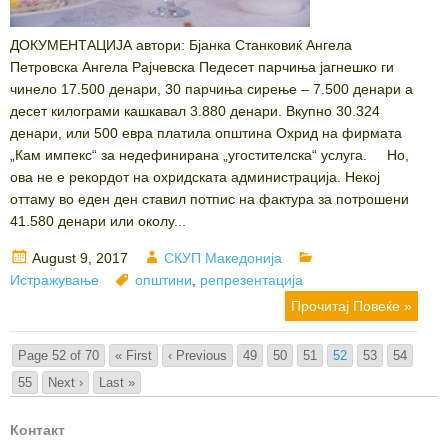
ДОКУМЕНТАЦИЈА автори: Бјанка Станковиќ Ангела
Петровска Ангела Рајчевска Педесет парчиња јагнешко ги
чинело 17.500 денари, 30 парчиња сирење – 7.500 денари а
десет килограми кашкавал 3.880 денари. Вкупно 30.324
денари, или 500 евра платила општина Охрид на фирмата
„Кам импекс“ за недефинирана „угостителска“ услуга. Но,
ова не е рекордот на охридската администрација. Некој
оттаму во еден ден ставил потпис на фактура за потрошени
41.580 денари или околу...
Posted
Author
Categories
August 9, 2017
СКУП Македонија
on
Tags
Истражување
општини
,
репрезентација
Прочитај Повеќе »
Page 52 of 70
« First
‹ Previous
49
50
51
52
53
54
55
Next ›
Last »
Контакт