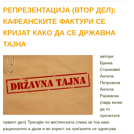
РЕПРЕЗЕНТАЦИЈА (ВТОР ДЕЛ):
КАФЕАНСКИТЕ ФАКТУРИ СЕ
КРИЈАТ КАКО ДА СЕ ДРЖАВНА
ТАЈНА
автори:
Бјанка
Станковиќ
Ангела
Петровска
Ангела
Рајчевска
(овде може
да го
прочитате
првиот дел) Трагајќи по вистинската слика за тоа како
рационално и дали и во корист на граѓаните се однесува