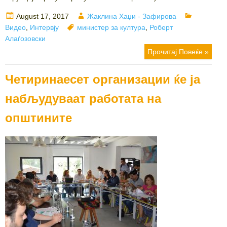
Posted
Author
Categorie
August 17, 2017
Жаклина Хаџи - Зафирова
on
Tags
Видео
,
Интервју
министер за култура
,
Роберт
Алаѓозовски
Прочитај Повеќе »
Четиринаесет организации ќе ја
набљудуваат работата на
општините