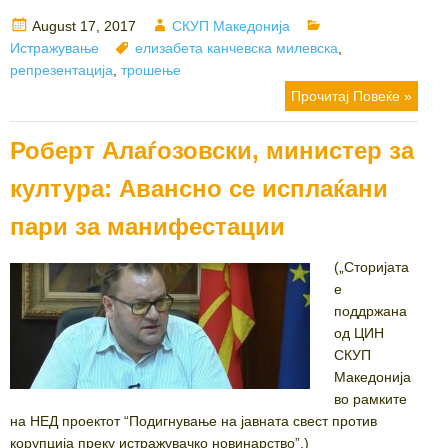
Posted
Author
Categories
August 17, 2017
СКУП Македонија
on
Tags
Истражување
елизабета канчевска милевска
,
репрезентација
,
трошење
Прочитај Повеќе »
Роберт Алаѓозовски, министер за
култура: Авансно се исплаќани
пари за манифестации
(„Сторијата
е
поддржана
од ЦИН
СКУП
Македонија
во рамките
на НЕД проектот “Подигнување на јавната свест против
корупција преку истражувачко новинарство”.)