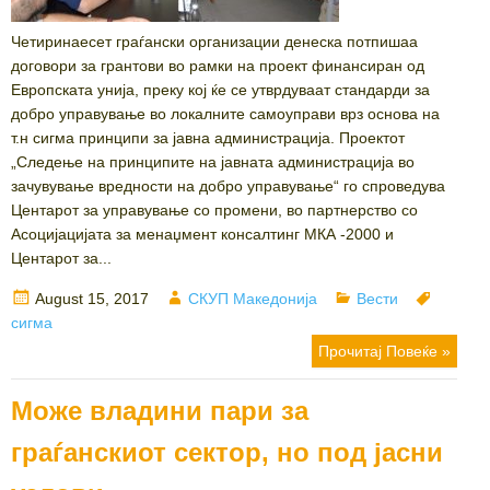
Четиринаесет граѓански организации денеска потпишаа
договори за грантови во рамки на проект финансиран од
Европската унија, преку кој ќе се утврдуваат стандарди за
добро управување во локалните самоуправи врз основа на
т.н сигма принципи за јавна администрација. Проектот
„Следење на принципите на јавната администрација во
зачувување вредности на добро управување“ го спроведува
Центарот за управување со промени, во партнерство со
Асоцијацијата за менаџмент консалтинг МКА -2000 и
Центарот за...
Posted
Author
Categories
Tags
August 15, 2017
СКУП Македонија
Вести
on
сигма
Прочитај Повеќе »
Може владини пари за
граѓанскиот сектор, но под јасни