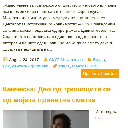
„Известување за граѓанското општество и неговото влијание
врз промените во општеството“, што го спроведува
Македонскиот институт за медиуми во партнерство со
Центарот за истражувачко новинарство – СКУП Македонија,
со финансиска поддршка од програмата Цивика мобилитас
Содржината на сторијата е единствена одговорност на
авторот и на ниту еден начин не може да се смета дека ги
одразува гледиштата на...
Posted
Author
Categories
August 24, 2017
СКУП Македонија
Видео
,
on
Tags
Документарни филмови
влада
,
грантови
,
НВО
Прочитај Повеќе »
Канческа: Дел од трошоците се
од мојата приватна сметка
Интервју на
екс-