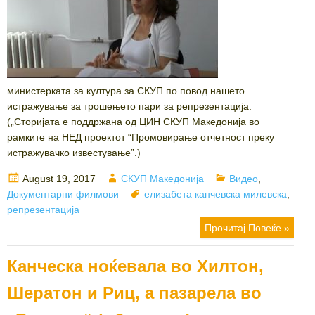
министерката за култура за СКУП по повод нашето
истражување за трошењето пари за репрезентација.
(„Сторијата е поддржана од ЦИН СКУП Македонија во
рамките на НЕД проектот “Промовирање отчетност преку
истражувачко известување”.)
Posted
Author
Categories
August 19, 2017
СКУП Македонија
Видео
,
on
Tags
Документарни филмови
елизабета канчевска милевска
,
репрезентација
Прочитај Повеќе »
Канческа ноќевала во Хилтон,
Шератон и Риц, а пазарела во