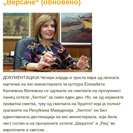
„Версаче“ (обновено)
ДОКУМЕНТАЦИЈА Четири илјади и триста евра од личната
картичка на екс-министерката за култура Елизабета
Канчевска Милевска се одлеале на сметката на прочуениот
ланец хотели „Хилтон“ за само еден ден. Но, не од нејзината
приватна сметка, туку од сметката на буџетот која ја полнат
граѓаните на Република Македонија. „Хилтон“ не бил
единствената дестинација на екс-министерката, која била
чест гостин и на прочуените хотели „Шератон“ и „Риц“ во
европските и светски...