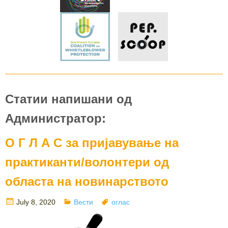
Статии напишани од
Администратор:
О Г Л А С за пријавување на
практиканти/волонтери од
областа на новинарството
Posted
Categories
Tags
July 8, 2020
Вести
оглас
on