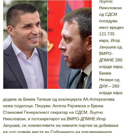
Љупчо
Николовски
од СДСМ
поседува
имот вреден
121.735
евра, Игор
Јанушев од
ВМРО-
ДПМНЕ 280
илјади евра,
Беким
Незири од
ДУИ – 260
илјади евра
додека за Беким Татеши од коалицијата АА-Алтернатива
нема податоци. Пишува: Ангела Рајчевска и Бјанка
Станковиќ Генералниот секратар на СДСМ, Љупчо
Николовски, и потсекретарот на ВМРО-ДПМНЕ Игор
Јанушев, се локомотивите на нивните партии за добивање
на што повеќе места во Собранието на предвремените