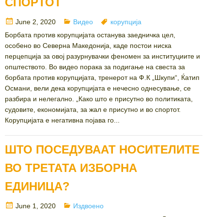
СПОРТОТ
Posted
Categories
Tags
June 2, 2020
Видео
корупција
on
Борбата против корупцијата останува заедничка цел,
особено во Северна Македонија, каде постои ниска
перцепција за овој разурнувачки феномен за институциите и
општеството. Во видео порака за подигање на свеста за
борбата против корупцијата, тренерот на Ф.К „Шкупи“, Ќатип
Османи, вели дека корупцијата е нечесно однесување, се
разбира и нелегално. „Како што е присутно во политиката,
судовите, економијата, за жал е присутно и во спортот.
Корупцијата е негативна појава го...
ШТО ПОСЕДУВААТ НОСИТЕЛИТЕ
ВО ТРЕТАТА ИЗБОРНА
ЕДИНИЦА?
Posted
Categories
June 1, 2020
Издвоено
on