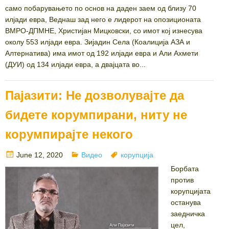
само побарувањето по основ на даден заем од близу 70
илјади евра, Веднаш зад него е лидерот на опозиционата
ВМРО-ДПМНЕ, Христијан Мицковски, со имот кој изнесува
околу 553 илјади евра. Зијадин Села (Коалиција АЗА и
Алтернатива) има имот од 192 илјади евра и Али Ахмети
(ДУИ) од 134 илјади евра, а двајцата во...
Пајазити: Не дозволувајте да
бидете корумпирани, ниту не
корумпирајте некого
Posted
Categories
Tags
June 12, 2020
Видео
корупција
on
Борбата
против
корупцијата
останува
заедничка
цел,