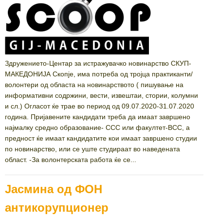
Здружението-Центар за истражувачко новинарство СКУП-
МАКЕДОНИЈА Скопје, има потреба од тројца практиканти/
волонтери од областа на новинарството ( пишување на
информативни содржини, вести, извештаи, стории, колумни
и сл.) Огласот ќе трае во период од 09.07.2020-31.07.2020
година. Пријавените кандидати треба да имаат завршено
најмалку средно образование- ССС или факултет-ВСС, а
предност ќе имаат кандидатите кои имаат завршено студии
по новинарство, или се уште студираат во наведената
област. -За волонтерската работа ќе се...
Јасмина од ФОН
антикорупционер