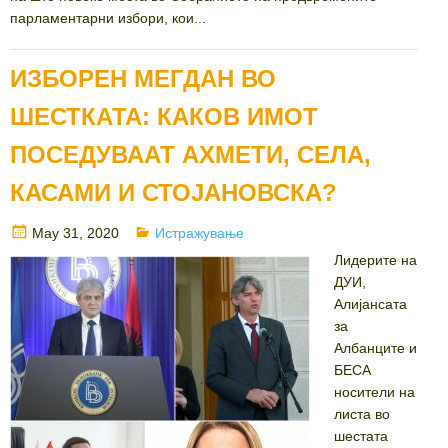
парламентарни избори, кои...
ИЗБОРЕН МЕГДАН ВО
ШЕСТКАТА: КАКОВ ИМОТ
ПОСЕДУВААТ AХМЕТИ, СЕЛА,
КАСАМИ И СТОЈАНОВСКА?
Posted
Categories
May 31, 2020
Истражување
on
Лидерите на
ДУИ,
Алијансата
за
Албанците и
БЕСА
носители на
листа во
шестата