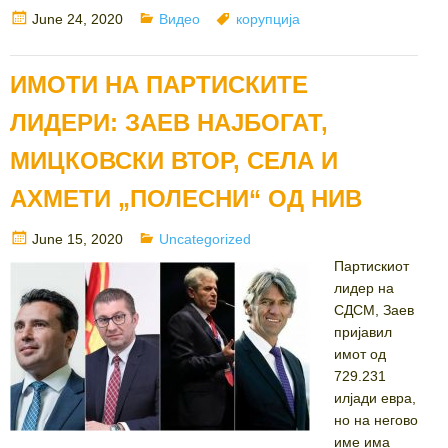
Posted
Categories
Tags
June 24, 2020
Видео
корупција
on
ИМОТИ НА ПАРТИСКИТЕ
ЛИДЕРИ: ЗАЕВ НАЈБОГАТ,
МИЦКОВСКИ ВТОР, СЕЛА И
АХМЕТИ „ПОЛЕСНИ“ ОД НИВ
Posted
Categories
June 15, 2020
Uncategorized
on
Партискиот
лидер на
СДСМ, Заев
пријавил
имот од
729.231
илјади евра,
но на негово
име има