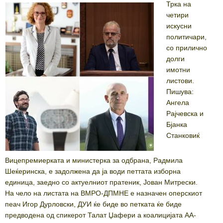
on
Трка на
четири
искусни
политичари,
со прилично
долги
имотни
листови.
Пишува:
Ангела
Рајчевска и
Бјанка
Станковиќ
Вицепремиерката и министерка за одбрана, Радмила
Шеќеринска, е задолжена да ја води петтата изборна
единица, заедно со актуелниот пратеник, Јован Митрески.
На чело на листата на ВМРО-ДПМНЕ е назначен оперскиот
пеач Игор Дурловски, ДУИ ќе биде во петката ќе биде
предводена од спикерот Талат Џафери а коалицијата АА-