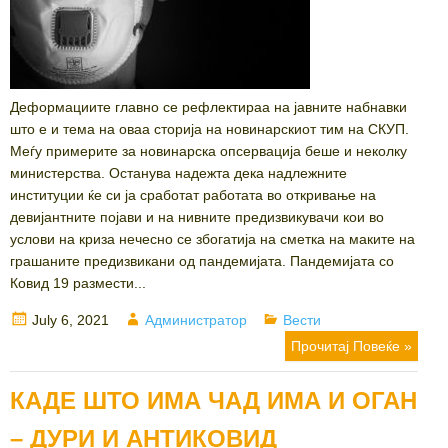
Деформациите главно се рефлектираа на јавните набнавки
што е и тема на оваа сторија на новинарскиот тим на СКУП.
Меѓу примерите за новинарска опсервација беше и неколку
министерства. Останува надежта дека надлежните
институции ќе си ја сработат работата во откривање на
девијантните појави и на нивните предизвикувачи кои во
услови на криза нечесно се збогатија на сметка на маките на
грашаните предизвикани од пандемијата. Пандемијата со
Ковид 19 размести...
Posted
Author
Categories
July 6, 2021
Администратор
Вести
on
Прочитај Повеќе »
КАДЕ ШТО ИМА ЧАД ИМА И ОГАН
– ДУРИ И АНТИКОВИД