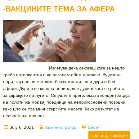
-ВАКЦИНИТЕ ТЕМА ЗА АФЕРА
Излегува дека секогаш кога за нешто
треба интервентни и во поголем обем државни, буџетски
пари, кај нас не е можно без сомнежи, па и дури и без
афери. Дури и во корона периодов и дури и кога се работа
за здравјето на луѓето. Се уште е преголемата концентрација
на политичка моќ кај поединци на неприкосновени позоции
како што се тоа министерските месата. Како резултат на
неснаоѓање или пак...
Posted
Author
Categories
July 6, 2021
Администратор
Вести
on
Прочитај Повеќе »