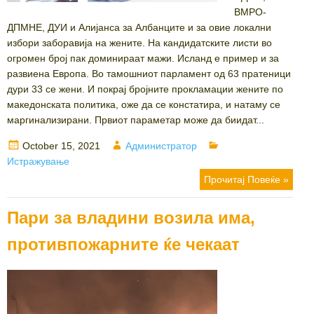
ВМРО-
ДПМНЕ, ДУИ и Алијанса за Албанците и за овие локални
избори заборавија на жените. На кандидатските листи во
огромен број пак доминираат мажи. Исланд е пример и за
развиена Европа. Во тамошниот парламент од 63 пратеници
дури 33 се жени. И покрај бројните прокламации жените по
македонската политика, оже да се констатира, и натаму се
маргинализирани. Првиот параметар може да биидат...
Posted
Author
Categories
October 15, 2021
Администратор
on
Истражување
Прочитај Повеќе »
Пари за владини возила има,
противпожарните ќе чекаат