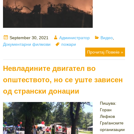
Posted
Author
Categories
September 30, 2021
Администратор
Видео
,
on
Tags
Документарни филмови
пожари
Прочитај Повеќе »
Невладините двигател во
општеството, но се уште зависен
од странски донации
Пишува:
Горан
Лефков
Граѓанските
организации