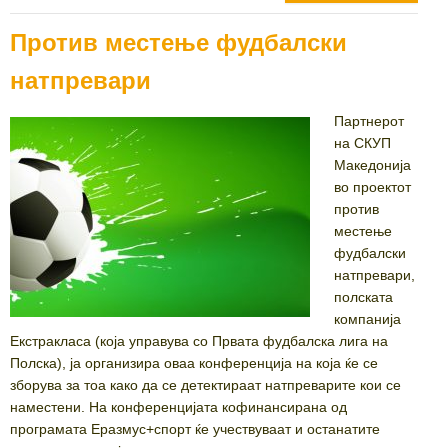
Против местење фудбалски
натпревари
Партнерот
на СКУП
Македонија
во проектот
против
местење
фудбалски
натпревари,
полската
компанија
Екстракласа (која управува со Првата фудбалска лига на
Полска), ја организира оваа конференција на која ќе се
зборува за тоа како да се детектираат натпреварите кои се
наместени. На конференцијата кофинансирана од
програмата Еразмус+спорт ќе учествуваат и останатите