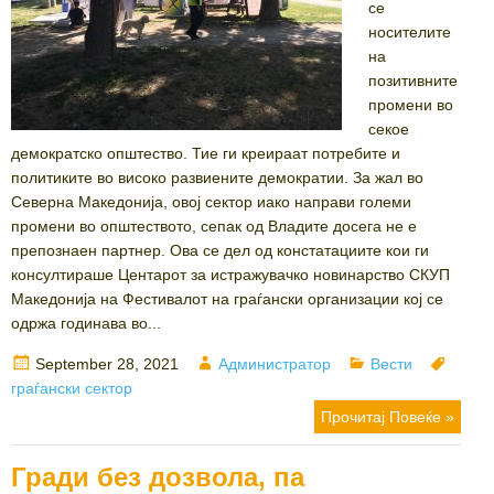
се
носителите
на
позитивните
промени во
секое
демократско општество. Тие ги креираат потребите и
политиките во високо развиените демократии. За жал во
Северна Македонија, овој сектор иако направи големи
промени во општеството, сепак од Владите досега не е
препознаен партнер. Ова се дел од констатациите кои ги
консултираше Центарот за истражувачко новинарство СКУП
Македонија на Фестивалот на граѓански организации кој се
одржа годинава во...
Posted
Author
Categories
Tags
September 28, 2021
Администратор
Вести
on
граѓански сектор
Прочитај Повеќе »
Гради без дозвола, па