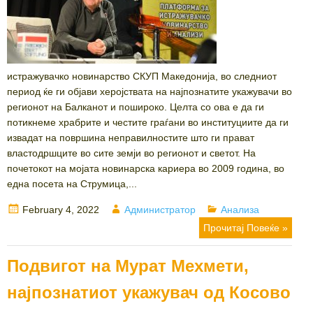
истражувачко новинарство СКУП Македонија, во следниот
период ќе ги објави херојствата на најпознатите укажувачи во
регионот на Балканот и пошироко. Целта со ова е да ги
потикнеме храбрите и честите граѓани во институциите да ги
извадат на површина неправилностите што ги прават
властодршците во сите земји во регионот и светот. На
почетокот на мојата новинарска кариера во 2009 година, во
една посета на Струмица,...
Posted
Author
Categories
February 4, 2022
Администратор
Анализа
on
Прочитај Повеќе »
Подвигот на Мурат Мехмети,
најпознатиот укажувач од Косово