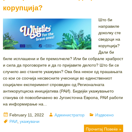
корупција?
Што би
направиле
доколку сте
сведоци на
корупција?
Дали би
биле исплашени и би премолчеле? Или би собрале храброст
и сила да проговорите и да го пријавите делото? Што би се
случило ако станете укажувач? Ова беа некои од прашањата
со кои се соочија несвесните учесници во единствениот
социјален експеримент спроведен од Регионалната
антикорупциска иницијатива (РАИ). Бидејќи укажувањето
станува сѐ повообичаено во Југоисточна Европа, РАИ работи
на информирање на...
Posted
Author
Categories
February 11, 2022
Администратор
Издвоено
on
Tags
РАИ
,
укажувачи
Прочитај Повеќе »