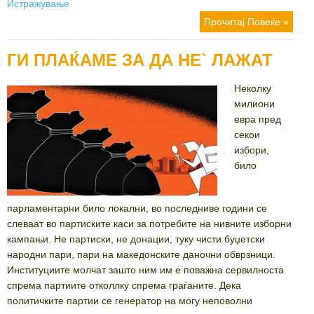
on
Истражување
Прочитај Повеќе »
ГИ ПЛАЌАМЕ ЗА ДА НЕ` ЛАЖАТ
Неколку
милиони
евра пред
секои
избори,
било
парламентарни било локални, во последниве години се
слеваат во партиските каси за потребите на нивните изборни
кампањи. Не партиски, не донации, туку чисти буџетски
народни пари, пари на македонските даночни обврзници.
Институциите молчат зашто ним им е поважна сервилноста
спрема партиите отколлку спрема граѓаните. Дека
политичките партии се генератор на могу неповолни