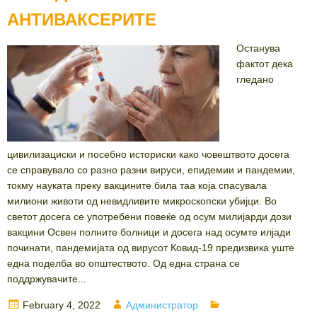
АНТИВАКСЕРИТЕ
Останува
фактот дека
гледано
цивилизациски и посебно историски како човештвото досега
се справувало со разно разни вируси, епидемии и пандемии,
токму науката преку вакцините била таа која спасувала
милиони животи од невидливите микроскопски убијци. Во
светот досега се употребени повеќе од осум милијарди дози
вакцини Освен полните болници и досега над осумте илјади
починати, пандемијата од вирусот Ковид-19 предизвика уште
една поделба во општеството. Од една страна се
поддржувачите...
Posted
Author
Categories
February 4, 2022
Администратор