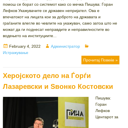
помош се борат со системот како со мечка Пишува: Горан
Лефков Укажувачите се државен непријател. Ова е
впечатокот на лицата кои за доброто на државата и
граѓаните влегле во чевлите на укажувач, само затоа што не
можат да ги поднесат неправдите и неправилностите во
водењето на институциите...
Posted
Author
Categories
February 4, 2022
Администратор
on
Истражување
Прочитај Повеќе »
Херојското дело на Ѓорѓи
Лазаревски и Ѕвонко Костовски
Пишува:
Горан
Лефков
Центарот за