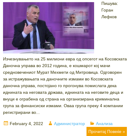
Пишува:
Горан
Лефков
Изчезнувањето на 25 милиони евра од опсегот на Косовската
Даночна управа во 2012 година, е кошмарот кој мачи
средновечениот Мурат Мехмети од Митровица. Одговорен
за истражувањата на даночните измами во Косовската
даночна управа, постојано го прогонува помислата дека
иднината на неговата држава, иднината на неговите деца и
внуци е ограбена од страна на организирана криминална
група за финансиски измами. Оваа група преку 4 компании
регистрирани во...
Posted
Author
Categories
February 4, 2022
Администратор
Анализа
on
Прочитај Повеќе »