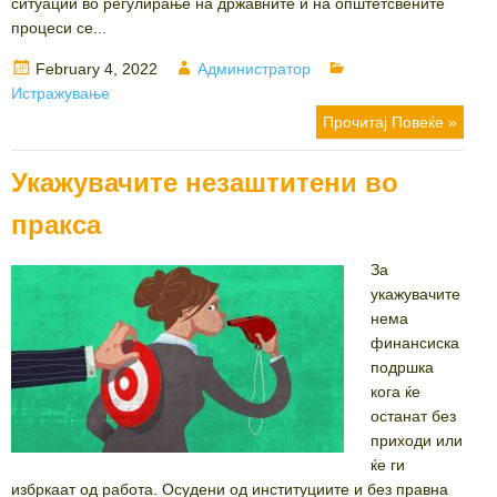
ситуации во регулирање на државните и на општетсвените
процеси се...
Posted
Author
Categories
February 4, 2022
Администратор
on
Истражување
Прочитај Повеќе »
Укажувачите незаштитени во
пракса
За
укажувачите
нема
финансиска
подршка
кога ќе
останат без
приходи или
ќе ги
избркаат од работа. Осудени од институциите и без правна