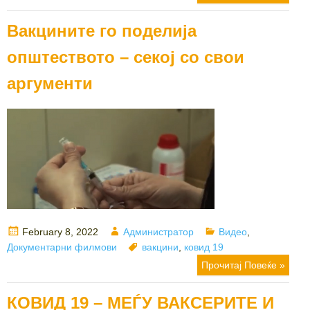
Вакцините го поделија
општеството – секој со свои
аргументи
Posted
Author
Categories
February 8, 2022
Администратор
Видео
,
on
Tags
Документарни филмови
вакцини
,
ковид 19
Прочитај Повеќе »
КОВИД 19 – МЕЃУ ВАКСЕРИТЕ И