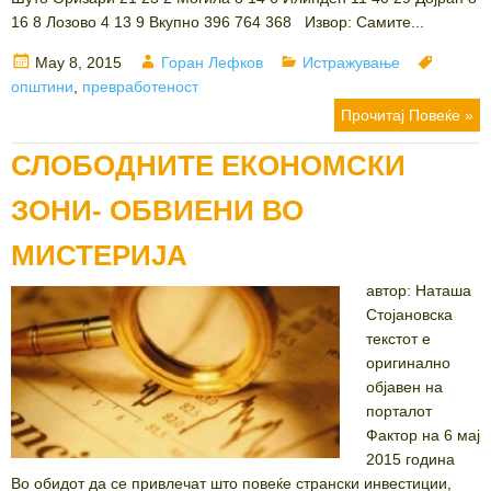
16 8 Лозово 4 13 9 Вкупно 396 764 368 Извор: Самите...
Posted
Author
Categories
Tags
May 8, 2015
Горан Лефков
Истражување
on
општини
,
превработеност
Прочитај Повеќе »
СЛОБОДНИТЕ ЕКОНОМСКИ
ЗОНИ- ОБВИЕНИ ВО
МИСТЕРИЈА
автор: Наташа
Стојановска
текстот е
оригинално
објавен на
порталот
Фактор на 6 мај
2015 година
Во обидот да се привлечат што повеќе странски инвестиции,