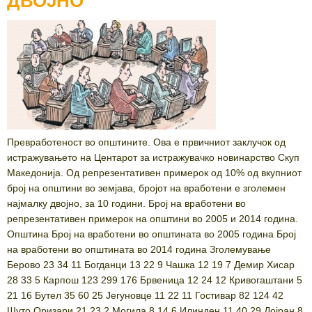
ДВОЈНО
Превработеност во општините. Ова е првичниот заклучок од
истражувањето на Центарот за истражувачко новинарство Скуп
Македонија. Од репрезентативен примерок од 10% од вкупниот
број на општини во земјава, бројот на вработени е зголемен
најмалку двојно, за 10 години. Број на вработени во
репрезентативен примерок на општини во 2005 и 2014 година.
Општина Број на вработени во општината во 2005 година Број
на вработени во општината во 2014 година Зголемување
Берово 23 34 11 Богданци 13 22 9 Чашка 12 19 7 Демир Хисар
28 33 5 Карпош 123 299 176 Брвеница 12 24 12 Кривогаштани 5
21 16 Бутел 35 60 25 Јегуновце 11 22 11 Гостивар 82 124 42
Шуто Оризари 21 23 2 Могила 8 14 6 Илинден 11 40 29 Дојран 8