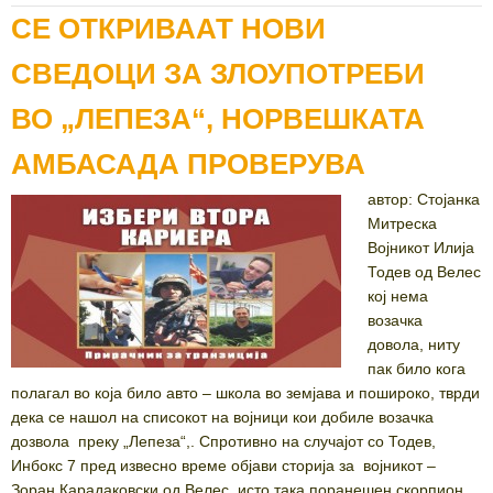
СЕ ОТКРИВААТ НОВИ
СВЕДОЦИ ЗА ЗЛОУПОТРЕБИ
ВО „ЛЕПЕЗА“, НОРВЕШКАТА
АМБАСАДА ПРОВЕРУВА
автор: Стојанка
Митреска
Војникот Илија
Тодев од Велес
кој нема
возачка
довола, ниту
пак било кога
полагал во која било авто – школа во земјава и пошироко, тврди
дека се нашол на списокот на војници кои добиле возачка
дозвола преку „Лепеза“,. Спротивно на случајот со Тодев,
Инбокс 7 пред извесно време објави сторија за војникот –
Зоран Карадаковски од Велес, исто така поранешен скорпион,