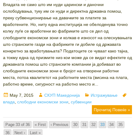
Владата не само што им нуди царински и даночни
ослободувања, туку им се нуди и директна државна помош,
преку субвенционирање на давачките за платите за
вработените. Но, ниту една институција не обелоденува точно
колку луѓе се вработени во фабриките што се дел од
слободните економски зони и колкав е износот на олеснувањата
што странските газди на фабриките ги добиле од државата
конкретно за вработувањата? Податоците се чуваат како тајна,
а токму една од призмите низ кои може да се видат ефектите од
државната помош што странските компании ја добиваат во
слободните економски зони е бројот на отворени работни
места, потоа квалитетот на работните места (висина на плата,
работно време, сигурност на работно место и...
Posted
Author
Categories
Tag
May 7, 2015
СКУП Македонија
Истражување
on
влада
,
слободни економски зони
,
субвенции
Прочитај Повеќе »
Page 33 of 36
« First
‹ Previous
30
31
32
33
34
35
36
Next ›
Last »