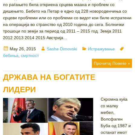
по раѓањето била откриена срцева маана и проблем со
дишењето. Бебето на Петар е едно од 228 новороденчиња со
срцеви проблеми или со проблеми со видот кои биле испратени
на операција во странство од 2010 година до сега. Болнички
трошоци по земји за период од 2011 – 2015 год. Земја 2011
2012 2013 2014 2015 Австрија...
Posted
Author
Categories
Tags
May 26, 2015
Sashe Dimovski
Истражување
on
бебиња
,
смртност
Прочитај Повеќе »
ДРЖАВА НА БОГАТИТЕ
ЛИДЕРИ
Скромна куќа
со малку
мебел,
Волсфаген
Буба од 1987 и
останат имот