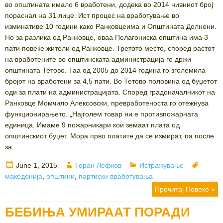
во општината имало 6 вработени, додека во 2014 нивниот број
пораснал на 31 лице. Ист процес на вработување во
изминативе 10 години како Ранковцеима и Општината Долнени.
Но за разлика од Ранковце, оваа Пелагониска општина има 3
пати повеќе жители од Ранковце. Третото место, според растот
на вработените во општинската администрација го држи
општината Тетово. Таа од 2005 до 2014 година го зголемила
бројот на вработени за 4,5 пати. Во Тетово половина од буџетот
оди за плати на администрацијата. Според градоначалникот на
Ранковце Момчило Алексовски, превработеноста го отежнува
функционирањето. „Најголем товар ни е противпожарната
единица. Имаме 9 пожарникари кои земаат плата од
општинскиот буџет. Мора прво платите да се измират, па после
за...
Posted
Author
Categories
Tags
June 1, 2015
Горан Лефков
Истражување
on
македонија
,
општини
,
партиски вработувања
Прочитај Повеќе »
БЕБИЊА УМИРААТ ПОРАДИ