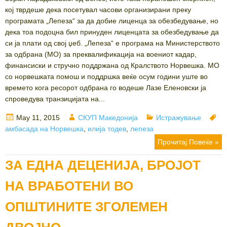
кој тврдеше дека посетувал часови организирани преку
програмата „Лепеза“ за да добие лиценца за обезбедување, но
дека тоа подоцна бил принуден лиценцата за обезбедување да
си ја плати од свој џеб. „Лепеза“ е програма на Министерството
за одбрана (МО) за преквалификација на воениот кадар,
финансиски и стручно поддржана од Кралството Норвешка. МО
со норвешката помош и поддршка веќе осум години уште во
времето кога ресорот одбрана го водеше Лазе Еленовски ја
спроведува транзицијата на...
Posted
Author
Categories
Ta
May 11, 2015
СКУП Македонија
Истражување
on
амбасада на Норвешка
,
илија тодев
,
лепеза
Прочитај Повеќе »
ЗА ЕДНА ДЕЦЕНИЈА, БРОЈОТ
НА ВРАБОТЕНИ ВО
ОПШТИНИТЕ ЗГОЛЕМЕН