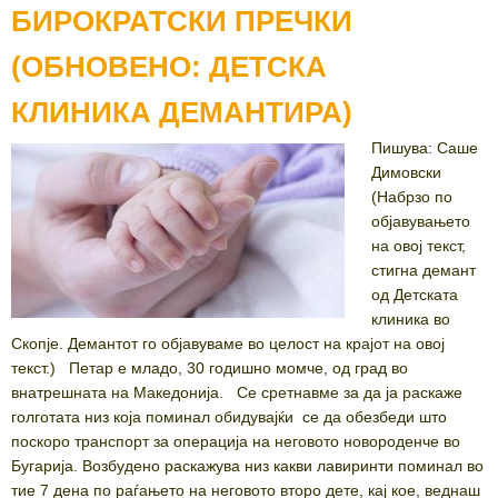
БИРОКРАТСКИ ПРЕЧКИ
(ОБНОВЕНО: ДЕТСКА
КЛИНИКА ДЕМАНТИРА)
Пишува: Саше
Димовски
(Набрзо по
објавувањето
на овој текст,
стигна демант
од Детската
клиника во
Скопје. Демантот го објавуваме во целост на крајот на овој
текст.) Петар е младо, 30 годишно момче, од град во
внатрешната на Македонија. Се сретнавме за да ја раскаже
голготата низ која поминал обидувајќи се да обезбеди што
поскоро транспорт за операција на неговото новороденче во
Бугарија. Возбудено раскажува низ какви лавиринти поминал во
тие 7 дена по раѓањето на неговото второ дете, кај кое, веднаш