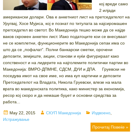
кој вреди само
2 илјади
американски долари. Ова е анкетниот лист на претседателот на
Уругвај, Хосе Мујиса, кој е познат по титулата за најсиромашен
претседател во светот. Во Македонија тешко може да се најде
ваков скромен анкетен лист. Иако податоците кои се внесуваат
не се комплетни, функционерите во Македонија сепак има со
што да се „пофалат“. Полни банкарски сметки, орочени
депозити, земјиште, акции, станови и куќи фигурираат како
сопственост и на лидерите на најголемите политички партии во
Македонија: ВМРО-ДПМНЕ, СДСМ, ДУИ и ДПА. Груевски не
поседува имот на свое име, но има куп картички и депозити
Претседателот на Владата, Никола Груевски, влезе на мала
врата во македонската политика, како министер за економија,
ресор кој скоро и да немаше буџет и основни средства за
работа...
Posted
Author
Categories
May 22, 2015
СКУП Македонија
Издвоено
,
on
Истражување
Прочитај Повеќе »