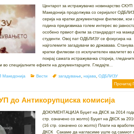
Центарот за истражувачко новинарство СКУП
Македонија продолжува со серијалот ОДБЛИЗ
серија на кратки документарни филмови, кои
година предизвикаа голем интерес во јавност
особено првиот филм за стандардот на маке
студенти. Овој пат ОДБЛИЗУ се фокусира на
најголемите загадувачи во државава. Станува
кратки филмови со исклучителен квалитет во 
покрај самата истражувачка сторија, гледачит
 во специјалните ефекти на документарците. Гледајте...
or
Categories
Tags
 Македонија
Вести
загадување
,
најава
,
ОДБЛИЗУ
Прочитај 
УП до Антикорупциска комисија
ДОКУМЕНТАЦИЈА Буџет на ДКСК за 2014 годи
стр. означено со жолто) Буџет на ДКСК за 201
(16 стр. означено со жолто) Плати на вработе
ДКСК Сакаме да нагласиме уште од самиот 