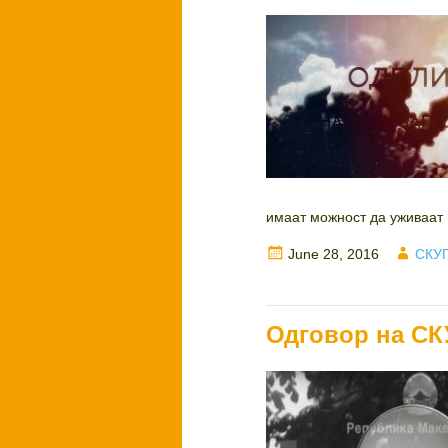
имаат можност да уживаат и
Posted
Auth
June 28, 2016
СКУП
on
Одговор на СК