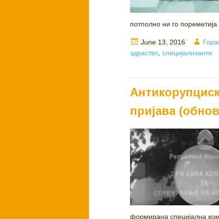
потполно ни го пореметија
Posted
Auth
June 13, 2016
Гора
on
здраство
,
специјализанти
Антикорупциска
пријава (обно
формирана специјална коми