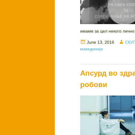
имаме за цел некого лично 
Posted
Auth
June 13, 2016
СКУП
on
македонија
Апсурд во здра
робови