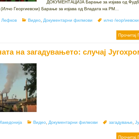
ДОКУМЕНТАЦИЈА Барање за изјава од Фудб
(Илчо Георгиевски) Барање за изјава од Владата на РМ...
r
Categories
Tags
 Лефков
Видео
,
Документарни филмови
илчо ѓеорѓиевски
Прочитај 
ата на загадувањето: случај Југохро
Categories
Tags
Македонија
Видео
,
Документарни филмови
загадување
,
Ј
Прочитај 