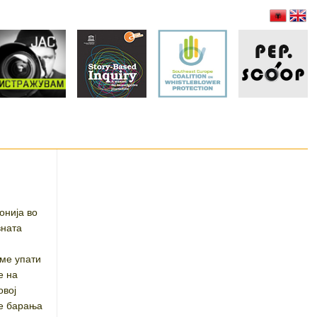
онија во
вната
ме упати
е на
овој
ие барања