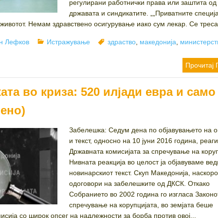
регулирани работнички права или заштита од
државата и синдикатите. „„Приватните специј
 животот. Немам здравствено осигурување иако сум лекар. Се треса
or
Categories
Tags
н Лефков
Истражување
здраство
,
македонија
,
министерст
Прочитај 
та во криза: 520 илјади евра и само
вено)
Забелешка: Седум дена по објавувањето на о
и текст, односно на 10 јуни 2016 година, реа
Државната комисијата за спречување на коруп
Нивната реакција во целост ја објавуваме ве
новинарскиот текст. Скуп Македонија, наскоро
одоговори на забелешките од ДКСК. Откако
Собранието во 2002 година го изгласа Законо
спречување на корупцијата, во земјата беше
сија со широк опсег на надлежности за борба против овој...