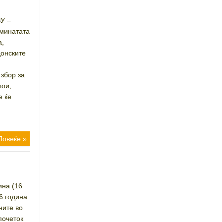
У –
 минатата
а,
донските
 збор за
кои,
е ќе
Повеќе »
на (16
6 година
ните во
почеток