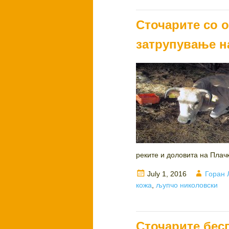
Сточарите со 
затрупување н
реките и доловита на Плачк
Posted
Author
July 1, 2016
Горан 
on
кожа
,
љупчо николовски
Сточарите бес