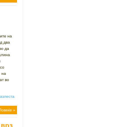
ите на
д два
во да
штина
н
 со
 на
ат во
јазлеста
Повеќе »
 врз