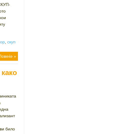
СКУП-
ото
кои
иту
вор
,
скуп
Повеќе »
 како
линиката
а
една
јализант
кви било