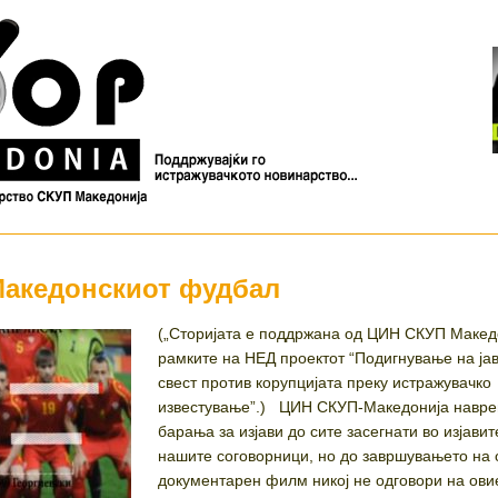
Македонскиот фудбал
(„Сторијата е поддржана од ЦИН СКУП Макед
рамките на НЕД проектот “Подигнување на ја
свест против корупцијата преку истражувачко
известување”.) ЦИН СКУП-Македонија навре
барања за изјави до сите засегнати во изјавит
нашите соговорници, но до завршувањето на 
документарен филм никој не одговори на ов