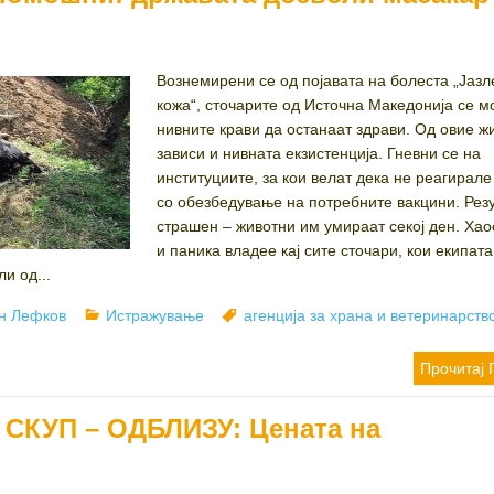
Вознемирени се од појавата на болеста „Јазл
кожа“, сточарите од Источна Македонија се м
нивните крави да останаат здрави. Од овие ж
зависи и нивната екзистенција. Гневни се на
институциите, за кои велат дека не реагирал
со обезбедување на потребните вакцини. Резу
страшен – животни им умираат секој ден. Хао
и паника владее кај сите сточари, кои екипат
и од...
or
Categories
Tags
н Лефков
Истражување
агенција за храна и ветеринарств
Прочитај 
а СКУП – ОДБЛИЗУ: Цената на