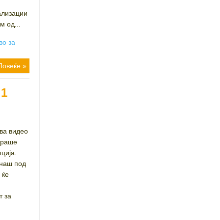
ализации
м од...
во за
Повеќе »
 1
ва видео
гираше
ција.
днаш под
 ќе
т за