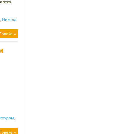
алска
,
Никола
Повеќе »
м
угохром
,
Повеќе »