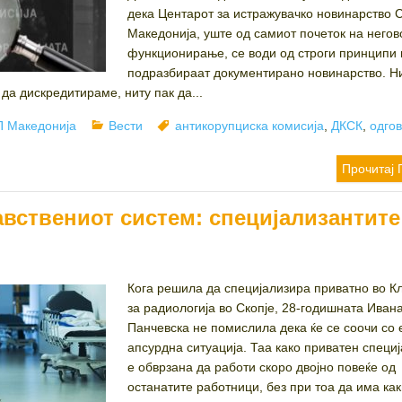
дека Центарот за истражувачко новинарство 
Македонија, уште од самиот почеток на негов
функционирање, се води од строги принципи 
подразбираат документирано новинарство. Н
да дискредитираме, ниту пак да...
or
Categories
Tags
 Македонија
Вести
антикорупциска комисија
,
ДКСК
,
одго
Прочитај 
вствениот систем: специјализантите
Кога решила да специјализира приватно во К
за радиологија во Скопје, 28-годишната Иван
Панчевска не помислила дека ќе се соочи со 
апсурдна ситуација. Таа како приватен специ
е обврзана да работи скоро двојно повеќе од
останатите работници, без при тоа да има ка