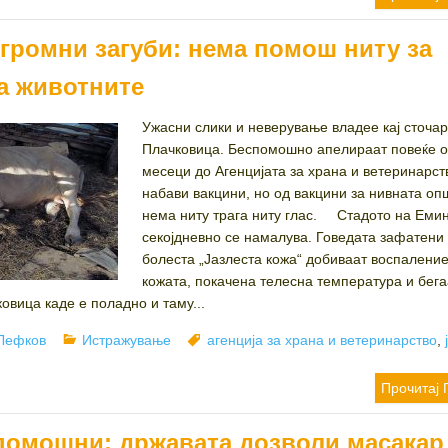
огромни загуби: нема помош ниту за
а животните
Ужасни слики и неверување владее кај сточар
Плачковица. Беспомошно апелираат повеќе о
месеци до Агенцијата за храна и ветеринарст
набави вакцини, но од вакцини за нивната оп
нема ниту трага ниту глас. Стадото на Еми
секојдневно се намалува. Говедата зафатени
болеста „Јазлеста кожа“ добиваат воспаление
кожата, покачена телесна температура и бега
овица каде е поладно и таму...
Categories
Tags
Лефков
Истражување
агенција за храна и ветеринарство
,
Прочитај 
помошни: државата дозволи масакар