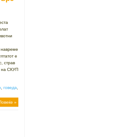
еста
олат
ивотни
е навреме
лтатот е
с, страв
а на СКУП
о
,
говеда
,
Повеќе »