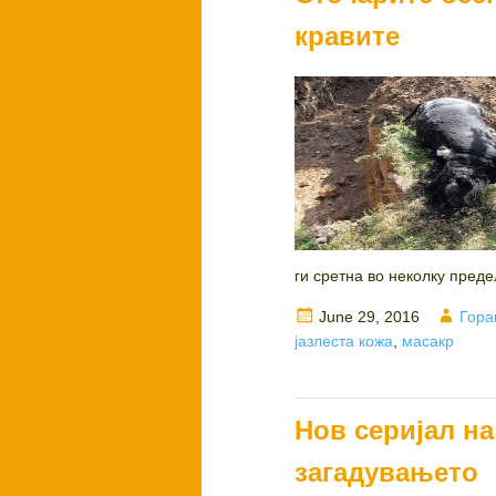
кравите
ги сретна во неколку предел
Posted
Auth
June 29, 2016
Гора
on
јазлеста кожа
,
масакр
Нов серијал н
загадувањето