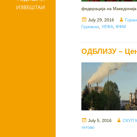
ИЗВЕШТАИ
федерација на Македонија 
Posted
Autho
July 29, 2016
Горан
on
Груевски
,
УЕФА
,
ФФМ
ОДБЛИЗУ – Цен
Posted
Author
July 5, 2016
СКУП 
on
тетово