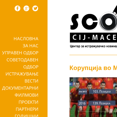
НАСЛОВНА
Skip to content
ЗА НАС
УПРАВЕН ОДБОР
СОВЕТОДАВЕН
ОДБОР
Корупција во 
ИСТРАЖУВАЊЕ
ВЕСТИ
ДОКУМЕНТАРНИ
ФИЛМОВИ
ПРОЕКТИ
ПАРТНЕРИ
ГОДИШНИ