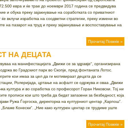
972.500 евра и ќе трае до ноември 2017 година се предвидува
ние и обука преку зајакнување на соработката со приватниот
 ќе вклучи изработка на соодветни стратегии, преку измени во
те на пазарот на труд и преку зајакнување и воспоставување на
Прочитај Повеќе »
Т НА ДЕЦАТА
твуваа на манифестацијата „Движи се за здравје“, организирана
 одржа во Градскиот парк во Скопје, пред фонтаната Лотос.
грите кои имаа за цел да ги мотивираат децата да се
стации, Ролеријада, цртање на асфалт се одржува и оваа „Движи
ичка култура и во соработка со професорот Горан Никовски. Тоj ни
сите прописи кои што треба да бидат запазени за безбедност, која
зјави Ружа Ѓоргоска, директорка на културниот центар „Карпош“.
 „Блаже Конески“. „Ние како културен центар се трудиме уште
Прочитај Повеќе »