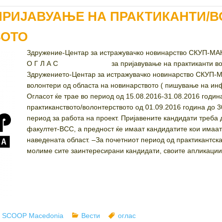
А ПРИЈАВУАЊЕ НА ПРАКТИКАНТИ/
ВОТО
Здружение-Центар за истражувачко нови
О Г Л А С за пријавување на практикан
Здружението-Центар за истражувачко новинарство СКУП-М
волонтери од областа на новинарството ( пишување на инф
Огласот ќе трае во период од 15.08.2016-31.08.2016 годин
практиканството/волонтерството од 01.09.2016 година до 
период за работа на проект. Пријавените кандидати треба
факултет-ВСС, а предност ќе имаат кандидатите кои имаат
наведената област. –За почетниот период од практикантск
молиме сите заинтересирани кандидати, своите апликации
hor
Categories
Tags
J SCOOP Macedonia
Вести
оглас