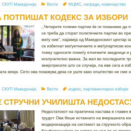
Author
Categories
Tags
СКУП Македонија
Вести
МЦМС
,
награди
,
новинарство
А ПОТПИШАТ КОДЕКС ЗА ИЗБОРИ
,,Четирите големи партии ќе ги поканиме да 
се треба да сторат политичките партии во пр
меѓу нив’’, најавија од Македонскиот центар 
се избегнат меѓуетничките и меѓупартиски кон
токму односите помеѓу етничките заедници и 
исклучително важна. За жал во последните т
земјотресите што се случија, па еве сега и из
шата земја. Сето ова покажува дека се уште како општество не сме
Author
Categories
Tags
СКУП Македонија
Вести
кодекс
,
парламентарни избори
Е СТРУЧНИ УЧИЛИШТА НЕДОСТАС
Недостатокот на практична настава е главен 
трудот. Ова беше истакнато на вчерашната к
модернизација на системот за стручното обра
Конференцијата се одржа со цел да се пром