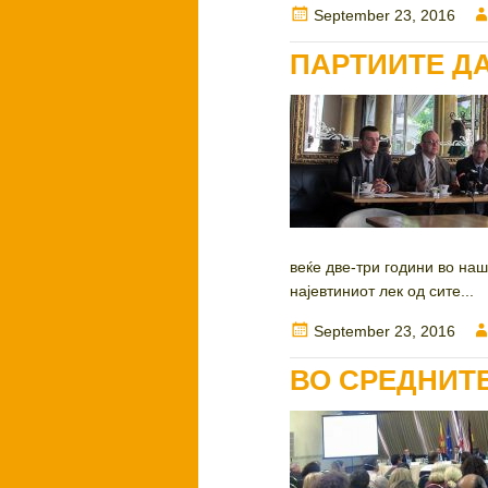
Posted
September 23, 2016
on
ПАРТИИТЕ Д
веќе две-три години во на
најевтиниот лек од сите...
Posted
September 23, 2016
on
ВО СРЕДНИТ