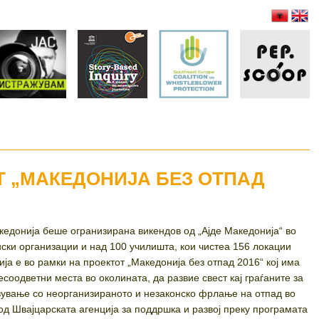
ОТ „МАКЕДОНИЈА БЕЗ ОТПАД
кедонија беше огранизирана викендов од „Ајде Македонија“ во
нски организации и над 100 училишта, кои чистеа 156 локации
ја е во рамки на проектот „Македонија без отпад 2016“ кој има
несоодветни места во околината, да развие свест кај граѓаните за
вување со неорганизираното и незаконско фрлање на отпад во
д Швајцарската агенција за поддршка и развој преку програмата