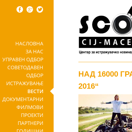
НАСЛОВНА
Skip to content
ЗА НАС
УПРАВЕН ОДБОР
СОВЕТОДАВЕН
НАД 16000 Г
ОДБОР
ИСТРАЖУВАЊЕ
2016“
ВЕСТИ
ДОКУМЕНТАРНИ
ФИЛМОВИ
ПРОЕКТИ
ПАРТНЕРИ
ГОДИШНИ