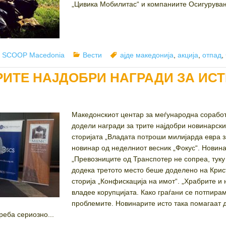
„Цивика Мобилитас“ и компаниите Осигурувањ
hor
Categories
Tags
J SCOOP Macedonia
Вести
ајде македонија
,
акција
,
отпад
,
РИТЕ НАЈДОБРИ НАГРАДИ ЗА ИС
Македонскиот центар за меѓународна соработк
додели награди за трите најдобри новинарски
сторијата „Владата потроши милијарда евра за
новинар од неделниот весник „Фокус“. Новина
„Превозниците од Транспотер не сопреа, туку 
додека третото место беше доделено на Крис
сторија „Конфискација на имот“. „Храбрите и
владее корупцијата. Како граѓани се потпирам
проблемите. Новинарите исто така помагаат 
реба сериозно...