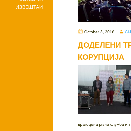
ИЗВЕШТАИ
Posted
Aut
October 3, 2016
CI
on
ДОДЕЛЕНИ Т
КОРУПЦИЈА
драгоцена јавна служба и т