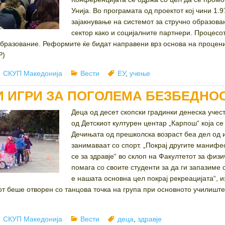
Унија. Во програмата од проектот кој чини 1.
зајакнување на системот за стручно образова
сектор како и социјалните партнери. Процесот
образование. Реформите ќе бидат направени врз основа на процени
.Р)
Author
Categories
Tags
СКУП Македонија
Вести
ЕУ
,
учење
 ИГРИ ЗА ПОГОЛЕМА БЕЗБЕДНОС
Деца од десет скопски градинки денеска учес
од Детскиот културен центар „Карпош“ која се
Дечињата од прешколска возраст беа дел од и
занимаваат со спорт. „Покрај другите манифе
се за здравје“ во склоп на Факултетот за физ
помага со своите студенти за да ги запазиме 
е нашата основна цел покрај рекреацијата“, и
от беше отворен со танцова точка на група при основното училиште
Author
Categories
Tags
СКУП Македонија
Вести
деца
,
здравје