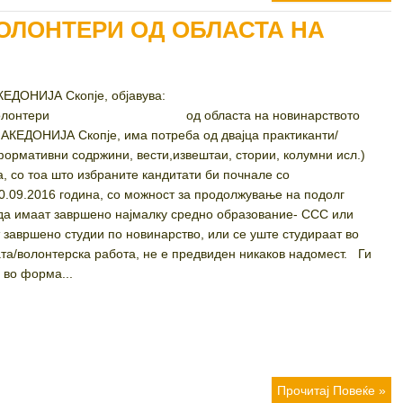
ВОЛОНТЕРИ ОД ОБЛАСТА НА
нарство СКУП-МАКЕДОНИЈА Скопје, објавува:
ти волонтери од областа на новинарството
АКЕДОНИЈА Скопје, има потреба од двајца практиканти/
ормативни содржини, вести,извештаи, стории, колумни исл.)
а, со тоа што избраните кандитати би почнале со
30.09.2016 година, со можност за продолжување на подолг
 да имаат завршено најмалку средно образование- ССС или
 завршено студии по новинарство, или се уште студираат во
ата/волонтерска работа, не е предвиден никаков надомест. Ги
 во форма...
Прочитај Повеќе »