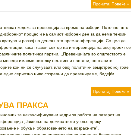
Прочитај Повеќе »
потпишат кодекс за превенција за време на избори. Поточно, што
едизборниот процес и на самиот изборен ден за да нема тензии
за култура и развој на денешната прес-конференција. Со цел да
фронтации, како главен сектор на интервенција на овој проект се
различните политички партии. ,,Превенцијата во општеството е
ри месеци имавме неколку негативни настани, поплавите,
борите кои ни се случуваат, или овој политички земјотрес кој трае
 на едно сериозно ниво созреани да превенираме, бидејќи
Прочитај Повеќе »
УВА ПРАКСА
виновник за неквалификувани кадри за работа на пазарот на
онференција „Јакнење на доживотното учење преку
зование и обука и образованието на возрасните”.
овира започнувањето на проектот финансиран од Европската