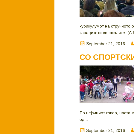
курикулумот на стручното 
капацитети во школите. (А
Posted
September 21, 2016
on
СО СПОРТСКИ
По нејзиниот говор, настан
од...
Posted
September 21, 2016