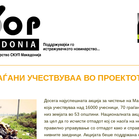
РАЃАНИ УЧЕСТВУВАА ВО ПРОЕКТ
Досега најуспешната акција за чистење на Ма
која учествуваа над 16000 учесници, 70 граѓа
низ земјата во 53 општини. Националната акци
за цел да го исчисти отпадот кој се наоѓа на 
правилно управување со отпадот како и спра
нивните заедници. Акцијата беше поддржана о