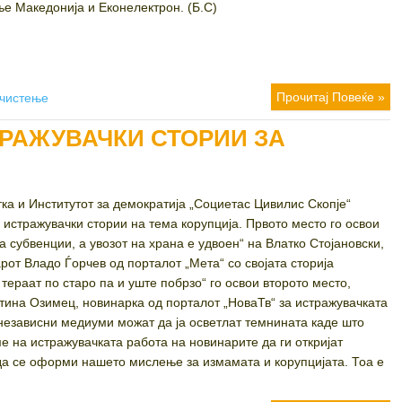
е Македонија и Еконелектрон. (Б.С)
Прочитај Повеќе »
чистење
ТРАЖУВАЧКИ СТОРИИ ЗА
а и Институтот за демократија „Социетас Цивилис Скопје“
 истражувачки стории на тема корупција. Првото место го освои
 субвенции, а увозот на храна е удвоен“ на Влатко Стојановски,
рот Владо Ѓорчев од порталот „Мета“ со својата сторија
тераат по старо па и уште побрзо“ го освои второто место,
тина Озимец, новинарка од порталот „НоваТв“ за истражувачката
 независни медиуми можат да ја осветлат темнината каде што
е на истражувачката работа на новинарите да ги откријат
да се оформи нашето мислење за измамата и корупцијата. Тоа е