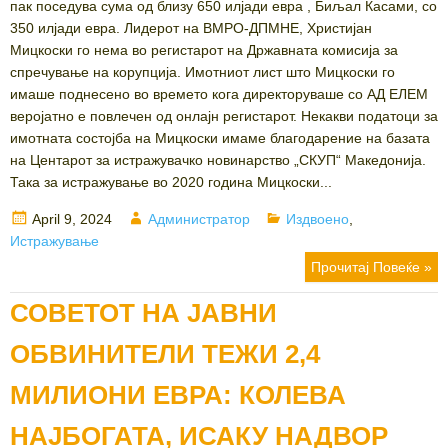
пак поседува сума од близу 650 илјади евра , Биљал Касами, со
350 илјади евра. Лидерот на ВМРО-ДПМНЕ, Христијан
Мицкоски го нема во регистарот на Државната комисија за
спречување на корупција. Имотниот лист што Мицкоски го
имаше поднесено во времето кога директоруваше со АД ЕЛЕМ
веројатно е повлечен од онлајн регистарот. Некакви податоци за
имотната состојба на Мицкоски имаме благодарение на базата
на Центарот за истражувачко новинарство „СКУП“ Македонија.
Така за истражување во 2020 година Мицкоски...
Posted
Author
Categories
April 9, 2024
Администратор
Издвоено
,
on
Истражување
Прочитај Повеќе »
СОВЕТОТ НА ЈАВНИ
ОБВИНИТЕЛИ ТЕЖИ 2,4
МИЛИОНИ ЕВРА: КОЛЕВА
НАЈБОГАТА, ИСАКУ НАДВОР