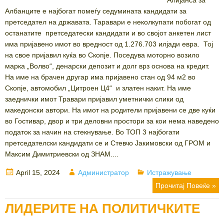
Албанците е најбогат помеѓу седумината кандидати за
претседател на државата. Таравари е неколкупати побогат од
останатите претседатески кандидати и во својот анкетен лист
има пријавено имот во вредност од 1.276.703 илјади евра. Тој
на свое пријавил куќа во Скопје. Поседува моторно возило
марка „Волво“, денарски депозит и долг врз основа на кредит.
На име на брачен другар има пријавено стан од 94 м2 во
Скопје, автомобил „Цитроен Ц4“ и златен накит. На име
заеднички имот Травари пријавил уметнички слики од
македонски автори. На имот на родители пријавени се две куќи
во Гостивар, двор и три деловни простори за кои нема наведено
податок за начин на стекнување. Во ТОП 3 најбогати
претседателски кандидати се и Стевчо Јакимовски од ГРОМ и
Максим Димитриевски од ЗНАМ....
Posted
Author
Categories
April 15, 2024
Администратор
Истражување
on
Прочитај Повеќе »
ЛИДЕРИТЕ НА ПОЛИТИЧКИТЕ