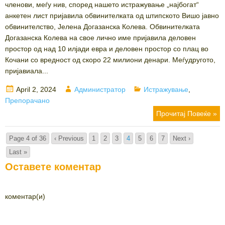
членови, меѓу нив, според нашето истражување „најбогат“
анкетен лист пријавила обвинителката од штипското Вишо јавно
обвинителство, Јелена Догазанска Колева. Обвинителката
Догазанска Колева на свое лично име пријавила деловен
простор од над 10 илјади евра и деловен простор со плац во
Кочани со вредност од скоро 22 милиони денари. Меѓудругото,
пријавиала...
Posted
Author
Categories
April 2, 2024
Администратор
Истражување
,
on
Препорачано
Прочитај Повеќе »
Page 4 of 36
‹ Previous
1
2
3
4
5
6
7
Next ›
Last »
Оставете коментар
коментар(и)