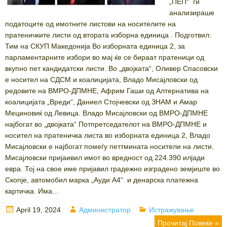
„ПЕП“ ги
анализираше
податоците од имотните листови на носителите на
пратеничките листи од втората изборна единица . Подготвил:
Тим на СКУП Македонија Во изборната единица 2, за
парламентарните избори во мај ќе се бираат пратеници од
вкупно пет кандидатски листи. Во „двојката“, Оливер Спасовски
е носител на СДСМ и коалицијата, Владо Мисајловски од
редовите на ВМРО-ДПМНЕ, Африм Гаши од Алтернатива на
коалицијата „Вреди“, Даниел Стојчевски од ЗНАМ и Амар
Мециновиќ од Левица. Владо Мисајловски од ВМРО-ДПМНЕ
најбогат во „двојката“ Потпретседателот на ВМРО-ДПМНЕ и
носител на пратеничка листа во изборната единица 2, Владо
Мисајловски е најбогат помеѓу петтмината носители на листи.
Мисајловски пријаивил имот во вредност од 224.390 илјади
евра. Тој на свое име пријавил градежно изградено земјиште во
Скопје, автомобил марка „Ауди А4“ и денарска платежна
картичка. Има...
Posted
Author
Categories
April 19, 2024
Администратор
Истражување
on
Прочитај Повеќе »