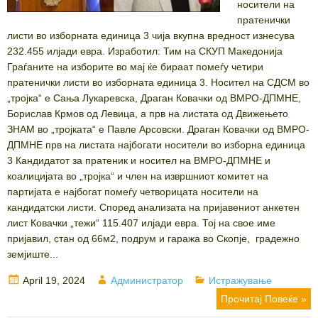
носители на
пратенички
листи во изборната единица 3 чија вкупна вредност изнесува
232.455 илјади евра. Изработил: Тим на СКУП Македонија
Граѓаните на изборите во мај ќе бираат помеѓу четири
пратенички листи во изборната единица 3. Носител на СДСМ во
„тројка“ е Сања Лукаревска, Драган Ковачки од ВМРО-ДПМНЕ,
Борислав Крмов од Левица, а прв на листата од Движењето
ЗНАМ во „тројката“ е Павле Арсовски. Драган Ковачки од ВМРО-
ДПМНЕ прв на листата најбогати носители во изборна единица
3 Кандидатот за пратеник и носител на ВМРО-ДПМНЕ и
коалицијата во „тројка“ и член на извршниот комитет на
партијата е најбогат помеѓу четворицата носители на
кандидатски листи. Според анализата на пријавениот анкетен
лист Ковачки „тежи“ 115.407 илјади евра. Тој на свое име
пријавил, стан од 66м2, подрум и гаража во Скопје, градежно
земјиште...
Posted
Author
Categories
April 19, 2024
Администратор
Истражување
on
Прочитај Повеќе »