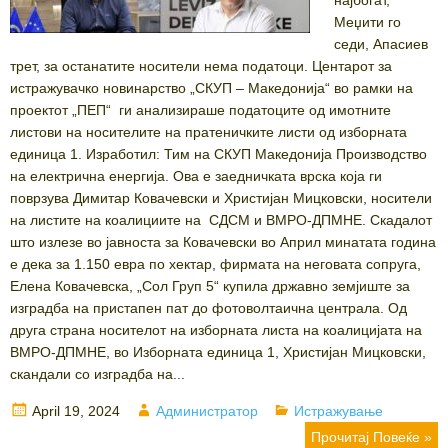
Меџити го
седи, Апасиев
трет, за останатите носители нема податоци. Центарот за
истражувачко новинарство „СКУП – Македонија“ во рамки на
проектот „ПЕП“ ги анализираше податоците од имотните
листови на носителите на пратеничките листи од изборната
единица 1. Изработил: Тим на СКУП Македонија Производство
на електрична енергија. Ова е заедничката врска која ги
поврзува Димитар Ковачевски и Христијан Мицковски, носители
на листите на коалициите на СДСМ и ВМРО-ДПМНЕ. Скадалот
што излезе во јавноста за Ковачевски во Април минатата година
е дека за 1.150 евра по хектар, фирмата на неговата сопруга,
Елена Ковачевска, „Сол Груп 5“ купила државно земјиште за
изградба на пристапен пат до фотоволтаична централа. Од
друга страна носителот на изборната листа на коалицијата на
ВМРО-ДПМНЕ, во Изборната единица 1, Христијан Мицковски,
скандали со изградба на...
Posted
Author
Categories
April 19, 2024
Администратор
Истражување
on
Прочитај Повеќе »