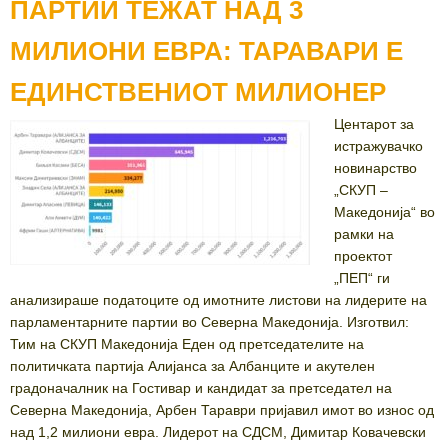
ПАРТИИ ТЕЖАТ НАД 3
МИЛИОНИ ЕВРА: ТАРАВАРИ Е
ЕДИНСТВЕНИОТ МИЛИОНЕР
Центарот за
истражувачко
новинарство
„СКУП –
Македонија“ во
рамки на
проектот
„ПЕП“ ги
анализираше податоците од имотните листови на лидерите на
парламентарните партии во Северна Македонија. Изготвил:
Тим на СКУП Македонија Еден од претседателите на
политичката партија Алијанса за Албанците и акутелен
градоначалник на Гостивар и кандидат за претседател на
Северна Македонија, Арбен Тараври пријавил имот во износ од
над 1,2 милиони евра. Лидерот на СДСМ, Димитар Ковачевски