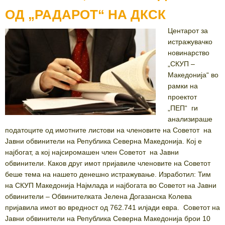
ОД „РАДАРОТ“ НА ДКСК
Центарот за
истражувачко
новинарство
„СКУП –
Македонија“ во
рамки на
проектот
„ПЕП“ ги
анализираше
податоците од имотните листови на членовите на Советот на
Јавни обвинители на Република Северна Македонија. Кој е
најбогат, а кој најсиромашен член Советот на Јавни
обвинители. Каков друг имот пријавиле членовите на Советот
беше тема на нашето денешно истражување. Изработил: Тим
на СКУП Македонија Најмлада и најбогата во Советот на Јавни
обвинители – Обвинителката Јелена Догазанска Колева
пријавила имот во вредност од 762.741 илјади евра. Советот на
Јавни обвинители на Република Северна Македонија брои 10